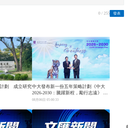
0
/ 255
發表
計劃 成立研究
中大發布新一份五年策略計劃《中大
2026-2030：騰躍新程，勵行志遠》 以
「TIGER」框架對接國家「十五五」與
08月06日 05:00:33
香港首個五年規劃