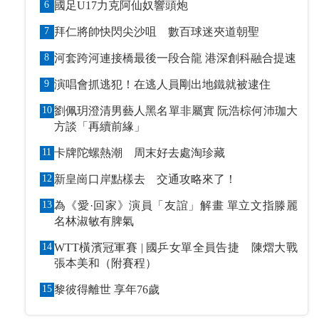
6
國足U17力克阿仙奴響頭炮
7
拜仁將帥快閃尖沙咀 數百球迷夾道朝聖
8
河套跨河連接橋最後一段合龍 港深創科融合提速
9
演唱會抓逃犯！在逃人員剛出地鐵就被逮住
10
劉佩玥澄清男藝人黑名單非屬實 阮浩棕何沛珈大
方談「再續前緣」
11
卡牌陀螺熱潮 周末好去處淘珍藏
12
新皇崗口岸點樣去 交通攻略來了！
13
為《愛·回家》演員「友誼」解畫 單立文指滕麗
名林淑敏有脾氣
14
WTT橫濱冠軍賽 | 國乒女單全員告捷 陳熠大戰
張本美和（附賽程）
15
黎彼得離世 享年76歲