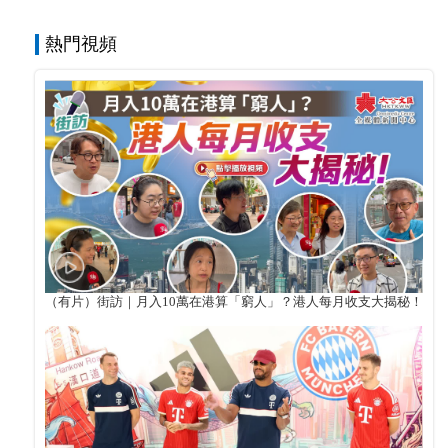
熱門視頻
（有片）街訪｜月入10萬在港算「窮人」？港人每月收支大揭秘！