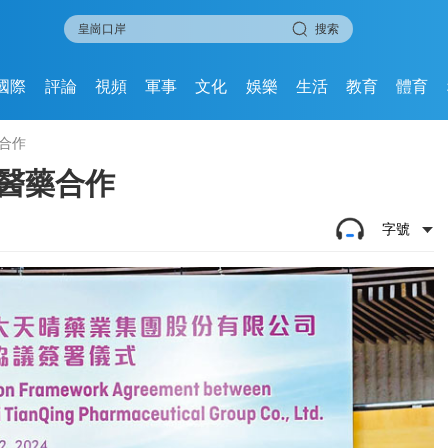
搜索
國際
評論
視頻
軍事
文化
娛樂
生活
教育
體育
合作
醫藥合作
字號