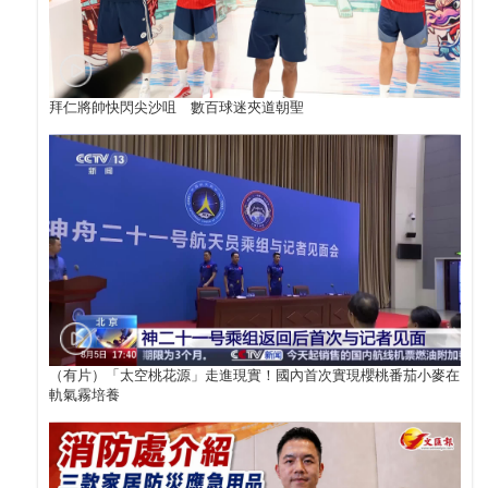
拜仁將帥快閃尖沙咀 數百球迷夾道朝聖
（有片）「太空桃花源」走進現實！國內首次實現櫻桃番茄小麥在
軌氣霧培養