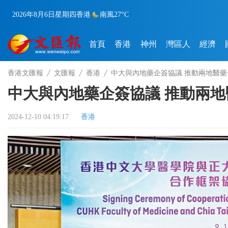
2026年8月6日
星期四
香港
南風
27°C
首頁
香港
神州
灣區人
經濟
香港文匯報
文匯報
香港
中大與內地藥企簽協議 推動兩地醫藥
中大與內地藥企簽協議 推動兩地
2024-12-10 04:19:17
香港