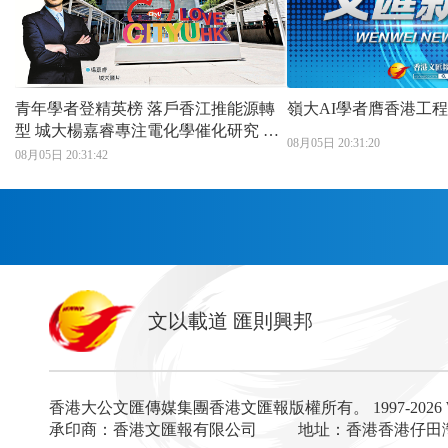
青年學者登精英榜 落戶香江推能源轉
嶺大AI學者膺香港工
型 城大楊嘉睿專注電化學催化研究 讚
08月05日 20:31:20
港科研優勢助成果轉化
08月05日 20:31:42
首頁
文以載道 匯則興邦
香港
神州
灣區生活
灣區企業
灣區文化
灣區旅遊
灣區人
灣區服務易
香港大公文匯傳媒集團香港文匯報版權所有。
1997-202
經濟
財經
地產
投資
財評
數字經濟
經湋
承印商：香港文匯報有限公司
地址：香港香港仔田灣海
國際