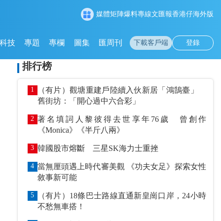
媒體矩陣
爆料專線
文匯報
香港仔
海外版
科技
專題
專欄
圖集
匯周刊
下載客戶端
登錄
排行榜
1
（有片）觀塘重建戶陸續入伙新居「鴻鵠臺」
舊街坊：「開心過中六合彩」
2
著名填詞人黎彼得去世享年76歲 曾創作
《Monica》《半斤八兩》
3
韓國股市熔斷 三星SK海力士重挫
4
當無厘頭遇上時代審美觀 《功夫女足》探索女性
敘事新可能
5
（有片）18條巴士路線直通新皇崗口岸，24小時
不愁無車搭！