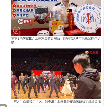
(有片) 消防處推介三款家居防災用品 四字口訣助市民熟記操作步
驟
（有片）西裝拉丁「火」到香港！北舞教師穿西裝跳拉丁燃爆全場