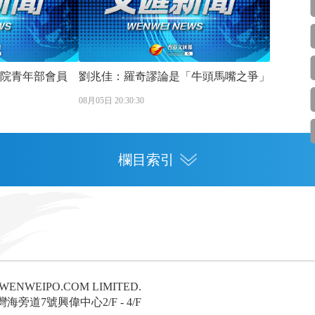
程院青年部會員
劉兆佳：羅奇謬論是「牛頭馬嘴之爭」
08月05日 20:30:30
欄目索引
專欄
灣區人才
灣區政策
6 WENWEIPO.COM LIMITED.
論
旁道7號興偉中心2/F - 4/F