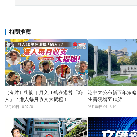
相關推薦
（有片）街訪｜月入10萬在港算「窮
港中大公布新五年策略
人」？港人每月收支大揭秘！
生書院增至10所
08月06日 10:57:50
08月06日 06:13:16