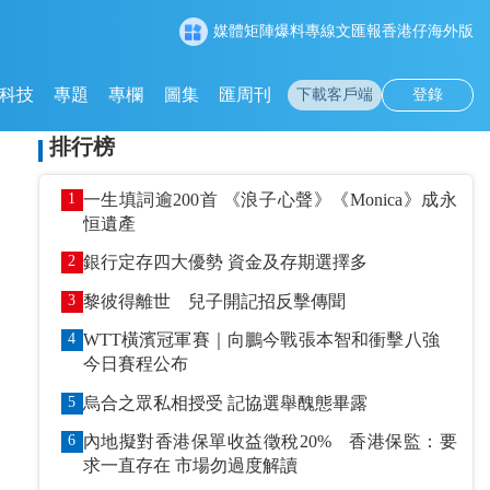
媒體矩陣
爆料專線
文匯報
香港仔
海外版
科技
專題
專欄
圖集
匯周刊
下載客戶端
登錄
排行榜
1
一生填詞逾200首 《浪子心聲》《Monica》成永
恒遺產
2
銀行定存四大優勢 資金及存期選擇多
3
黎彼得離世 兒子開記招反擊傳聞
4
WTT橫濱冠軍賽｜向鵬今戰張本智和衝擊八強
今日賽程公布
5
烏合之眾私相授受 記協選舉醜態畢露
6
內地擬對香港保單收益徵稅20% 香港保監：要
求一直存在 市場勿過度解讀