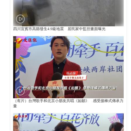
四川宜賓市高縣發生4.9級地震 居民家中監控畫面曝光
（有片）台灣歌手和北京小朋友共唱《如願》 感受接棒式傳承力
量