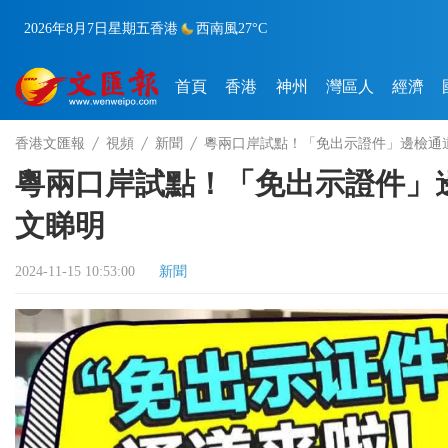
2026年8月7日
星期五
香港
西南風
27°C
首頁
香港
神州
灣區人
經濟
香港文匯報
視頻
新聞
粵兩口岸試點！「免出示證件」邊檢通
粵兩口岸試點！「免出示證件」
文睇明
2024-11-15 10:53:00
新聞