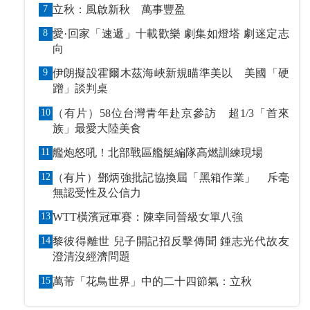
7
立秋：風啟新秋 萬事豐盈
8
愛·回家「速遞」十載歡樂 劇集如燈塔 劇迷定志
向
9
伊朗擬設霍爾木茲海峽新規瞄準美以 美國「硬
蹭」談判桌
10
（有片）58位台灣青年赴京參訪 超1/3「首來
族」最愛大陸美食
11
艦炮怒吼！北部戰區艦艇編隊高燃訓練現場
12
（有片）鄧炳強批記協換屆「黑箱作業」 斥毫
無認受性及公信力
13
WTT橫濱冠軍賽：陳幸同晉級女單八強
14
黎彼得離世 兒子開記招反擊傳聞 鍾志光代故友
澄清沒經濟問題
15
萬芾「花鳥世界」中的二十四節氣：立秋