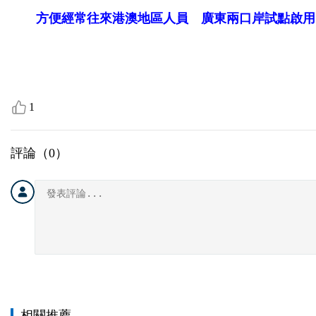
方便經常往來港澳地區人員 廣東兩口岸試點啟用
1
評論（
0
）
相關推薦