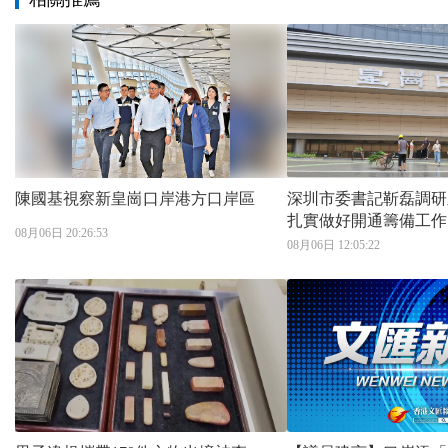
陳國基視察新皇崗口岸港方口岸區
深圳市委書記靳磊調研
扎實做好開通籌備工作
08月06日 20:26:53
08月06日 12:05:22