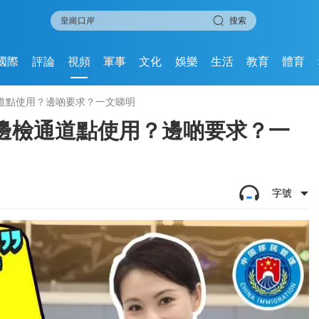
搜索
國際
評論
視頻
軍事
文化
娛樂
生活
教育
體育
道點使用？邊啲要求？一文睇明
邊檢通道點使用？邊啲要求？一
字號