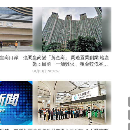
皇崗口岸 強調
皇崗變「黃金崗」 周邊置業創業 地產
業：目前「一舖難求」 租金較低谷時
期漲4倍
08月03日 20:30:52