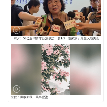
（有片）58位台灣青年赴京參訪 超1/3「首來族」最愛大陸美食
立秋：風啟新秋 萬事豐盈