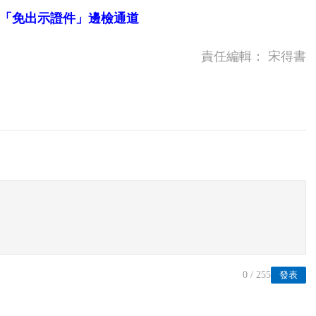
「免出示證件」邊檢通道
責任編輯：
宋得書
0
/ 255
發表