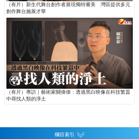
（有片）新生代舞台創作者展現獨特審美 灣區提供多元
創作舞台施展才華
（有片）專訪｜藝術家關偉偉：透過黑白映像在科技繁囂
中尋找人類的淨土
欄目索引