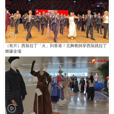
（有片）西裝拉丁「火」到香港！北舞教師穿西裝跳拉丁
燃爆全場