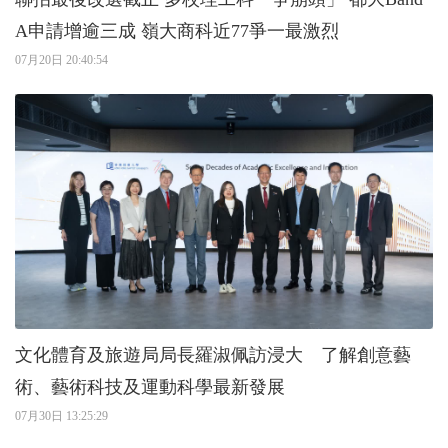
A申請增逾三成 嶺大商科近77爭一最激烈
07月20日 20:40:54
文化體育及旅遊局局長羅淑佩訪浸大 了解創意藝
術、藝術科技及運動科學最新發展
07月30日 13:25:29