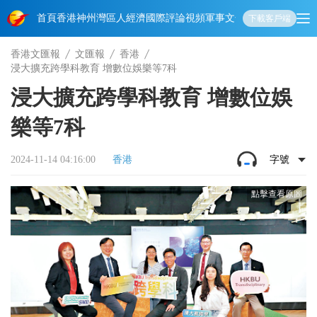
首頁
香港
神州
灣區人
經濟
國際
評論
視頻
軍事
文化
娛樂
生活
教育
體
下載客戶端
香港文匯報
文匯報
香港
浸大擴充跨學科教育 增數位娛樂等7科
浸大擴充跨學科教育 增數位娛
樂等7科
2024-11-14 04:16:00
香港
字號