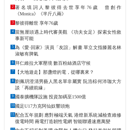
2
著名填詞人黎彼得去世享年76歲 曾創作
《Monica》《半斤八兩》
3
黎彼得離世 享年76歲
4
當無厘頭遇上時代審美觀 《功夫女足》探索女性敘
事新可能
5
為《愛·回家》演員「友誼」解畫 單立文指滕麗名林
淑敏有脾氣
6
拜仁維拉大軍壓境 數百粉絲酒店守候
7
【大地遊走】那盞燈的電，從哪裏來？
8
劉佩玥澄清男藝人黑名單非屬實 阮浩棕何沛珈大方
談「再續前緣」
9
國泰擴機隊設施 投資加碼至1500億
10
國足U17力克阿仙奴響頭炮
11
配合五年規劃 應對極端天氣 港燈新系統減檢查維修
復電時間 兩電打造韌性電網 智能聯通速應萬變
12