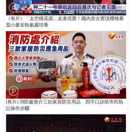
（有片）「太空桃花源」走進現實！國內首次實現櫻桃番
茄小麥在軌氣霧培養
(有片) 消防處推介三款家居防災用品 四字口訣助市民熟
記操作步驟