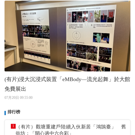
(有片)浸大沉浸式裝置「eMBody—流光起舞」於大館
免費展出
07月20日 09:55:00
排行榜
1
（有片）觀塘重建戶陸續入伙新居「鴻鵠臺」 舊
街坊：「開心過中六合彩」