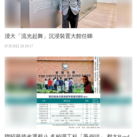
浸大「流光起舞」沉浸裝置大館任睇
07月20日 20:18:17
聯招最後改選截止 多校理工科「爭崩頭」 都大Band