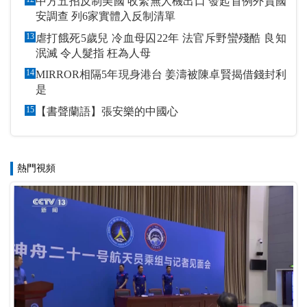
中方五招反制美國 收緊無人機出口 發起首例外貿國
安調查 列6家實體入反制清單
13
虐打餓死5歲兒 冷血母囚22年 法官斥野蠻殘酷 良知
泯滅 令人髮指 枉為人母
14
MIRROR相隔5年現身港台 姜濤被陳卓賢揭借錢封利
是
15
【書聲蘭語】張安樂的中國心
熱門視頻