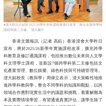
●浸大昨日介紹於2025/26學年本科課程會進行改革，推出全新跨學科
課程和第二主修。 浸大圖片
香港文匯報訊（記者 高鈺）香港浸會大學昨日
宣布，將於2025/26新學年實施課程改革，擴充跨學
科教育及修訂通識課程，包括推出數位未來與人文學
科文理學士課程，並新設7個跨學科第二主修包括文
化產業管理、數位娛樂、綠色科技與可持續管理等。
浸大副校長（教與學）周偉立表示，浸大策略性地推
進跨學科教與學，整合不同學科的知識和觀點，以跨
領域合作應對現實生活中的議題和挑戰，着重解難為
本及實際情境學習，有望通過真實評估，讓學生除了