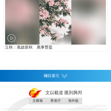
立秋：風啟新秋 萬事豐盈
欄目索引
首頁
文以載道 匯則興邦
香港
文匯報
香港仔
海外版
神州
灣區生活
灣區企業
灣區文化
灣區旅遊
灣區人