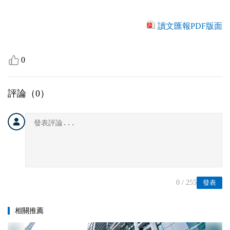
讀文匯報PDF版面
0
評論（
0
）
0
/ 255
發表
相關推薦