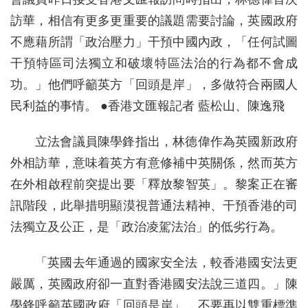
訪華，相信有更多更重要的議題需要討論，英國政府
不應藉所謂「政治壓力」干預中國內政，「任何試圖
干預特區司法獨立和破壞特區法治的行為都不會成
功。」他們呼籲英方「回頭是岸」，多做符合兩國人
民利益的事情。 ●香港文匯報記者 藍松山、陳逸飛
立法會議員陳學鋒指出，林德偉作為英國新政府
外相訪華，意味着英方有意修補中英關係，然而英方
在外相啟程前突提出要「釋放黎智英」。黎案正在審
訊階段，此舉措明顯漠視普通法精神、干預香港的司
法獨立及公正，是「政治凌駕法治」的低劣行為。
「英國去年通過的國家安全法，較香港國安法更
嚴厲，英國政府卻一直對香港國安法說三道四。」陳
學鋒呼籲英國政府「回頭是岸」，不要再以雙重標準