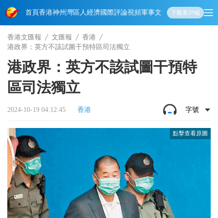
首頁
香港
神州
灣區人
經濟
國際
評論
視頻
軍事
文化
娛樂
生活
教育
體
下載客戶端
香港文匯報
文匯報
香港
港政界：英方不該試圖干預特區司法獨立
港政界：英方不該試圖干預特
區司法獨立
2024-10-19 04:12:45
香港
字號