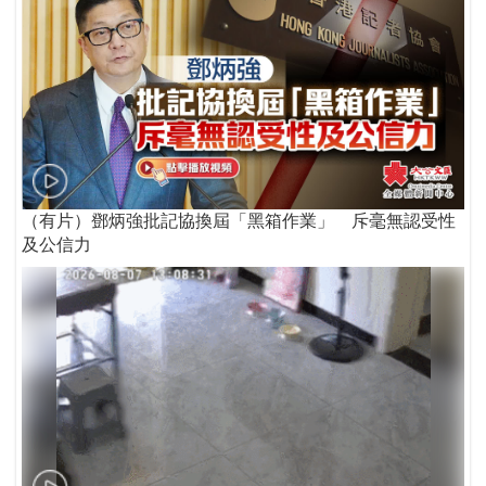
（有片）鄧炳強批記協換屆「黑箱作業」 斥毫無認受性
及公信力