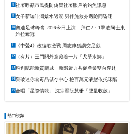
8
社署呼籲市民提防偽冒社署賬戶的釣魚訊息
9
女子新咖啡灣嬉水遇溺 男伴施救亦遇險同昏迷
10
奧迪足球峰會 2026今日上演 拜仁2：1擊敗阿士東
維拉奪冠
11
《中聲4》改編歌激戰 周志康獲讚交足戲
12
（有片）玉門關外竟藏着一片「戈壁水鄉」
13
科創賦能新質鵬城 新階聚力共促產業雙向奔赴
14
警破迷你倉毒品儲存中心 檢百萬元液態依托咪酯
15
合唱「星際情歌」 沈宗賢阮慧珊「聲量收斂」
熱門視頻