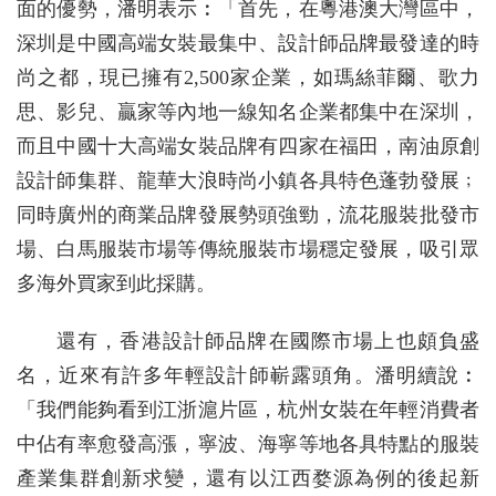
面的優勢，潘明表示︰「首先，在粵港澳大灣區中，
深圳是中國高端女裝最集中、設計師品牌最發達的時
尚之都，現已擁有2,500家企業，如瑪絲菲爾、歌力
思、影兒、贏家等內地一線知名企業都集中在深圳，
而且中國十大高端女裝品牌有四家在福田，南油原創
設計師集群、龍華大浪時尚小鎮各具特色蓬勃發展﹔
同時廣州的商業品牌發展勢頭強勁，流花服裝批發市
場、白馬服裝市場等傳統服裝市場穩定發展，吸引眾
多海外買家到此採購。
還有，香港設計師品牌在國際市場上也頗負盛
名，近來有許多年輕設計師嶄露頭角。潘明續說︰
「我們能夠看到江浙滬片區，杭州女裝在年輕消費者
中佔有率愈發高漲，寧波、海寧等地各具特點的服裝
產業集群創新求變，還有以江西婺源為例的後起新