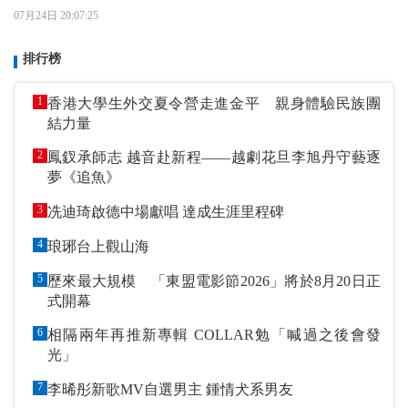
07月24日 20:07:25
排行榜
1
香港大學生外交夏令營走進金平 親身體驗民族團
結力量
2
鳳釵承師志 越音赴新程——越劇花旦李旭丹守藝逐
夢《追魚》
3
冼迪琦啟德中場獻唱 達成生涯里程碑
4
琅琊台上觀山海
5
歷來最大規模 「東盟電影節2026」將於8月20日正
式開幕
6
相隔兩年再推新專輯 COLLAR勉「喊過之後會發
光」
7
李晞彤新歌MV自選男主 鍾情犬系男友