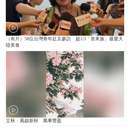
（有片）58位台灣青年赴京參訪 超1/3「首來族」最愛大
陸美食
立秋：風啟新秋 萬事豐盈