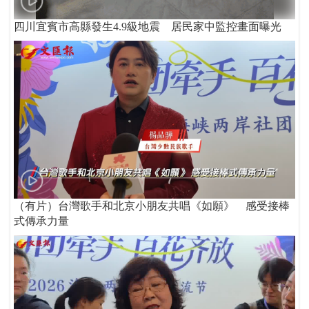
四川宜賓市高縣發生4.9級地震 居民家中監控畫面曝光
（有片）台灣歌手和北京小朋友共唱《如願》 感受接棒
式傳承力量