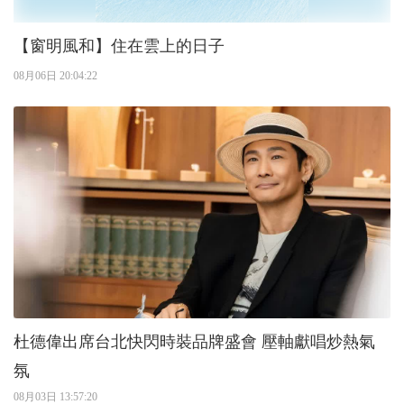
【窗明風和】住在雲上的日子
08月06日 20:04:22
杜德偉出席台北快閃時裝品牌盛會 壓軸獻唱炒熱氣
氛
08月03日 13:57:20