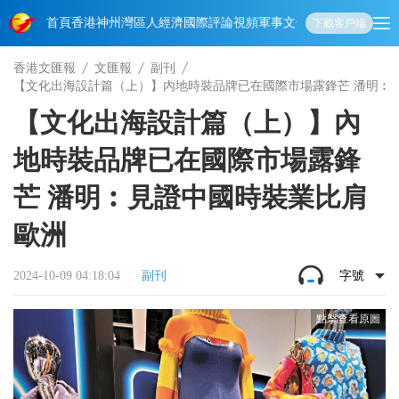
首頁
香港
神州
灣區人
經濟
國際
評論
視頻
軍事
文化
娛樂
生活
教育
體
下載客戶端
香港文匯報
文匯報
副刊
【文化出海設計篇（上）】內地時裝品牌已在國際市場露鋒芒 潘明︰
【文化出海設計篇（上）】內
地時裝品牌已在國際市場露鋒
芒 潘明︰見證中國時裝業比肩
歐洲
2024-10-09 04:18:04
副刊
字號