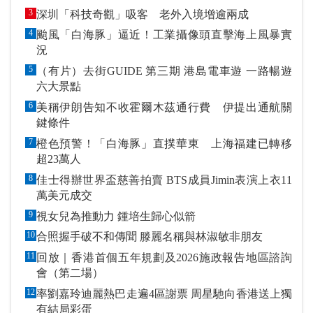
3
深圳「科技奇觀」吸客 老外入境增逾兩成
4
颱風「白海豚」逼近！工業攝像頭直擊海上風暴實
況
5
（有片）去街GUIDE 第三期 港島電車遊 一路暢遊
六大景點
6
美稱伊朗告知不收霍爾木茲通行費 伊提出通航關
鍵條件
7
橙色預警！「白海豚」直撲華東 上海福建已轉移
超23萬人
8
佳士得辦世界盃慈善拍賣 BTS成員Jimin表演上衣11
萬美元成交
9
視女兒為推動力 鍾培生歸心似箭
10
合照握手破不和傳聞 滕麗名稱與林淑敏非朋友
11
回放｜香港首個五年規劃及2026施政報告地區諮詢
會（第二場）
12
率劉嘉玲迪麗熱巴走遍4區謝票 周星馳向香港送上獨
有結局彩蛋