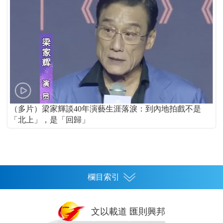
（多片）梁家輝談40年演藝生涯落淚：到內地拍戲不是
「北上」，是「回歸」
欄目索引
首頁
文以載道 匯則興邦
香港