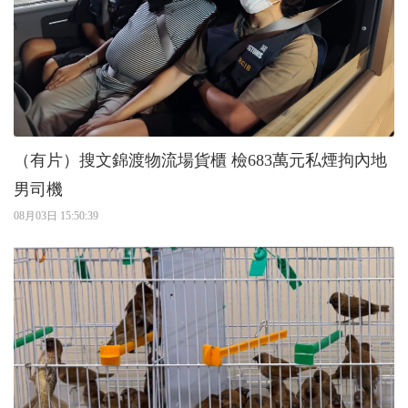
（有片）搜文錦渡物流場貨櫃 檢683萬元私煙拘內地
男司機
08月03日 15:50:39