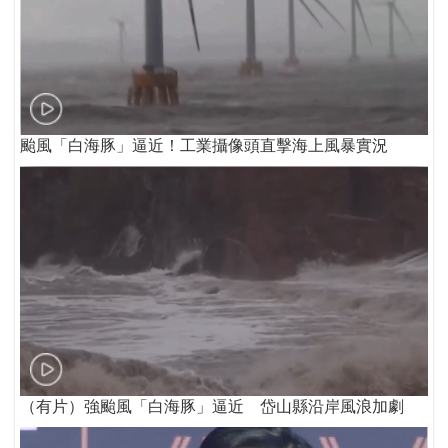
颱風「白海豚」逼近！工業攝像頭直擊海上風暴實況
（有片）強颱風「白海豚」逼近 岱山縣沿岸風浪加劇