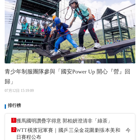
青少年制服團隊參與「國安Power Up 開心『營』回
歸」
07月12日 15:19:09
排行榜
1
獲馬國明讚疊字得意 郭柏妍澄清非「綠茶」
2
WTT橫濱冠軍賽｜國乒三朵金花圍剿張本美和 今
日賽程公布