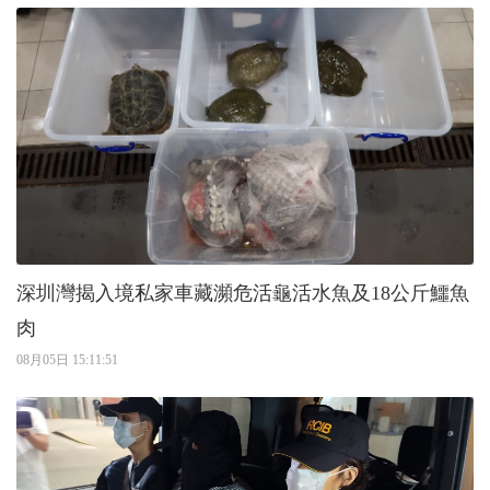
深圳灣揭入境私家車藏瀕危活龜活水魚及18公斤鱷魚
肉
08月05日 15:11:51