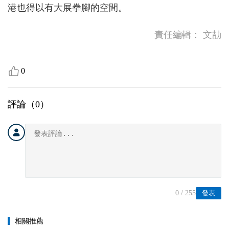
港也得以有大展拳腳的空間。
責任編輯：
文劼
0
評論（
0
）
0
/ 255
發表
相關推薦