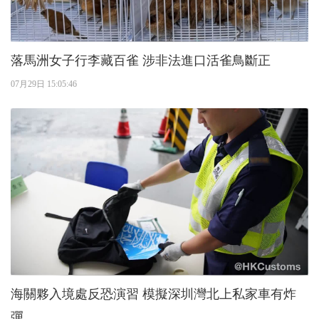
落馬洲女子行李藏百雀 涉非法進口活雀鳥斷正
07月29日 15:05:46
海關夥入境處反恐演習 模擬深圳灣北上私家車有炸
彈