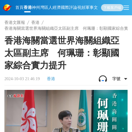
首頁
香港
神州
灣區人
經濟
國際
評論
視頻
軍事
文化
娛樂
生活
教育
體
下載客戶端
香港文匯報
香港
香港海關當選世界海關組織亞太區副主席 何珮珊：彰顯國家綜合實
香港海關當選世界海關組織亞
太區副主席 何珮珊：彰顯國
家綜合實力提升
2024-10-03 21:46:19
香港
字號