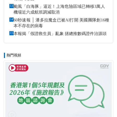
13
颱風「白海豚」逼近！上海危險區域已轉移3萬人
機場近六成航班調減取消
14
60秒速報 │ 潘多拉魔盒已被AI打開 美國團隊創16種
本不存在的病毒
15
本報揭「假證救生員」亂象 拯總推數碼證件治源頭
熱門視頻