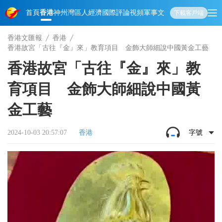
首頁
香港
神州
灣區人
經濟
國際
評論
視頻
軍事
文化
娛樂
生活
教育
體
下載客戶端
香港文匯報
香港
香港故宮「古往『金』來」教育項目 金飾大師細說中國黃金工藝
香港故宮「古往『金』來」教
育項目 金飾大師細說中國黃
金工藝
2024-10-03 20:57:07
香港
字號