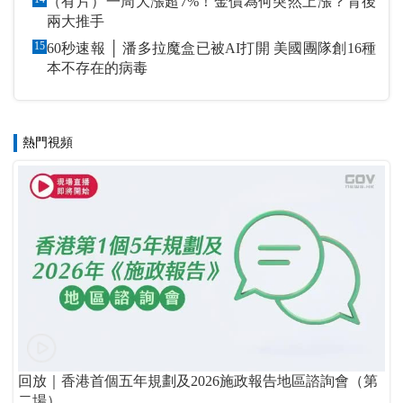
（有片）一周大漲超7%！金價為何突然上漲？背後
兩大推手
15
60秒速報 │ 潘多拉魔盒已被AI打開 美國團隊創16種
本不存在的病毒
熱門視頻
回放｜香港首個五年規劃及2026施政報告地區諮詢會（第
二場）