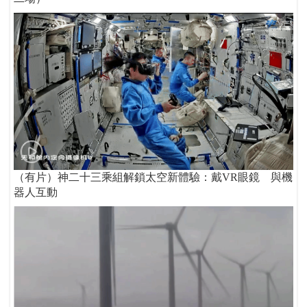
（有片）神二十三乘組解鎖太空新體驗：戴VR眼鏡 與機
器人互動