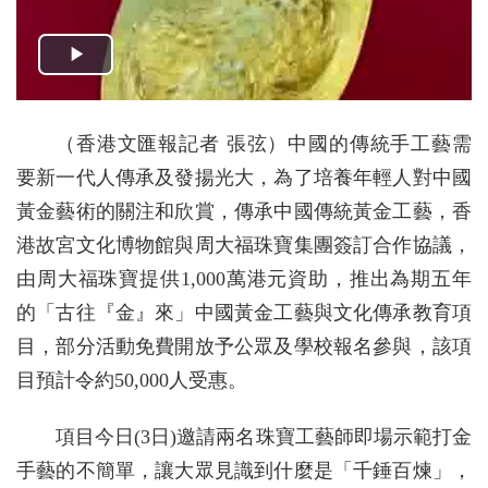
（香港文匯報記者 張弦）中國的傳統手工藝需
要新一代人傳承及發揚光大，為了培養年輕人對中國
黃金藝術的關注和欣賞，傳承中國傳統黃金工藝，香
港故宮文化博物館與周大福珠寶集團簽訂合作協議，
由周大福珠寶提供1,000萬港元資助，推出為期五年
的「古往『金』來」中國黃金工藝與文化傳承教育項
目，部分活動免費開放予公眾及學校報名參與，該項
目預計令約50,000人受惠。
項目今日(3日)邀請兩名珠寶工藝師即場示範打金
手藝的不簡單，讓大眾見識到什麼是「千錘百煉」，