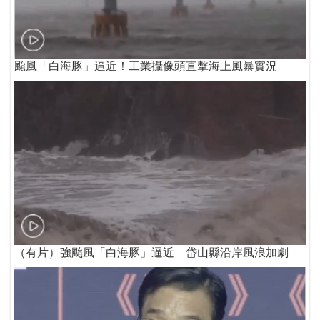
颱風「白海豚」逼近！工業攝像頭直擊海上風暴實況
（有片）強颱風「白海豚」逼近 岱山縣沿岸風浪加劇