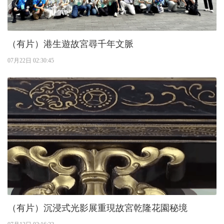
（有片）港生遊故宮尋千年文脈
07月22日 02:30:45
（有片）沉浸式光影展重現故宮乾隆花園秘境