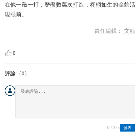
在他一敲一打，歷盡數萬次打造，栩栩如生的金飾活
現眼前。
責任編輯：
文劼
0
評論（
0
）
0
/ 255
發表