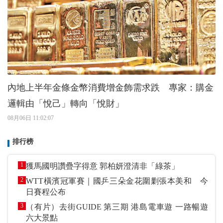
內地上半年金條金幣消費增金飾需求跌 專家：購金
邏輯由「悅己」轉向「悅財」
08月06日 11:02:07
排行榜
1
獲馬國明讚疊字得意 郭柏妍澄清非「綠茶」
2
WTT橫濱冠軍賽｜國乒三朵金花圍剿張本美和 今
日賽程公布
3
（有片）去街GUIDE 第三期 港島電車遊 一路暢遊
六大景點