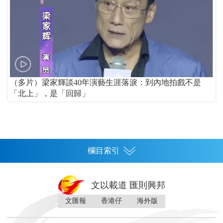
（多片）梁家輝談40年演藝生涯落淚：到內地拍戲不是
「北上」，是「回歸」
欄目索引
首頁
文以載道 匯則興邦
香港
文匯報
香港仔
海外版
神州
灣區生活
灣區企業
灣區文化
灣區旅遊
灣區人
灣區人才
灣區政策
灣區服務易