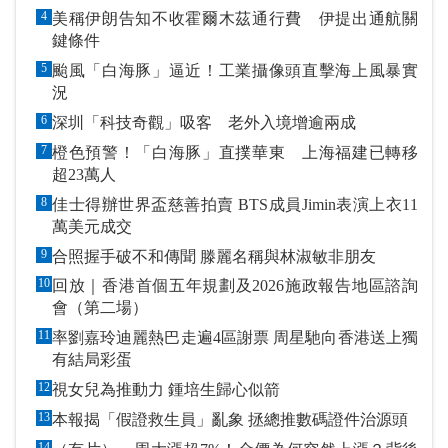
4
美稱伊朗告知不收霍爾木茲通行費 伊提出通航關
鍵條件
5
颱風「白海豚」逼近！工業攝像頭直擊海上風暴實
況
6
深圳「科技奇觀」吸客 老外入境增逾兩成
7
橙色預警！「白海豚」直撲華東 上海福建已轉移
超23萬人
8
佳士得辦世界盃慈善拍賣 BTS成員Jimin表演上衣11
萬美元成交
9
合照握手破不和傳聞 滕麗名稱與林淑敏非朋友
10
回放｜香港首個五年規劃及2026施政報告地區諮詢
會（第二場）
11
率劉嘉玲迪麗熱巴走遍4區謝票 周星馳向香港送上獨
有結局彩蛋
12
視女兒為推動力 鍾培生歸心似箭
13
本報揭「假證救生員」亂象 拯總推數碼證件治源頭
14