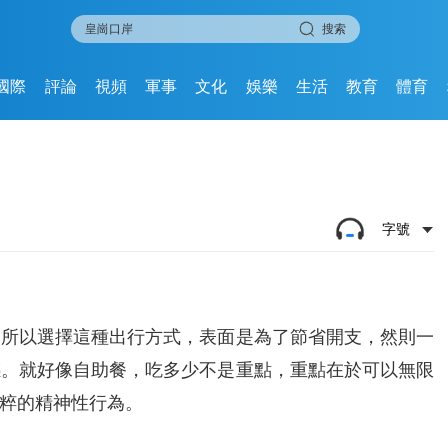
搜索
國際
評論
視頻
軍事
文化
娛樂
生活
教育
體育
字號
之所以選擇這種出行方式，表面是為了節省開支，然則一
感。就好像自助餐，吃多少不是重點，重點在於可以無限
粹的精神性行為。