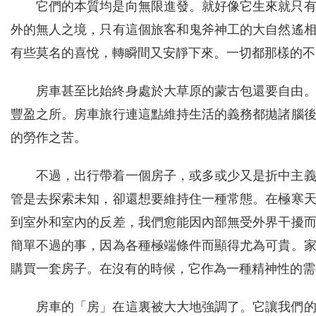
它們的本質均是向無限進發。就好像它生來就只
外的無人之境，只有這個旅客和鬼斧神工的大自然遙
有些莫名的喜悅，轉瞬間又安靜下來。一切都那樣的不
房車甚至比始終身處於大草原的蒙古包還要自由
豐盈之所。房車旅行連這點維持生活的義務都拋諸腦
的勞作之苦。
不過，出行帶着一個房子，或多或少又是折中主
管是去探索未知，卻還想要維持住一種常態。在極寒天
到室外和室內的反差，我們愈能因內部無受外界干擾
簡單不過的事，因為各種極端條件而顯得尤為可貴。
購買一套房子。在沒有的時候，它作為一種精神性的需
房車的「房」在這裏被大大地強調了。它讓我們