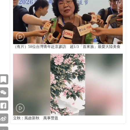
（有片）58位台灣青年赴京參訪 超1/3「首來族」最愛大陸美食
立秋：風啟新秋 萬事豐盈