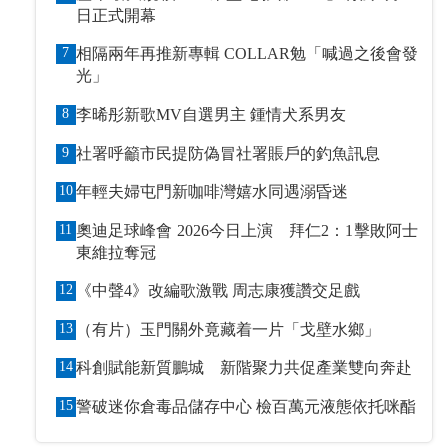
日正式開幕
7
相隔兩年再推新專輯 COLLAR勉「喊過之後會發
光」
8
李晞彤新歌MV自選男主 鍾情犬系男友
9
社署呼籲市民提防偽冒社署賬戶的釣魚訊息
10
年輕夫婦屯門新咖啡灣嬉水同遇溺昏迷
11
奧迪足球峰會 2026今日上演 拜仁2：1擊敗阿士
東維拉奪冠
12
《中聲4》改編歌激戰 周志康獲讚交足戲
13
（有片）玉門關外竟藏着一片「戈壁水鄉」
14
科創賦能新質鵬城 新階聚力共促產業雙向奔赴
15
警破迷你倉毒品儲存中心 檢百萬元液態依托咪酯