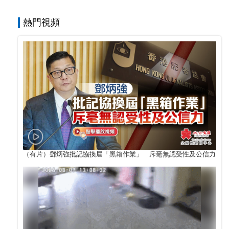
熱門視頻
（有片）鄧炳強批記協換屆「黑箱作業」 斥毫無認受性及公信力