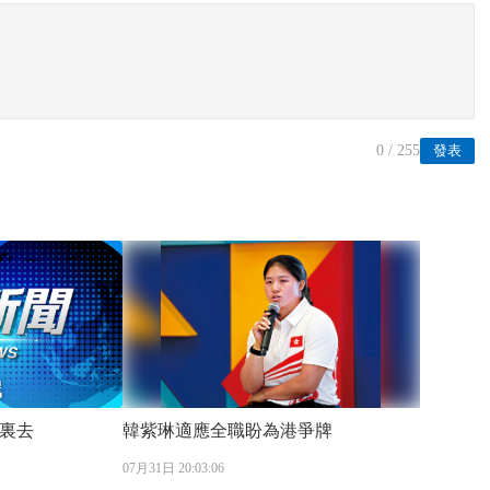
0
/ 255
發表
裏去
韓紫琳適應全職盼為港爭牌
07月31日 20:03:06