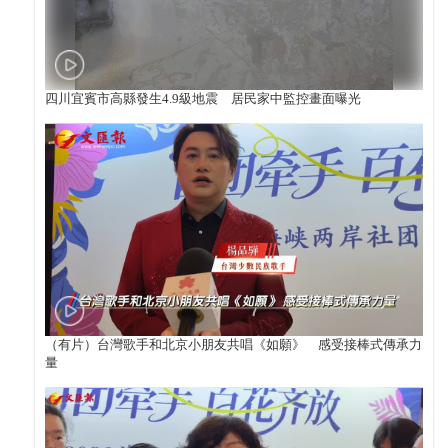
四川宜賓市高縣發生4.9級地震 居民家中監控畫面曝光
（有片）台灣歌手和北京小朋友共唱《如願》 感受接棒式傳承力
量