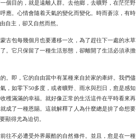
有一個目的，就是遠離人群。去他鄉，去曠野，在茫茫野
相呼應。心情會隨着天氣的變化而變化。時而蒼涼，有時
由自主，卻又自然而然。
。蒙古包每幾個月也要遷移一次，為了趕往下一處的水草
後了。它只保留了一種生活形態，卻離開了生活必須承擔
義的。即，它的自由當中有某種來自於家的牽絆。我們儘
氣，如零下50多度，或者曠野、雨水與烈日，愈是感知
而收穫滿滿的幸福。就好像正常的生活這件在平時看來再
家就成了一種恩賜。這就解釋了人為什麼總是拚了命想要
要顯得尤為迫切。
的前往不必遭受外界嚴酷的自然條件。並且，愈是在一種