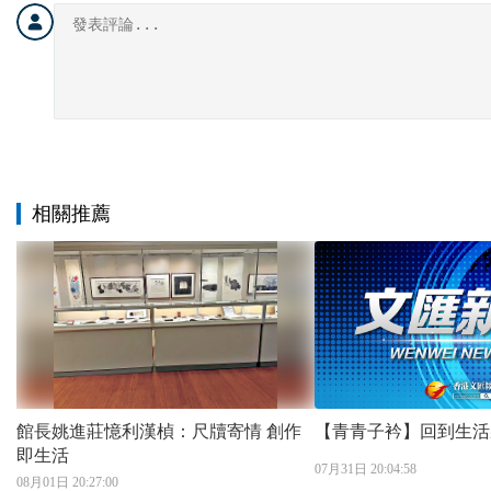
相關推薦
館長姚進莊憶利漢楨：尺牘寄情 創作
【青青子衿】回到生活
即生活
07月31日 20:04:58
08月01日 20:27:00