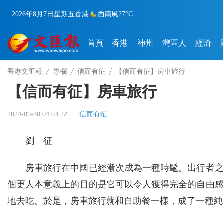
2026年8月7日
星期五
香港
西南風
27°C
首頁
香港
神州
灣區人
經濟
香港文匯報
專欄
信而有征
【信而有征】房車旅行
【信而有征】房車旅行
2024-09-30 04:03:22
信而有征
劉 征
房車旅行在中國已經漸次成為一種時髦。出行者
個更人本意義上的目的是它可以令人獲得完全的自由
地去吃。於是，房車旅行就和自助餐一樣，成了一種純