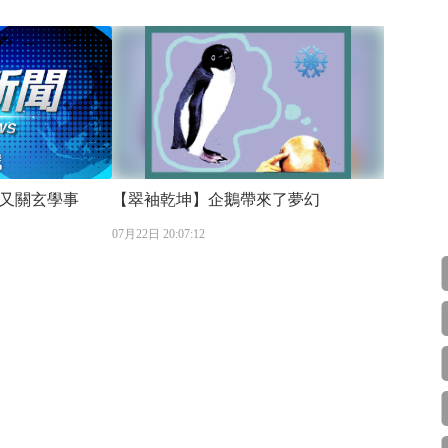
又關玄學事
【翠袖乾坤】企鵝帶來了夢幻
07月22日 20:07:12