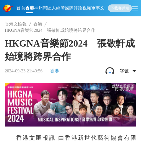
首頁
香港
神州
灣區人
經濟
國際
評論
視頻
軍事
文化
娛樂
生活
教育
體
下載客戶端
香港文匯報
香港
HKGNA音樂節2024 張敬軒成始璄將跨界合作
HKGNA音樂節2024 張敬軒成
始璄將跨界合作
2024-09-23 21:40:56
香港
字號
香港文匯報訊 由香港新世代藝術協會有限