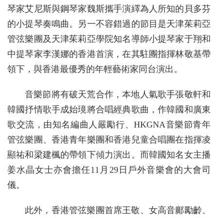
琴家艾尼斯與鋼琴家魏斯攜手演繹為人所知的貝多芬
的小提琴奏鳴曲。另一不容錯過的節目是天津茱莉亞
管弦樂團及天津茱莉亞學院知名導師小提琴家于翔和
中提琴家李漢娜的香港首演，在其駐團指揮林敬基帶
領下，與香港最優秀的年輕藝術家同台演出。
音樂節將有破天荒合作，本地人氣歌手張敬軒和
韓國抒情歌手成始璄將合唱經典歌曲，作韓國和廣東
歌交流，由知名編曲人嚴勵行、HKGNA音樂節青年
管弦樂團、香港青年樂團和香港兒童合唱團在指揮凌
顯祐和梁建楓的帶領下傾力演出。而韓國知名女主播
姜水晶女士亦會擔任11月29日戶外音樂會的大會司
儀。
此外，香港管弦樂團首席王敬、女高音鄺勵齡、