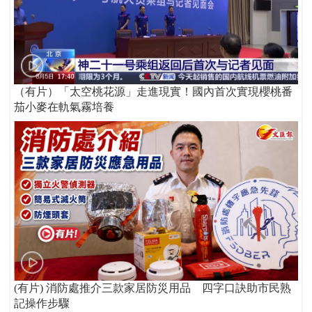
（有片）「太空桃花源」走進現實！國內首次實現櫻桃番
茄小麥在軌氣霧培養
(有片) 消防處推介三款家居防災用品 四字口訣助市民熟
記操作步驟