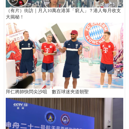
（有片）街訪｜月入10萬在港算「窮人」？港人每月收支
大揭秘！
拜仁將帥快閃尖沙咀 數百球迷夾道朝聖