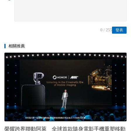
0
/ 255
發表
相關推薦
榮耀跨界聯動阿萊 全球首款隨身電影手機重塑移動