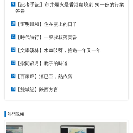
9
【記者手記】市井煙火是香港處境劇 獨一份的行業
答卷
10
【窗明風和】住在雲上的日子
11
【時代詩行】一聲叔叔落黃昏
12
【文學溪林】水車吱呀，搖過一年又一年
13
【指間歲月】脆子的味道
14
【百家廊】涼已至，熱依舊
15
【雙城記】陝西方言
熱門視頻