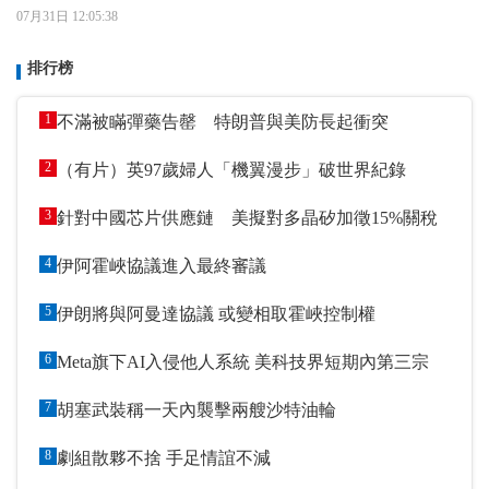
07月31日 12:05:38
排行榜
1
不滿被瞞彈藥告罄 特朗普與美防長起衝突
2
（有片）英97歲婦人「機翼漫步」破世界紀錄
3
針對中國芯片供應鏈 美擬對多晶矽加徵15%關稅
4
伊阿霍峽協議進入最終審議
5
伊朗將與阿曼達協議 或變相取霍峽控制權
6
Meta旗下AI入侵他人系統 美科技界短期內第三宗
7
胡塞武裝稱一天內襲擊兩艘沙特油輪
8
劇組散夥不捨 手足情誼不減