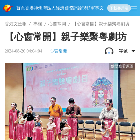
首頁
香港
神州
灣區人
經濟
國際
評論
視頻
軍事
文化
娛樂
生活
教育
體
下載客戶端
香港文匯報
專欄
心窗常開
【心窗常開】親子樂聚粵劇坊
【心窗常開】親子樂聚粵劇坊
2024-08-26 04:04:04
心窗常開
字號