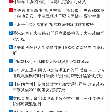
2
外籍專才踴躍回流 「香港玩完論」可休矣
3
墮假官員電騙案 富婆被當「提款機」失近6900萬
「內地公安」來電聲稱其干犯洗黑錢罪 要求轉賬到
指定戶口作「保證金」
4
《浪子心聲》響徹西九 羅啟豪開騷致敬黎彼得
5
香港宏福苑火災跨部門調查最終報告：大火或由煙
頭引起
6
音樂劇角色與人生深度共振 陳松伶從暗黑中自我和
解
7
宇樹夥DeepSeek開發大模型與具身智能產品
8
去年逾3.1萬外國人申請留港工作簽證 美裔人士：港
迎鳳凰涅槃時刻 外籍優才紛回流 羅奇抹黑論被打臉
9
【伊朗危機】伊擬禁敵對方船隻通行霍峽 違者或被
重罰貨價20% 航運恢復期存疑
10
文匯直擊：豪宅泳池查出假證救生員 三種造假手
段輕鬆蒙混過關