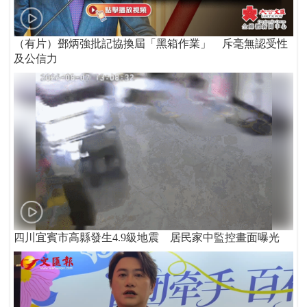
（有片）鄧炳強批記協換屆「黑箱作業」 斥毫無認受性
及公信力
四川宜賓市高縣發生4.9級地震 居民家中監控畫面曝光