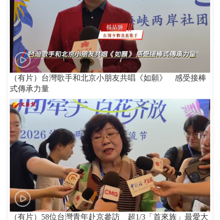
（有片）台灣歌手和北京小朋友共唱《如願》 感受接棒
式傳承力量
（有片）58位台灣青年赴京參訪 超1/3「首來族」最愛大