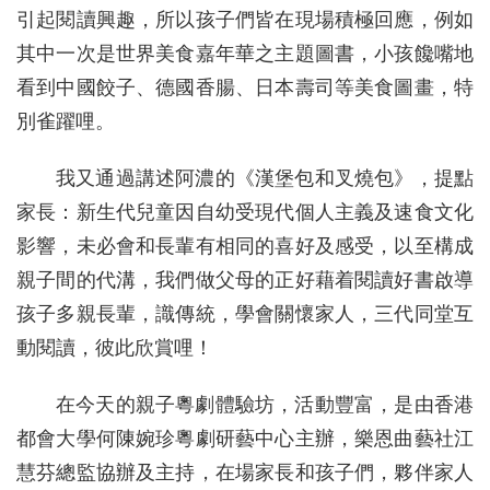
引起閱讀興趣，所以孩子們皆在現場積極回應，例如
其中一次是世界美食嘉年華之主題圖書，小孩饞嘴地
看到中國餃子、德國香腸、日本壽司等美食圖畫，特
別雀躍哩。
我又通過講述阿濃的《漢堡包和叉燒包》，提點
家長：新生代兒童因自幼受現代個人主義及速食文化
影響，未必會和長輩有相同的喜好及感受，以至構成
親子間的代溝，我們做父母的正好藉着閱讀好書啟導
孩子多親長輩，識傳統，學會關懷家人，三代同堂互
動閱讀，彼此欣賞哩！
在今天的親子粵劇體驗坊，活動豐富，是由香港
都會大學何陳婉珍粵劇研藝中心主辦，樂恩曲藝社江
慧芬總監協辦及主持，在場家長和孩子們，夥伴家人