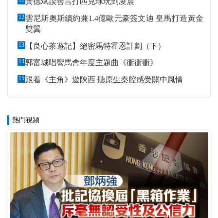
11
黃德斌談善言打匹克球玩到凌晨
12
雲尼斯奧斯續約兼1.4億歐元豪簽文迪 皇馬打造黃金
雙翼
13
【良心茶遊記】絕密馬特霍恩計劃（下）
14
郭富城唱響馬會年度主題曲《衝衝衝》
15
跟着《主角》遊陝西 聽原生秦腔感受關中風情
熱門視頻