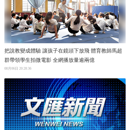
把說教變成體驗 讓孩子在鏡頭下放飛 體育教師馬超
群帶領學生拍微電影 全網播放量逾兩億
08月06日 20:28:36