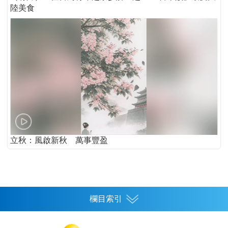
陸美食
立秋：風啟新秋 萬事豐盈
欄目索引