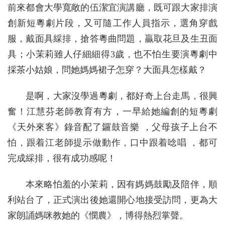
前來都會大學寬敞的伍潔宜演講廳，既可跟大家排演
創新短粵劇片段，又可隨工作人員指示，選角穿戲
服，戴面具綵排，搶答粵曲問題，贏取花旦及生丑面
具；小茉莉雖人仔細細得3歲，也不怕生要演粵劇中
採茶小姑娘，問她媽媽裙子怎穿？大面具怎樣戴？
是啊，大家沒學過粵劇，都好奇上台走馬，很興
奮！江慧芬老師教育有方，一早給她編創的短粵劇
《天外來客》錄音配了鑼鼓音樂 ，父母孩子上台不
怕，跟着江老師提示做動作，口中跟着唸唱 ，都可
完成綵排，很有成功感呢！
本來略怕羞的小茉莉，因有媽媽鼓勵及陪伴，順
利站台了，正式演出後她還開心地接受訪問，更為大
家朗誦媽咪教她的《憫農》，博得熱烈掌聲。