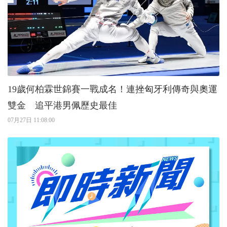
19歲何柏霖世錦賽一戰成名！連挫匈牙利傳奇與奧運
雙金 追平港男佩歷史最佳
07月27日 11:08:00