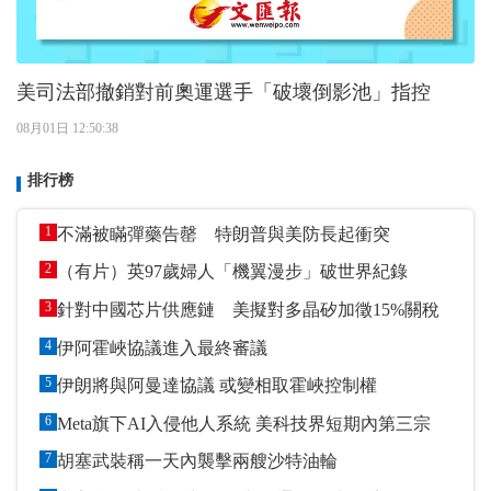
美司法部撤銷對前奧運選手「破壞倒影池」指控
08月01日 12:50:38
排行榜
1
不滿被瞞彈藥告罄 特朗普與美防長起衝突
2
（有片）英97歲婦人「機翼漫步」破世界紀錄
3
針對中國芯片供應鏈 美擬對多晶矽加徵15%關稅
4
伊阿霍峽協議進入最終審議
5
伊朗將與阿曼達協議 或變相取霍峽控制權
6
Meta旗下AI入侵他人系統 美科技界短期內第三宗
7
胡塞武裝稱一天內襲擊兩艘沙特油輪