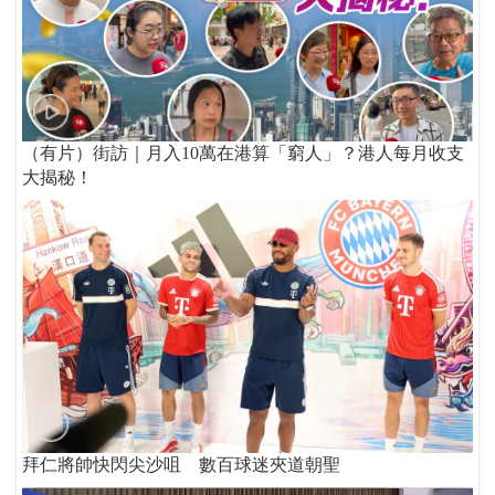
（有片）街訪｜月入10萬在港算「窮人」？港人每月收支
大揭秘！
拜仁將帥快閃尖沙咀 數百球迷夾道朝聖