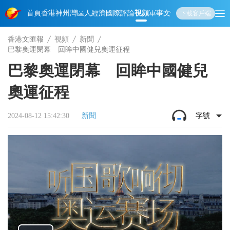
首頁
香港
神州
灣區人
經濟
國際
評論
視頻
軍事
文化
娛樂
生活
教育
體
下載客戶端
香港文匯報
視頻
新聞
巴黎奧運閉幕 回眸中國健兒奧運征程
巴黎奧運閉幕 回眸中國健兒
奧運征程
2024-08-12 15:42:30
新聞
字號