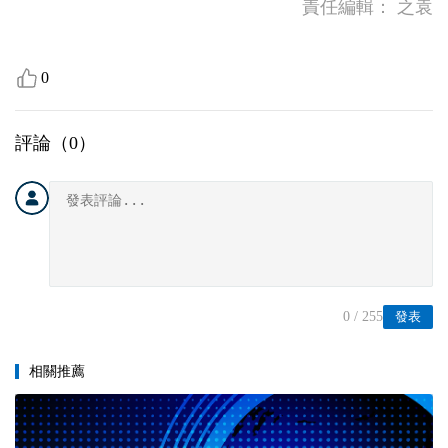
責任編輯：
之袁
0
評論（
0
）
0
/ 255
發表
相關推薦