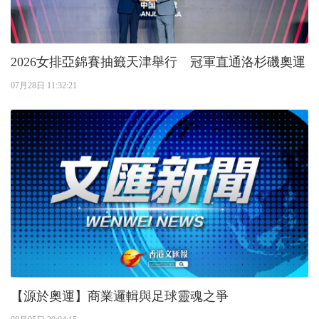
2026女排亞錦賽抽籤天津舉行 冠軍直通洛杉磯奧運
07月28日 11:32:21
【源於奧運】商業邏輯與足球靈魂之爭