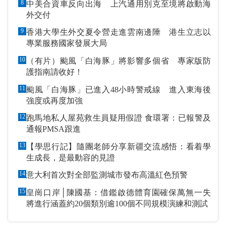
8
中美合資車反向出海 上汽通用別克至境將啟動海
外交付
9
香港大學生外交夏令營走進雲南邊陲 港生立志以
專業服務國家發展大局
10
（有片）颱風「白海豚」將影響多個省 專家版防
護指南請收好！
11
颱風「白海豚」已進入48小時警戒線 進入東海後
強度或再度加強
12
跑馬地私人屋苑救生員疑用假證 食環署：已報警及
通報PMSA跟進
13
【學思行記】隨團老師分享新疆交流感悟：看着學
生成長，是最動容的見證
14
意大利首次對全部監測城市發布高溫紅色預警
15
皇崗口岸│陳國基：借鑑啟德體育園確保萬無一失
將進行涵蓋約20個類別逾100個不同規模演練和測試