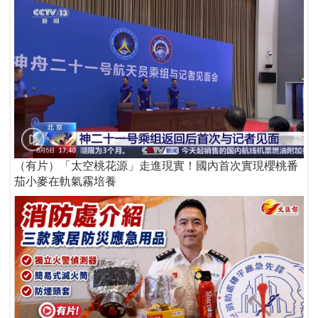
（有片）「太空桃花源」走進現實！國內首次實現櫻桃番
茄小麥在軌氣霧培養