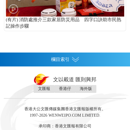
(有片) 消防處推介三款家居防災用品 四字口訣助市民熟
記操作步驟
欄目索引
首頁
文以載道 匯則興邦
香港
文匯報
香港仔
海外版
神州
灣區生活
灣區企業
灣區文化
灣區旅遊
灣區人
灣區人才
灣區政策
灣區服務易
經濟
財經
地產
投資
財評
數字經濟
經湋論
香港大公文匯傳媒集團香港文匯報版權所有。
國際
1997-2026 WENWEIPO.COM LIMITED.
評論
社評
評論
快評
來論
視頻
新聞
訪談
直播
經湋論
承印商：香港文匯報有限公司