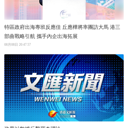
特區政府出海專班反應佳 丘應樺將率團訪大馬 港三
部曲戰略引航 攜手內企出海拓展
08月08日 20:47:57