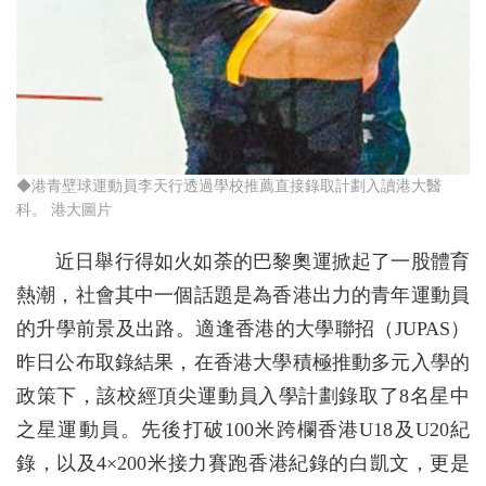
◆港青壁球運動員李天行透過學校推薦直接錄取計劃入讀港大醫
科。 港大圖片
近日舉行得如火如荼的巴黎奧運掀起了一股體育
熱潮，社會其中一個話題是為香港出力的青年運動員
的升學前景及出路。適逢香港的大學聯招（JUPAS）
昨日公布取錄結果，在香港大學積極推動多元入學的
政策下，該校經頂尖運動員入學計劃錄取了8名星中
之星運動員。先後打破100米跨欄香港U18及U20紀
錄，以及4×200米接力賽跑香港紀錄的白凱文，更是