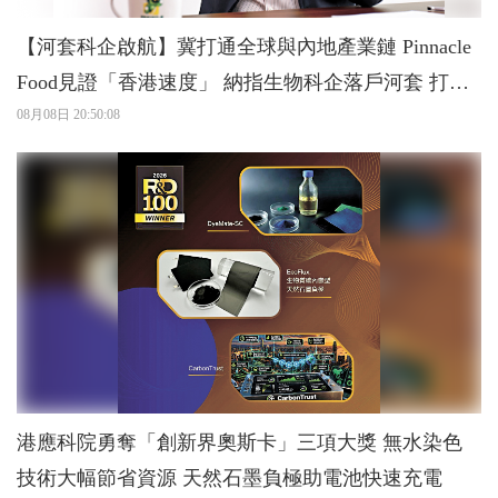
【河套科企啟航】冀打通全球與內地產業鏈 Pinnacle
Food見證「香港速度」 納指生物科企落戶河套 打造
灣區「細胞工廠」
08月08日 20:50:08
港應科院勇奪「創新界奧斯卡」三項大獎 無水染色
技術大幅節省資源 天然石墨負極助電池快速充電