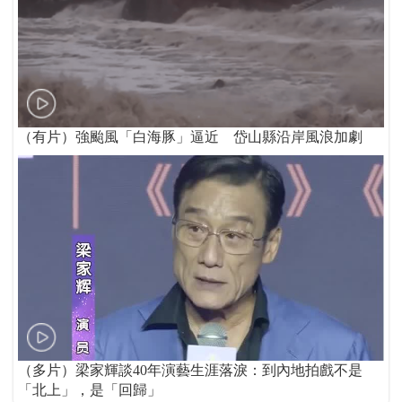
（有片）強颱風「白海豚」逼近 岱山縣沿岸風浪加劇
（多片）梁家輝談40年演藝生涯落淚：到內地拍戲不是
「北上」，是「回歸」