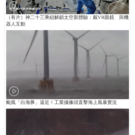
（有片）神二十三乘組解鎖太空新體驗：戴VR眼鏡 與機
器人互動
颱風「白海豚」逼近！工業攝像頭直擊海上風暴實況