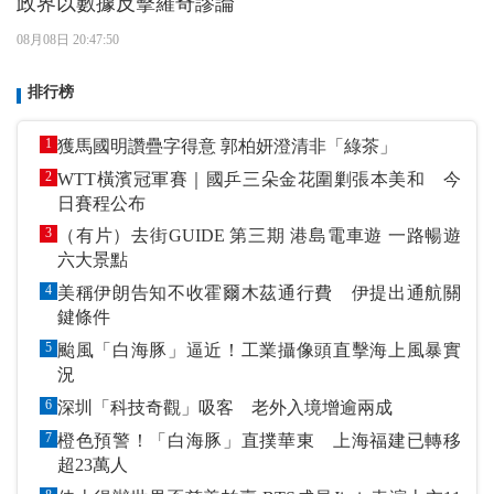
政界以數據反擊羅奇謬論
08月08日 20:47:50
排行榜
1
獲馬國明讚疊字得意 郭柏妍澄清非「綠茶」
2
WTT橫濱冠軍賽｜國乒三朵金花圍剿張本美和 今
日賽程公布
3
（有片）去街GUIDE 第三期 港島電車遊 一路暢遊
六大景點
4
美稱伊朗告知不收霍爾木茲通行費 伊提出通航關
鍵條件
5
颱風「白海豚」逼近！工業攝像頭直擊海上風暴實
況
6
深圳「科技奇觀」吸客 老外入境增逾兩成
7
橙色預警！「白海豚」直撲華東 上海福建已轉移
超23萬人