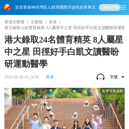
首頁
香港
神州
灣區人
經濟
國際
評論
視頻
軍事
文化
娛樂
生活
教育
體
下載客戶端
香港文匯報
文匯報
香港
港大錄取24名體育精英 8人屬星中之星 田徑好手白凱文讀醫盼研運動
港大錄取24名體育精英 8人屬星
中之星 田徑好手白凱文讀醫盼
研運動醫學
2024-08-08 04:24:00
香港
字號