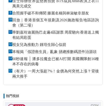
8
佳士得辦世界盃慈善拍賣 BTS成員Jimin表演上衣11
萬美元成交
9
合照握手破不和傳聞 滕麗名稱與林淑敏非朋友
10
回放｜香港首個五年規劃及2026施政報告地區諮詢
會（第二場）
11
率劉嘉玲迪麗熱巴走遍4區謝票 周星馳向香港送上獨
有結局彩蛋
12
視女兒為推動力 鍾培生歸心似箭
13
本報揭「假證救生員」亂象 拯總推數碼證件治源頭
14
60秒速報 │ 潘多拉魔盒已被AI打開 美國團隊創16種
本不存在的病毒
15
（有片）一周大漲超7%！金價為何突然上漲？背後
兩大推手
熱門視頻