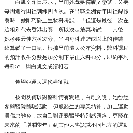
白凱文昨日表示，早前她既要備戰文憑試，又要
每周進行田徑訓練四五次。在出戰亞洲青年田徑錦標
賽時，她剛巧碰上生物科考試，「但這是最後一次在
這組別代表香港出賽，所以決定放棄考試。」其後，
她考獲最佳六科37分、平均每科達5*或以上的佳績，
總算鬆了一口氣。根據早前港大公布資料，醫科課程
的預計收生分數是加分制下最佳六科42分，即約平均
每科5*，與白凱文成績相若。
希望亞運大運代港征戰
被問及何以對醫科情有獨鍾，白凱文說，她曾經
參與醫院體驗活動，佩服醫生的專業精神，加上運動
員傷患難免，故自己對運動醫學特別感興趣，更擬在
未來的「增潤學年」到其他大學認識不同地方的運動