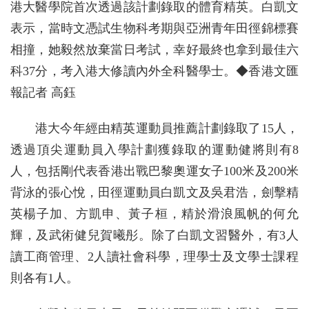
港大醫學院首次透過該計劃錄取的體育精英。白凱文
表示，當時文憑試生物科考期與亞洲青年田徑錦標賽
相撞，她毅然放棄當日考試，幸好最終也拿到最佳六
科37分，考入港大修讀內外全科醫學士。◆香港文匯
報記者 高鈺
港大今年經由精英運動員推薦計劃錄取了15人，
透過頂尖運動員入學計劃獲錄取的運動健將則有8
人，包括剛代表香港出戰巴黎奧運女子100米及200米
背泳的張心悅，田徑運動員白凱文及吳君浩，劍擊精
英楊子加、方凱申、黃子桓，精於滑浪風帆的何允
輝，及武術健兒賀曦彤。除了白凱文習醫外，有3人
讀工商管理、2人讀社會科學，理學士及文學士課程
則各有1人。