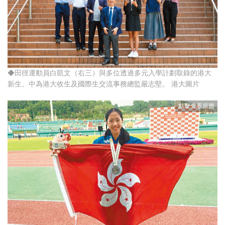
◆田徑運動員白凱文（右三）與多位透過多元入學計劃取錄的港大
新生。中為港大收生及國際生交流事務總監嚴志堅。 港大圖片