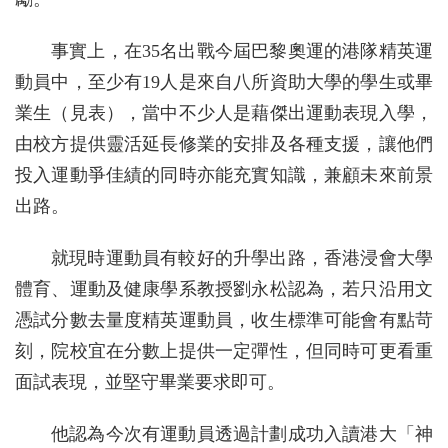
事實上，在35名出戰今屆巴黎奧運的港隊精英運
動員中，至少有19人是來自八所資助大學的學生或畢
業生（見表），當中不少人是藉傑出運動表現入學，
由校方提供靈活延長修業的安排及各種支援，讓他們
投入運動爭佳績的同時亦能充實知識，兼顧未來前景
出路。
就現時運動員有較好的升學出路，香港浸會大學
體育、運動及健康學系教授劉永松認為，若只沿用文
憑試分數去量度精英運動員，收生標準可能會有點苛
刻，院校宜在分數上提供一定彈性，但同時可更看重
面試表現，並堅守畢業要求即可。
他認為今次有運動員透過計劃成功入讀港大「神