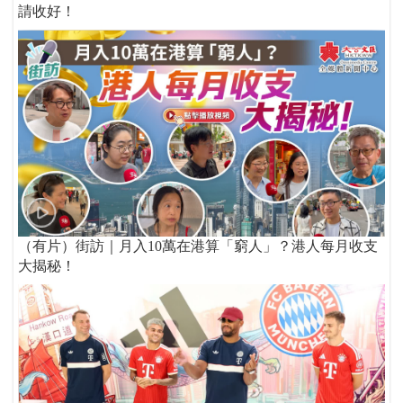
請收好！
（有片）街訪｜月入10萬在港算「窮人」？港人每月收支
大揭秘！