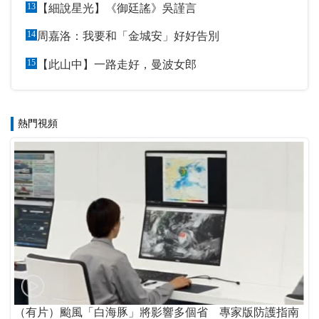
13
【細說星光】《御廷謠》吳謹言
14
周嘉洛：我要和「金城安」好好告別
15
【此山中】一路走好，曼波女郎
熱門視頻
（有片）颱風「白海豚」將影響多個省 專家版防護指南