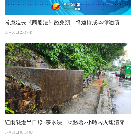
考慮延長《商船法》豁免期 降運輸成本抑油價
08月06日 20:17:41
紅雨襲港半日錄3宗水浸 渠務署2小時內火速清零
07月31日 07:34:03