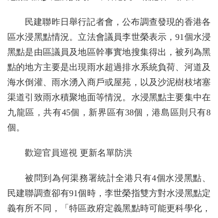
民建聯昨日舉行記者會，公布調查發現的香港各
區水浸黑點情況。立法會議員李世榮表示，91個水浸
黑點是由區議員及地區幹事實地搜集得出，被列為黑
點的地方主要是出現雨水超過排水系統負荷、河道及
海水倒灌、雨水湧入商戶或屋苑，以及沙泥樹枝堵塞
渠道引致雨水積聚地面等情況。水浸黑點主要集中在
九龍區，共有45個，新界區有38個，港島區則只有8
個。
歡迎官員巡視 更新名單防洪
被問到為何渠務署統計全港只有4個水浸黑點、
民建聯調查卻有91個時，李世榮指雙方對水浸黑點定
義有所不同，「特區政府定義黑點時可能更科學化，