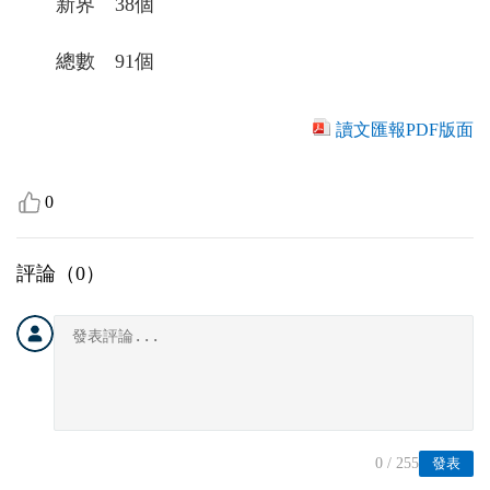
新界 38個
總數 91個
讀文匯報PDF版面
0
評論（
0
）
0
/ 255
發表