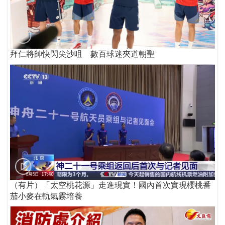
拜仁將帥快閃尖沙咀 數百球迷夾道朝聖
（有片）「太空桃花源」走進現實！國內首次實現櫻桃番
茄小麥在軌氣霧培養