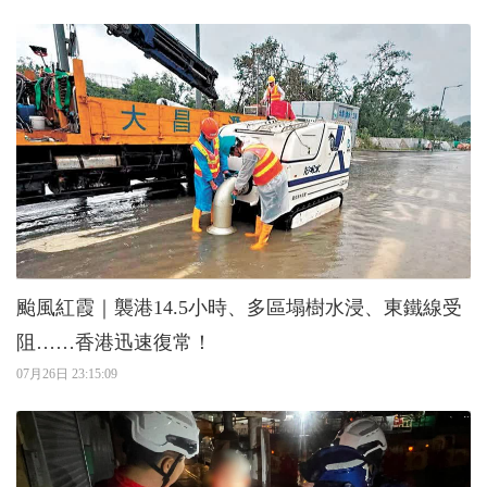
颱風紅霞｜襲港14.5小時、多區塌樹水浸、東鐵線受
阻……香港迅速復常！
07月26日 23:15:09