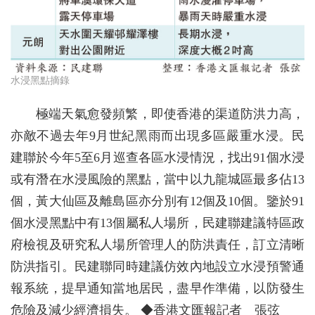
水浸黑點摘錄
極端天氣愈發頻繁，即使香港的渠道防洪力高，
亦敵不過去年9月世紀黑雨而出現多區嚴重水浸。民
建聯於今年5至6月巡查各區水浸情況，找出91個水浸
或有潛在水浸風險的黑點，當中以九龍城區最多佔13
個，黃大仙區及離島區亦分別有12個及10個。鑒於91
個水浸黑點中有13個屬私人場所，民建聯建議特區政
府檢視及研究私人場所管理人的防洪責任，訂立清晰
防洪指引。民建聯同時建議仿效內地設立水浸預警通
報系統，提早通知當地居民，盡早作準備，以防發生
危險及減少經濟損失。 ◆香港文匯報記者 張弦