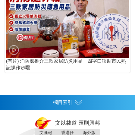
(有片) 消防處推介三款家居防災用品 四字口訣助市民熟
記操作步驟
欄目索引
首頁
文以載道 匯則興邦
香港
文匯報
香港仔
海外版
神州