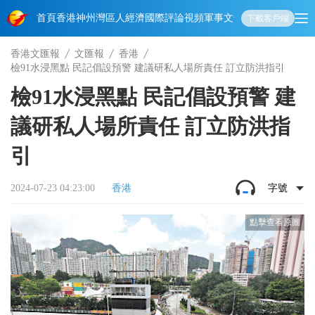
首頁
香港
神州
灣區人
經濟
國際
評論
視頻
軍事
文化
娛樂
生活
教育
體
下載客戶端
香港文匯報
文匯報
香港
檢91水浸黑點 民記倡設預警 建議研私人場所責任 訂立防洪指引
檢91水浸黑點 民記倡設預警 建
議研私人場所責任 訂立防洪指
引
2024-07-23 04:23:00
香港
字號