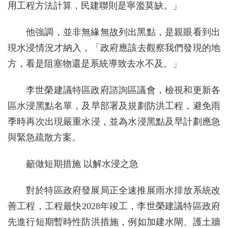
用工程方法計算，民建聯則是寧濫莫缺。」
他強調，並非無緣無故列出黑點，是親眼看到出
現水浸情況才納入，「政府應該去觀察我們發現的地
方，看是阻塞物還是系統導致去水不及。」
李世榮建議特區政府諮詢區議會，檢視和更新各
區水浸黑點名單，及早部署及規劃防洪工程，避免雨
季時再次出現嚴重水浸，並為水浸黑點及早計劃應急
與緊急疏散方案。
籲做短期措施 以解水浸之急
對於特區政府發展局正全速推展雨水排放系統改
善工程，工程最快2028年竣工，李世榮建議特區政府
先進行短期暫時性防洪措施，例如加建水閘、護土牆