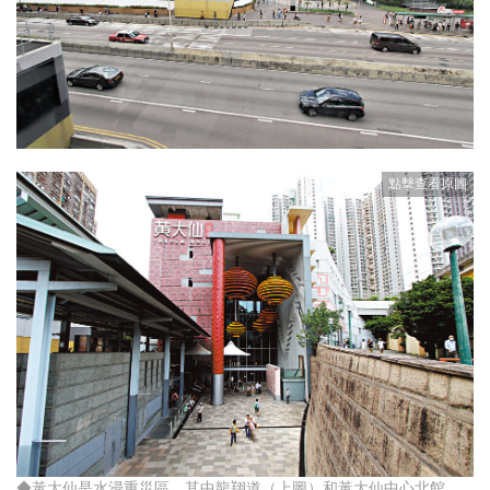
◆黃大仙是水浸重災區，其中龍翔道（上圖）和黃大仙中心北館