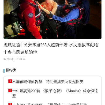
颱風紅霞│民安隊逾265人超前部署 水災搶救隊勸喻
十多市民遠離險地
07月26日 15:00:54
排行榜
1
不滿被瞞彈藥告罄 特朗普與美防長起衝突
2
一生填詞逾200首 《浪子心聲》《Monica》成永恒遺
產
3