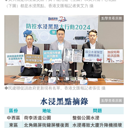
（下圖）都是水浸黑點。香港文匯報記者黃艾力 攝
◆民建聯促請政府更新現有名單。香港文匯報記者張弦 攝