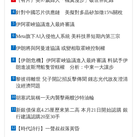
（有片）英97歲婦人「機翼漫步」破世界紀錄
4
針對中國芯片供應鏈 美擬對多晶矽加徵15%關稅
5
伊阿霍峽協議進入最終審議
6
Meta旗下AI入侵他人系統 美科技界短期內第三宗
7
伊朗將與阿曼達協議 或變相取霍峽控制權
8
【伊朗危機】伊阿霍峽協議進入最終審議 料賦予伊
朗進波斯灣船隻管轄權 分析：中東一大讓步
9
黎彼得離世 兒子開記招反擊傳聞 鍾志光代故友澄清
沒經濟問題
10
胡塞武裝稱一天內襲擊兩艘沙特油輪
11
新銀債保底4.25厘歷來第二高 本月21日開始認購 銀
行建議認購20至30手
12
【時代詩行】一聲叔叔落黃昏