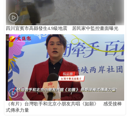
四川宜賓市高縣發生4.9級地震 居民家中監控畫面曝光
（有片）台灣歌手和北京小朋友共唱《如願》 感受接棒
式傳承力量