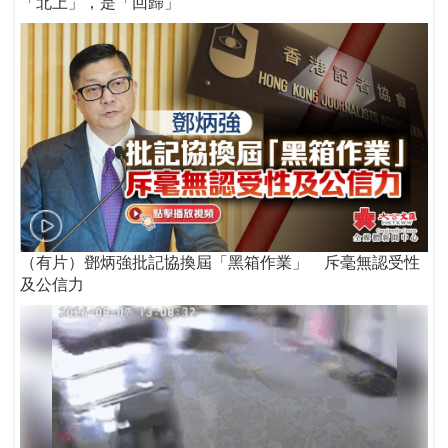
「北上」，是「回歸」
（有片）鄧炳強批記協換屆「黑箱作業」 斥毫無認受性
及公信力