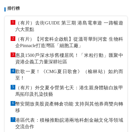
排行榜
1
（有片）去街GUIDE 第三期 港島電車遊 一路暢遊
六大景點
2
（有片）【河套科企啟航】從溫哥華到河套 生物科
企Pinnacle打造灣區「細胞工廠」
3
惠及1500戶深水埗舊樓居民！「米粒行動」匯聚中
資港企義工力量深耕社區
4
歡歌一夏！《CMG夏日歌會》（榆林站）如約而
至！
5
（有片）外交夏令營第七天：港生親身體驗白族甲
馬拓印及扎染技藝
6
幣安開放美股資產轉倉功能 支持與其他券商雙向轉
移
7
港區代表：積極推動皖港兩地科創金融文化等領域
交流合作