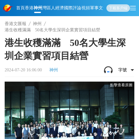
首頁
香港
神州
灣區人
經濟
國際
評論
視頻
軍事
文化
娛樂
生活
教育
體
下載客戶端
香港文匯報
神州
港生收穫滿滿 50名大學生深圳企業實習項目結營
港生收穫滿滿 50名大學生深
圳企業實習項目結營
2024-07-20 16:06:00
神州
字號