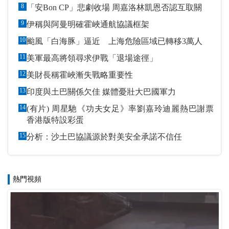
8
「安Bon CP」悲劇收場 周嘉洛林凱恩否認互取關
9
伊稱與阿曼明確霍峽通航協議框架
10
颱風「白海豚」逼近 上海危險區域已轉移3萬人
11
美軍最高將領尋求伊戰「退場途徑」
12
美財長稱霍峽漸失戰略重要性
13
印度與土巴關係欠佳 媒體憂壯大巴國軍力
14
(有片) 周星馳《功夫女足》率劉嘉玲迪麗熱巴謝票
香港版特設彩蛋
15
分析：沙土巴協議源於對美安全承諾不信任
熱門視頻