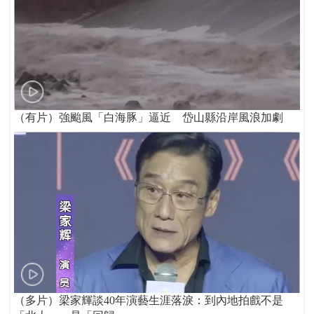
（有片）強颱風「白海豚」逼近 岱山縣沿岸風浪加劇
（多片）梁家輝談40年演藝生涯落淚：到內地拍戲不是