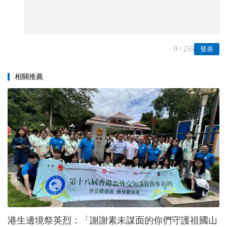
0
/ 255
發表
相關推薦
港生邊境祭英烈：「謝謝素未謀面的你們守護祖國山