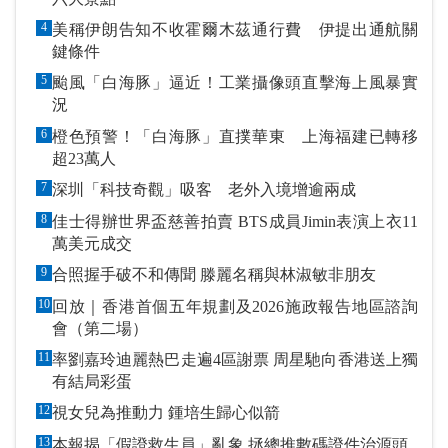
4
美稱伊朗告知不收霍爾木茲通行費 伊提出通航關
鍵條件
5
颱風「白海豚」逼近！工業攝像頭直擊海上風暴實
況
6
橙色預警！「白海豚」直撲華東 上海福建已轉移
超23萬人
7
深圳「科技奇觀」吸客 老外入境增逾兩成
8
佳士得辦世界盃慈善拍賣 BTS成員Jimin表演上衣11
萬美元成交
9
合照握手破不和傳聞 滕麗名稱與林淑敏非朋友
10
回放｜香港首個五年規劃及2026施政報告地區諮詢
會（第二場）
11
率劉嘉玲迪麗熱巴走遍4區謝票 周星馳向香港送上獨
有結局彩蛋
12
視女兒為推動力 鍾培生歸心似箭
13
本報揭「假證救生員」亂象 拯總推數碼證件治源頭