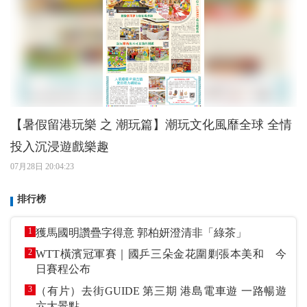
【暑假留港玩樂 之 潮玩篇】潮玩文化風靡全球 全情
投入沉浸遊戲樂趣
07月28日 20:04:23
排行榜
1
獲馬國明讚疊字得意 郭柏妍澄清非「綠茶」
2
WTT橫濱冠軍賽｜國乒三朵金花圍剿張本美和 今
日賽程公布
3
（有片）去街GUIDE 第三期 港島電車遊 一路暢遊
六大景點