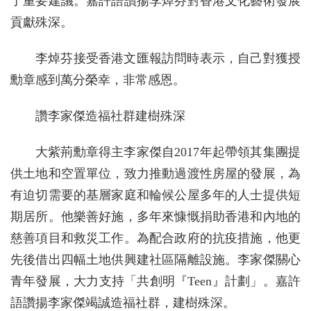
了重要建議。嘉許語讚揚李焯芬對香港文化藝術發展
貢獻殊深。
李焯芬接受香港文匯報訪問時表示，自己對獲授
勳章感到萬分榮幸，非常感恩。
讚李家傑造福社群建樹殊深
大紫荊勳章得主李家傑自2017年起帶領其集團提
供土地和空置單位，致力推動過渡性房屋的發展，為
有迫切需要的基層家庭和輪候公屋多年的人士提供短
期居所。他樂善好施，多年來慷慨捐助香港和內地的
慈善項目和救災工作。為配合政府的抗疫措施，他更
先後借出四幅土地供興建社區隔離設施。李家傑關心
青年發展，大力支持「共創明『Teen』計劃」。嘉許
語讚揚李家傑竭誠造福社群，建樹殊深。