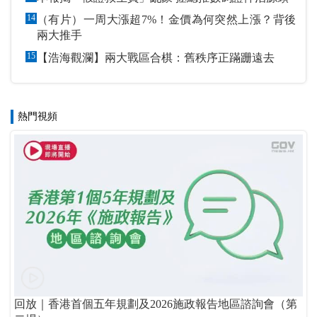
14
（有片）一周大漲超7%！金價為何突然上漲？背後
兩大推手
15
【浩海觀瀾】兩大戰區合棋：舊秩序正蹣跚遠去
熱門視頻
回放｜香港首個五年規劃及2026施政報告地區諮詢會（第