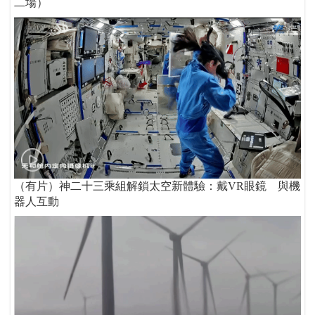
二場）
（有片）神二十三乘組解鎖太空新體驗：戴VR眼鏡 與機
器人互動