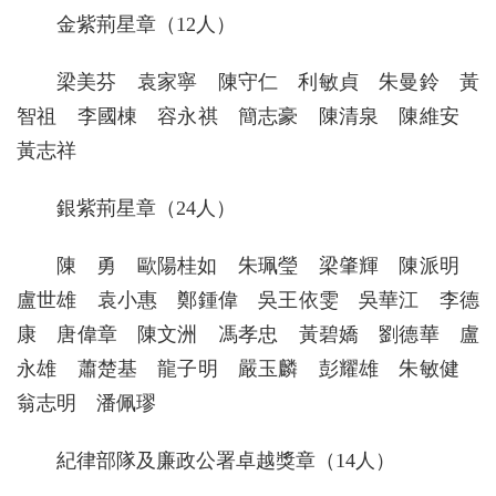
金紫荊星章（12人）
梁美芬 袁家寧 陳守仁 利敏貞 朱曼鈴 黃
智祖 李國棟 容永祺 簡志豪 陳清泉 陳維安
黃志祥
銀紫荊星章（24人）
陳 勇 歐陽桂如 朱珮瑩 梁肇輝 陳派明
盧世雄 袁小惠 鄭鍾偉 吳王依雯 吳華江 李德
康 唐偉章 陳文洲 馮孝忠 黃碧嬌 劉德華 盧
永雄 蕭楚基 龍子明 嚴玉麟 彭耀雄 朱敏健
翁志明 潘佩璆
紀律部隊及廉政公署卓越獎章（14人）