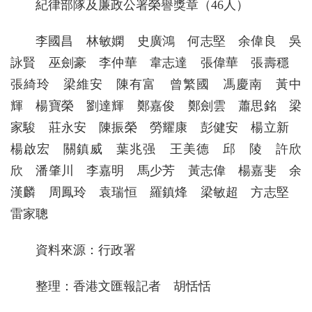
紀律部隊及廉政公署榮譽獎章（46人）
李國昌 林敏嫻 史廣鴻 何志堅 余偉良 吳
詠賢 巫劍豪 李仲華 韋志達 張偉華 張壽穩
張綺玲 梁維安 陳有富 曾繁國 馮慶南 黃中
輝 楊寶榮 劉達輝 鄭嘉俊 鄭劍雲 蕭思銘 梁
家駿 莊永安 陳振榮 勞耀康 彭健安 楊立新
楊啟宏 關鎮威 葉兆强 王美德 邱 陵 許欣
欣 潘肇川 李嘉明 馬少芳 黃志偉 楊嘉斐 余
漢麟 周鳳玲 袁瑞恒 羅鎮烽 梁敏超 方志堅
雷家聰
資料來源：行政署
整理：香港文匯報記者 胡恬恬