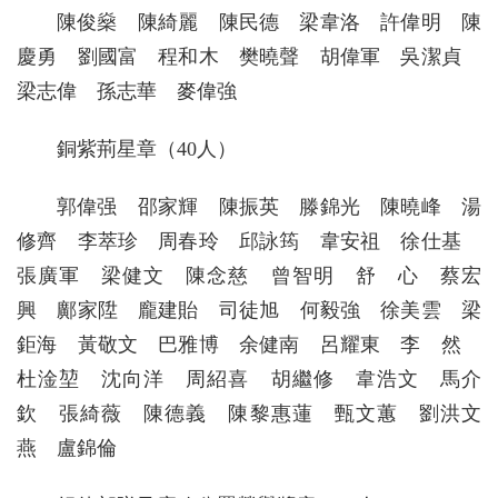
陳俊燊 陳綺麗 陳民德 梁韋洛 許偉明 陳
慶勇 劉國富 程和木 樊曉聲 胡偉軍 吳潔貞
梁志偉 孫志華 麥偉強
銅紫荊星章（40人）
郭偉强 邵家輝 陳振英 滕錦光 陳曉峰 湯
修齊 李萃珍 周春玲 邱詠筠 韋安祖 徐仕基
張廣軍 梁健文 陳念慈 曾智明 舒 心 蔡宏
興 鄺家陞 龐建貽 司徒旭 何毅強 徐美雲 梁
鉅海 黃敬文 巴雅博 余健南 呂耀東 李 然
杜淦堃 沈向洋 周紹喜 胡繼修 韋浩文 馬介
欽 張綺薇 陳德義 陳黎惠蓮 甄文蕙 劉洪文
燕 盧錦倫