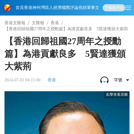
首頁
香港
神州
灣區人
經濟
國際
評論
視頻
軍事
文化
娛樂
生活
教育
體
下載客戶端
香港文匯報
文匯報
香港
【香港回歸祖國27周年之授勳篇】為港貢獻良多 5賢達獲頒大紫荊
【香港回歸祖國27周年之授勳
篇】為港貢獻良多 5賢達獲頒
大紫荊
2024-07-01 04:15:00
香港
字號