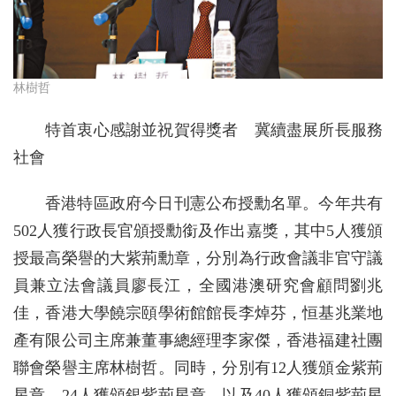
林樹哲
特首衷心感謝並祝賀得獎者 冀續盡展所長服務
社會
香港特區政府今日刊憲公布授勳名單。今年共有
502人獲行政長官頒授勳銜及作出嘉獎，其中5人獲頒
授最高榮譽的大紫荊勳章，分別為行政會議非官守議
員兼立法會議員廖長江，全國港澳研究會顧問劉兆
佳，香港大學饒宗頤學術館館長李焯芬，恒基兆業地
產有限公司主席兼董事總經理李家傑，香港福建社團
聯會榮譽主席林樹哲。同時，分別有12人獲頒金紫荊
星章、24人獲頒銀紫荊星章，以及40人獲頒銅紫荊星