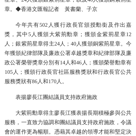
章。◆香港文匯報記者 黃書蘭、子京
今年共有502人獲行政長官頒授勳銜及作出嘉
獎，其中5人獲頒大紫荊勳章；獲頒金紫荊星章12
人；銀紫荊星章得主24人；40人獲頒銅紫荊星章。今
年獲頒紀律部隊及廉政公署卓越獎章和紀律部隊及廉
政公署榮譽獎章分別有14人和46人；獲頒榮譽勳章有
105人；獲頒行政長官社區服務獎狀和行政長官公共
服務獎狀有86人和170人。
表揚廖長江團結議員支持政府施政
大紫荊勳章得主廖長江獲表揚長期積極參與公共
服務，一直致力協調和團結議員支持政府施政，令議
會的運作更為暢順。憑藉其卓越的領導才能和堅定決