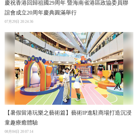
慶祝香港回歸祖國29周年 暨海南省港區政協委員聯
誼會成立20周年慶典圓滿舉行
07月29日 20:24:36
【暑假留港玩樂之藝術篇】藝術IP進駐商場打造沉浸
童趣療癒體驗
08月04日 20:07:14