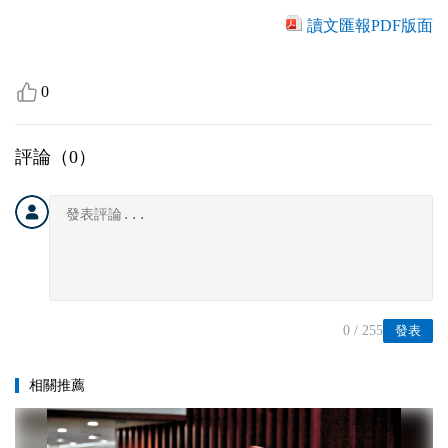
讀文匯報PDF版面
0
評論（
0
）
0
/ 255
發表
相關推薦