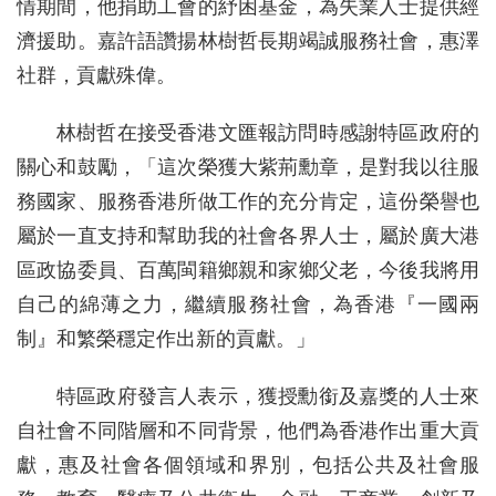
情期間，他捐助工會的紓困基金，為失業人士提供經
濟援助。嘉許語讚揚林樹哲長期竭誠服務社會，惠澤
社群，貢獻殊偉。
林樹哲在接受香港文匯報訪問時感謝特區政府的
關心和鼓勵，「這次榮獲大紫荊勳章，是對我以往服
務國家、服務香港所做工作的充分肯定，這份榮譽也
屬於一直支持和幫助我的社會各界人士，屬於廣大港
區政協委員、百萬閩籍鄉親和家鄉父老，今後我將用
自己的綿薄之力，繼續服務社會，為香港『一國兩
制』和繁榮穩定作出新的貢獻。」
特區政府發言人表示，獲授勳銜及嘉獎的人士來
自社會不同階層和不同背景，他們為香港作出重大貢
獻，惠及社會各個領域和界別，包括公共及社會服