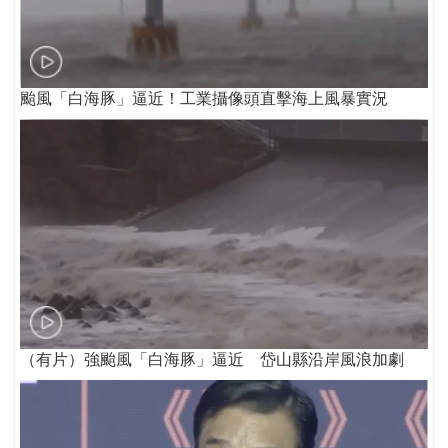
颱風「白海豚」逼近！工業攝像頭直擊海上風暴實況
（有片）強颱風「白海豚」逼近 岱山縣沿岸風浪加劇