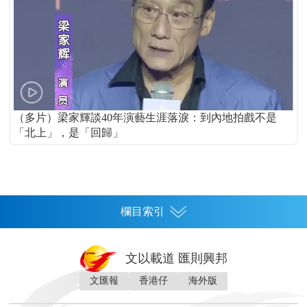
（多片）梁家輝談40年演藝生涯落淚：到內地拍戲不是
「北上」，是「回歸」
欄目索引
首頁
文以載道 匯則興邦
香港
文匯報
香港仔
海外版
神州
灣區生活
灣區企業
灣區文化
灣區旅遊
灣區人