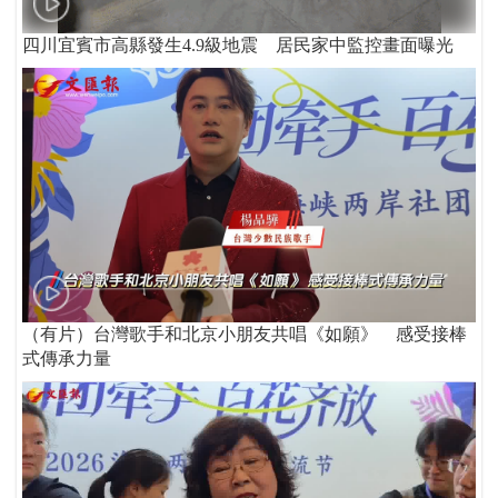
四川宜賓市高縣發生4.9級地震 居民家中監控畫面曝光
（有片）台灣歌手和北京小朋友共唱《如願》 感受接棒
式傳承力量