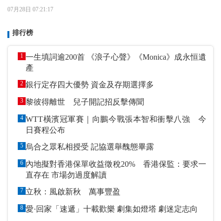
07月28日 07:21:17
排行榜
1
一生填詞逾200首 《浪子心聲》《Monica》成永恒遺
產
2
銀行定存四大優勢 資金及存期選擇多
3
黎彼得離世 兒子開記招反擊傳聞
4
WTT橫濱冠軍賽｜向鵬今戰張本智和衝擊八強 今
日賽程公布
5
烏合之眾私相授受 記協選舉醜態畢露
6
內地擬對香港保單收益徵稅20% 香港保監：要求一
直存在 市場勿過度解讀
7
立秋：風啟新秋 萬事豐盈
8
愛·回家「速遞」十載歡樂 劇集如燈塔 劇迷定志向