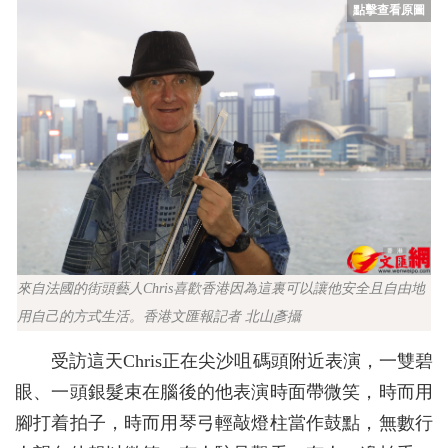
來自法國的街頭藝人Chris喜歡香港因為這裏可以讓他安全且自由地
用自己的方式生活。香港文匯報記者 北山彥攝
受訪這天Chris正在尖沙咀碼頭附近表演，一雙碧
眼、一頭銀髮束在腦後的他表演時面帶微笑，時而用
腳打着拍子，時而用琴弓輕敲燈柱當作鼓點，無數行