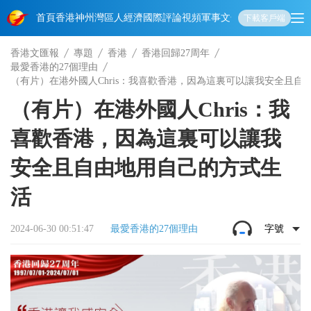
首頁
香港
神州
灣區人
經濟
國際
評論
視頻
軍事
文化
娛樂
生活
教育
體
下載客戶端
香港文匯報
專題
香港
香港回歸27周年
最愛香港的27個理由
（有片）在港外國人Chris：我喜歡香港，因為這裏可以讓我安全且自
（有片）在港外國人Chris：我
喜歡香港，因為這裏可以讓我
安全且自由地用自己的方式生
活
2024-06-30 00:51:47
最愛香港的27個理由
字號