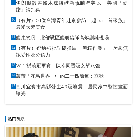
9
伊朗擬設霍爾木茲海峽新規瞄準美以 美國「硬
蹭」談判桌
10
（有片）58位台灣青年赴京參訪 超1/3「首來族」
最愛大陸美食
11
艦炮怒吼！北部戰區艦艇編隊高燃訓練現場
12
（有片）鄧炳強批記協換屆「黑箱作業」 斥毫無
認受性及公信力
13
WTT橫濱冠軍賽：陳幸同晉級女單八強
14
萬芾「花鳥世界」中的二十四節氣：立秋
15
四川宜賓市高縣發生4.9級地震 居民家中監控畫面
曝光
熱門視頻