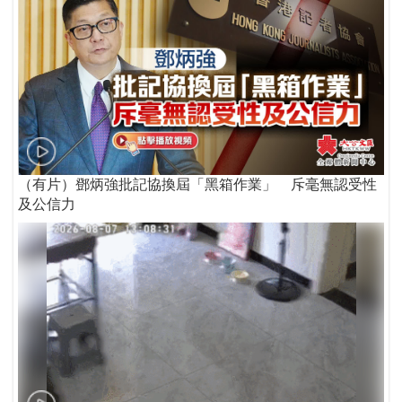
（有片）鄧炳強批記協換屆「黑箱作業」 斥毫無認受性
及公信力