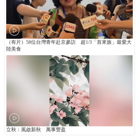
（有片）58位台灣青年赴京參訪 超1/3「首來族」最愛大
陸美食
立秋：風啟新秋 萬事豐盈