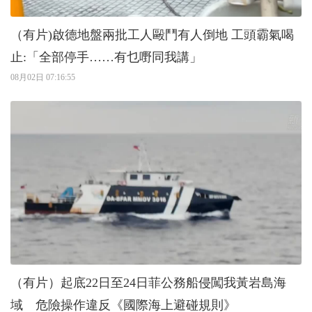
（有片)啟德地盤兩批工人毆鬥有人倒地 工頭霸氣喝
止:「全部停手……有乜嘢同我講」
08月02日 07:16:55
（有片）起底22日至24日菲公務船侵闖我黃岩島海
域 危險操作違反《國際海上避碰規則》