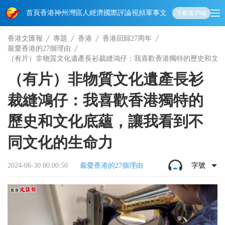
首頁
香港
神州
灣區人
經濟
國際
評論
視頻
軍事
文化
娛樂
生活
教育
體
下載客戶端
香港文匯報
專題
香港
香港回歸27周年
最愛香港的27個理由
（有片）非物質文化遺產長衫裁縫鴻仔：我喜歡香港獨特的歷史和文
（有片）非物質文化遺產長衫
裁縫鴻仔：我喜歡香港獨特的
歷史和文化底蘊，讓我看到不
同文化的生命力
2024-06-30 00:00:50
最愛香港的27個理由
字號