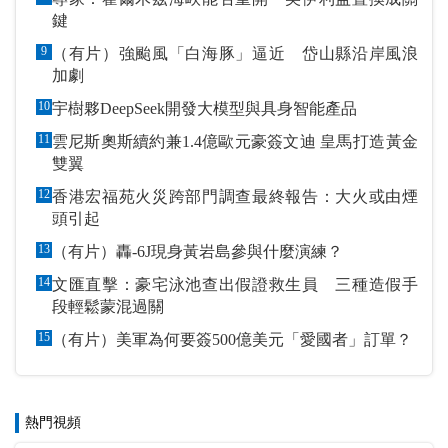
鍵
9
（有片）強颱風「白海豚」逼近 岱山縣沿岸風浪
加劇
10
宇樹夥DeepSeek開發大模型與具身智能產品
11
雲尼斯奧斯續約兼1.4億歐元豪簽文迪 皇馬打造黃金
雙翼
12
香港宏福苑火災跨部門調查最終報告：大火或由煙
頭引起
13
（有片）轟-6J現身黃岩島參與什麼演練？
14
文匯直擊：豪宅泳池查出假證救生員 三種造假手
段輕鬆蒙混過關
15
（有片）美軍為何要簽500億美元「愛國者」訂單？
熱門視頻