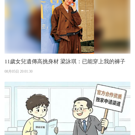
11歲女兒遺傳高挑身材 梁詠琪：已能穿上我的褲子
08月05日 20:01:30