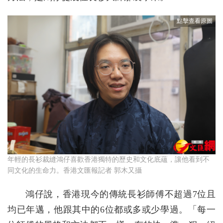
年輕的長衫裁縫鴻仔喜歡香港獨特的歷史和文化底蘊，讓他看到不
同文化的生命力。香港文匯報記者 郭木又攝
鴻仔說，香港現今的傳統長衫師傅不超過7位且
均已年邁，他跟其中的6位都或多或少學過。「每一