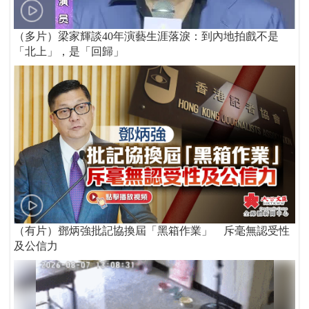
（多片）梁家輝談40年演藝生涯落淚：到內地拍戲不是
「北上」，是「回歸」
（有片）鄧炳強批記協換屆「黑箱作業」 斥毫無認受性
及公信力