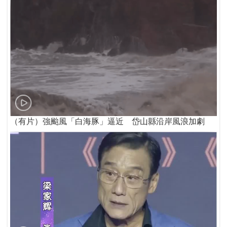
（有片）強颱風「白海豚」逼近 岱山縣沿岸風浪加劇