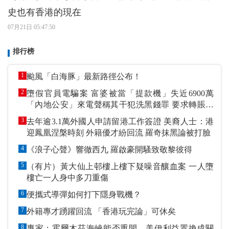
史也有香港的現在
07月21日 05:47:50
排行榜
1
颱風「白海豚」最新路徑公布！
2
墮假官員電騙案 富婆被當「提款機」失近6900萬
「內地公安」來電聲稱其干犯洗黑錢罪 要求轉賬到
指定戶口作「保證金」
3
去年逾3.1萬外國人申請留港工作簽證 美裔人士：港
迎鳳凰涅槃時刻 外籍優才紛回流 羅奇抹黑論被打臉
4
《浪子心聲》響徹西九 羅啟豪開騷致敬黎彼得
5
（有片）黃大仙上邨樓上樓下疑噪音釀血案 一人墮
樓亡一人身中多刀重傷
6
便攜式導彈如何打下隱身戰機？
7
外籍專才踴躍回流 「香港玩完論」可休矣
8
專家：霍爾木茲海峽能否重開 美伊利益置換成關