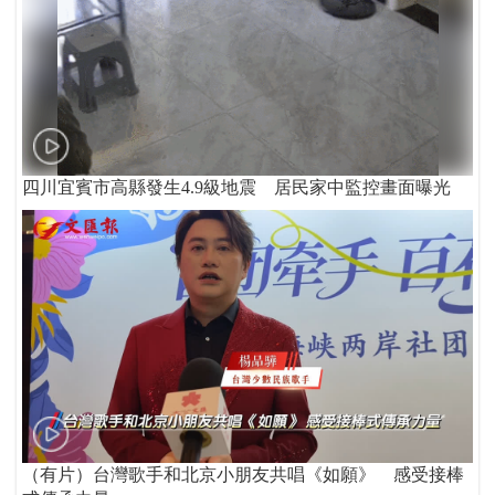
四川宜賓市高縣發生4.9級地震 居民家中監控畫面曝光
（有片）台灣歌手和北京小朋友共唱《如願》 感受接棒