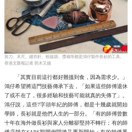
剪刀、木尺、縫衣針、粉線袋、漿糊等都是鴻仔製作長衫的工具。
香港文匯報記者 郭木又攝
「其實目前這行都好難搵到食，因為需求少。」
鴻仔希望將這門技藝傳承下去，「如果這些師傅退休
了或不在了，很多經驗和技藝可能就真的失傳了」。
鴻仔說，這些7字頭年紀的師傅，都是十幾歲就開始
學師，長衫就是他們人生的一部分。「有的師傅曾數
十年在海外做長衫與家人分離卻堅持不轉行；有的師