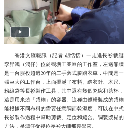
香港文匯報訊（記者 胡恬恬）一走進長衫裁縫
李昇鴻（鴻仔）位於觀塘工業區的工作室，左邊靠牆
是一台服役超過20年的二手舊式腳踏衣車，中間是一
張巨大的工作台，上面擺滿了布料、縫衣針、木尺、
粉線袋等長衫製作工具，其中還有幾個瓷碗和茶杯，
這是用來裝「漿糊」的容器。這種由麵粉製成的漿糊
能根據不同布料的需要任意調節乾濕度，可以在中式
長衫製作過程中幫助剪裁、定位和縫合。調製漿糊的
方法，是鴻仔從幾位長衫大師那裏學來。