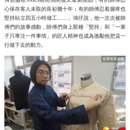
傅店舖在SARS期間倒閉後又重新開始；有的師傅悉
心保存客人未取的長衫幾十年；有的師傅忍着腿疼也
堅持站立四五小時做工……」鴻仔說，他一次次被師
傅們的故事感動，師傅們身上那種「堅持」和「一輩
子只專注一件事情」的匠人精神也成為激勵他把這一
行做下去的動力。