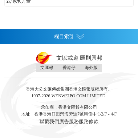
式傳承力量
欄目索引
首頁
文以載道 匯則興邦
香港
文匯報
香港仔
海外版
神州
灣區生活
灣區企業
灣區文化
灣區旅遊
灣區人
灣區人才
灣區政策
灣區服務易
經濟
財經
地產
投資
財評
數字經濟
經湋論
香港大公文匯傳媒集團香港文匯報版權所有。
國際
1997-2026 WENWEIPO.COM LIMITED.
評論
社評
評論
快評
來論
視頻
新聞
訪談
直播
經湋論
承印商：香港文匯報有限公司
軍事
地址：香港香港仔田灣海旁道7號興偉中心2/F - 4/F
文化
文博
藝術
文學
聯繫我們
廣告服務
服務條款
娛樂
生活
旅遊
美食
時尚
健康