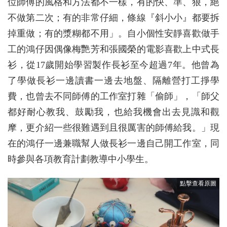
位師傅的風格和方法都不一樣，有的快、準、狠，絕
不做第二次；有的非常仔細，條線『斜小小』都要拆
掉重做；有的漿糊都不用」。自小個性安靜喜歡做手
工的鴻仔因偶像梅艷芳和張國榮的電影喜歡上中式長
衫，從17歲開始學習製作長衫至今超過7年。他曾為
了學做長衫一邊讀書一邊去地盤、隔離營打工掙學
費，也曾去不同師傅的工作室打雜「偷師」，「師父
都好耐心教我、鼓勵我，也給我機會出去見識和觀
摩，更介紹一些很難遇到且很厲害的師傅給我。」現
在的鴻仔一邊兼職幫人做長衫一邊自己開工作室，同
時參與各項教育計劃教導中小學生。