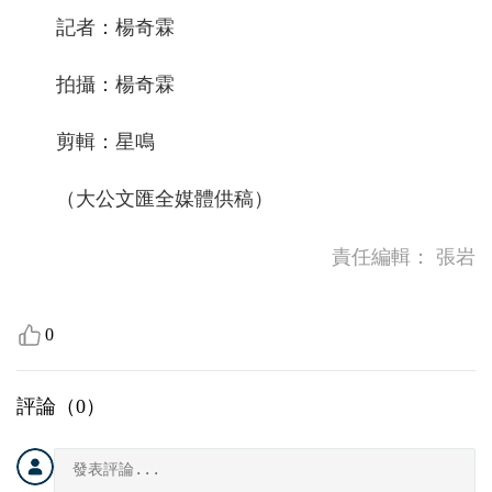
記者：楊奇霖
拍攝：楊奇霖
剪輯：星鳴
（大公文匯全媒體供稿）
責任編輯：
張岩
0
評論（
0
）