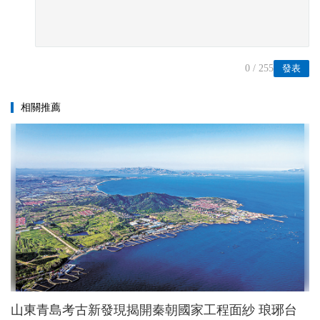
0
/ 255
發表
相關推薦
山東青島考古新發現揭開秦朝國家工程面紗 琅琊台