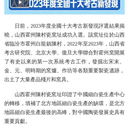
日前，2023年度全國十大考古新發現評選結果揭
曉，山西霍州陳村瓷窯址成功入選。該窯址位於山西
省臨汾市霍州白龍鎮陳村，2022年至2023年，山西省
考古研究院、北京大學、復旦大學聯合對霍州窯開展
了有史以來的第一次系統考古工作，發掘出宋末、
金、元、明時期的窯爐、作坊等各類重要製瓷遺跡，
出土了大量產品殘片和窯具。
山西霍州陳村瓷窯址印證了中國細白瓷生產中心
的轉移，填補了北方地區細白瓷生產的缺環，是北方
地區細白瓷生產最後的高峰，對中國陶瓷發展史具有
重要貢獻。