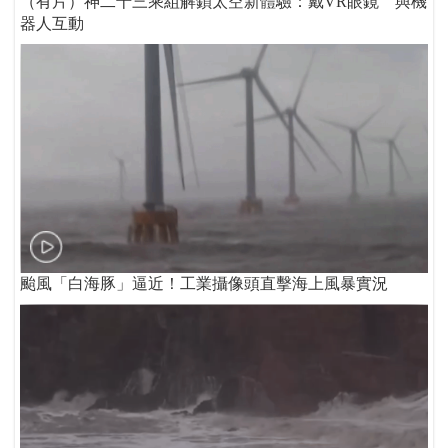
（有片）神二十三乘組解鎖太空新體驗：戴VR眼鏡 與機
器人互動
颱風「白海豚」逼近！工業攝像頭直擊海上風暴實況