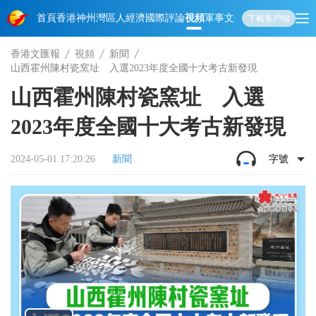
首頁
香港
神州
灣區人
經濟
國際
評論
視頻
軍事
文化
娛樂
生活
教育
體
下載客戶端
香港文匯報
視頻
新聞
山西霍州陳村瓷窯址 入選2023年度全國十大考古新發現
山西霍州陳村瓷窯址 入選
2023年度全國十大考古新發現
2024-05-01 17:20:26
新聞
字號