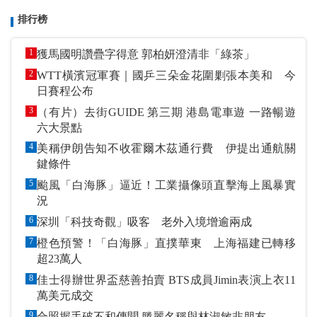
排行榜
1
獲馬國明讚疊字得意 郭柏妍澄清非「綠茶」
2
WTT橫濱冠軍賽｜國乒三朵金花圍剿張本美和 今
日賽程公布
3
（有片）去街GUIDE 第三期 港島電車遊 一路暢遊
六大景點
4
美稱伊朗告知不收霍爾木茲通行費 伊提出通航關
鍵條件
5
颱風「白海豚」逼近！工業攝像頭直擊海上風暴實
況
6
深圳「科技奇觀」吸客 老外入境增逾兩成
7
橙色預警！「白海豚」直撲華東 上海福建已轉移
超23萬人
8
佳士得辦世界盃慈善拍賣 BTS成員Jimin表演上衣11
萬美元成交
9
合照握手破不和傳聞 滕麗名稱與林淑敏非朋友