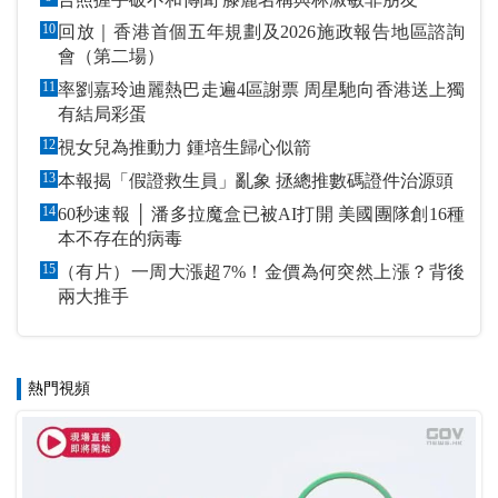
10
回放｜香港首個五年規劃及2026施政報告地區諮詢
會（第二場）
11
率劉嘉玲迪麗熱巴走遍4區謝票 周星馳向香港送上獨
有結局彩蛋
12
視女兒為推動力 鍾培生歸心似箭
13
本報揭「假證救生員」亂象 拯總推數碼證件治源頭
14
60秒速報 │ 潘多拉魔盒已被AI打開 美國團隊創16種
本不存在的病毒
15
（有片）一周大漲超7%！金價為何突然上漲？背後
兩大推手
熱門視頻