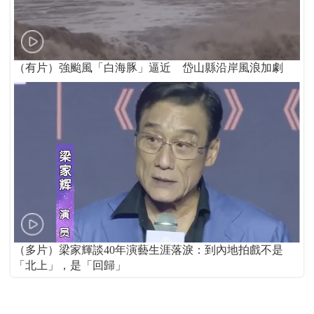
（有片）強颱風「白海豚」逼近 岱山縣沿岸風浪加劇
（多片）梁家輝談40年演藝生涯落淚：到內地拍戲不是
「北上」，是「回歸」