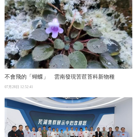
不會飛的「蝴蝶」 雲南發現苦苣苔科新物種
07月28日 12:52:41