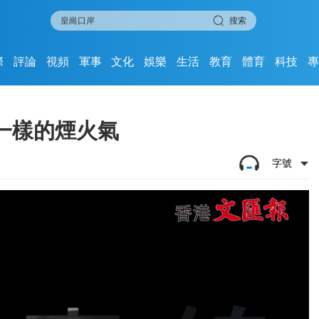
搜索
際
評論
視頻
軍事
文化
娛樂
生活
教育
體育
科技
一樣的煙火氣
字號