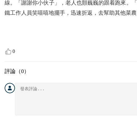
線。「謝謝你小伙子」，老人也顫巍巍的跟着跑來。
鐵工作人員笑嘻嘻地擺手，迅速折返，去幫助其他菜農
0
評論（
0
）