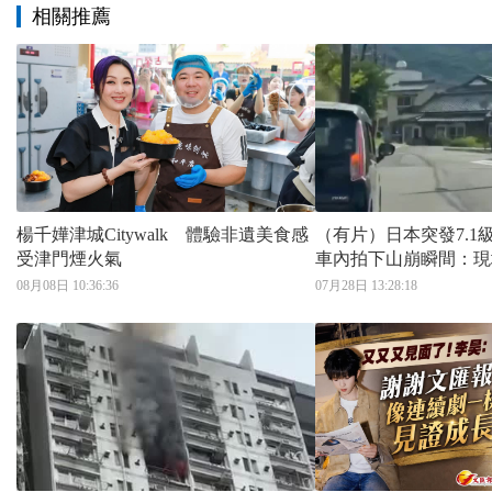
相關推薦
楊千嬅津城Citywalk 體驗非遺美食感
（有片）日本突發7.1
受津門煙火氣
車內拍下山崩瞬間：現
08月08日 10:36:36
07月28日 13:28:18