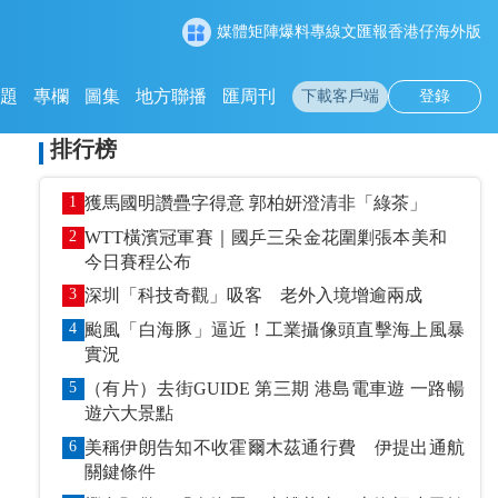
媒體矩陣
爆料專線
文匯報
香港仔
海外版
專題
專欄
圖集
地方聯播
匯周刊
下載客戶端
登錄
排行榜
1
獲馬國明讚疊字得意 郭柏妍澄清非「綠茶」
2
WTT橫濱冠軍賽｜國乒三朵金花圍剿張本美和
今日賽程公布
3
深圳「科技奇觀」吸客 老外入境增逾兩成
4
颱風「白海豚」逼近！工業攝像頭直擊海上風暴
實況
5
（有片）去街GUIDE 第三期 港島電車遊 一路暢
遊六大景點
6
美稱伊朗告知不收霍爾木茲通行費 伊提出通航
關鍵條件