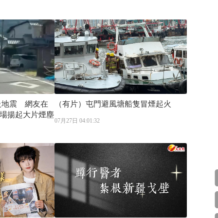
級地震 網友在
（有片）屯門避風塘船隻冒煙起火
場揚起大片煙塵
07月27日 04:01:32