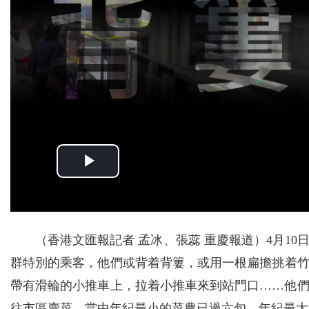
（香港文匯報記者 孟冰、張蕊 重慶報道）4月1
群特別的乘客，他們或背着背簍，或用一根扁擔挑着
帶有滑輪的小推車上，拉着小推車來到站門口……他
往市區賣菜，當中年紀最小的菜農已過六旬，年紀最大