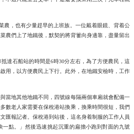
了菜農，也有少量趕早的上班族。一位戴着眼鏡、背着公
。菜農們上了地鐵後，默契的將背簍向身邊靠，盡量留出
抵達石船站的時間是6時30分左右，為了方便農民，這
分就啟用，以方便農民上下行。此外，在地鐵安檢時，工作
到與當地其他地鐵不同，四號線每隔兩個車廂就會配備一
大多數老人家需要在保稅港站換乘，換乘時間很短，我們
港文匯報記者。保稅港到站後，這名身着制服的工作人員
快一點。」然後迅速挑起沉重的扁擔小跑到對面的九號