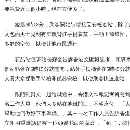
要耗費近三個小時，現在方便多了。
凌晨6時18分，乘客開始陸續接受安檢進站，除
文包的男士見到有菜農背扛手提着菜，主動上前幫忙
多餘的空位，以便其他市民通行。
石船站值班站長蘇奎告訴香港文匯報記者，頭班車
個站點會在6時15分就開閘，站外手扶梯會在5時45
人員大多採取手持檢測儀器安檢，以便乘客快速進站。
跟隨劉貴文一起進城途中，香港文匯報記者留意
名工作人員，他們大多站在地鐵門口，不坐座位。「
幫助他們做好下車準備。」其中一名工作人員告訴香
立即用重慶話提醒一位頭髮花白的菜農，「到了，搞