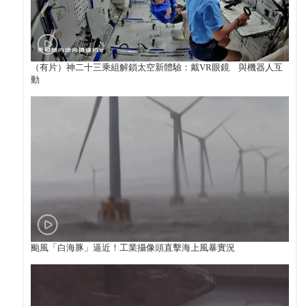
（有片）神二十三乘組解鎖太空新體驗：戴VR眼鏡 與機器人互
動
颱風「白海豚」逼近！工業攝像頭直擊海上風暴實況