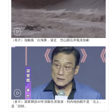
（有片）強颱風「白海豚」逼近 岱山縣沿岸風浪加劇
（多片）梁家輝談40年演藝生涯落淚：到內地拍戲不是「北上」，
是「回歸」