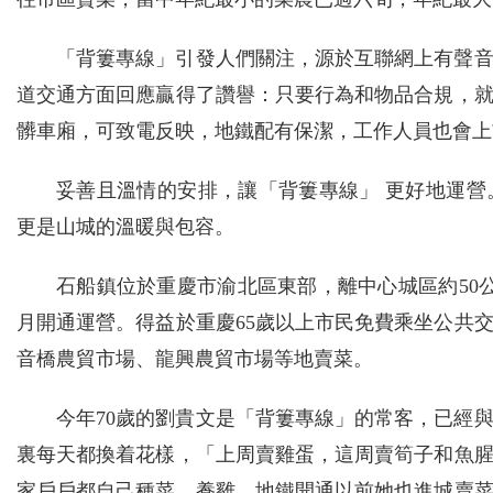
「背簍專線」引發人們關注，源於互聯網上有聲
道交通方面回應贏得了讚譽：只要行為和物品合規，
髒車廂，可致電反映，地鐵配有保潔，工作人員也會上
妥善且溫情的安排，讓「背簍專線」 更好地運
更是山城的溫暖與包容。
石船鎮位於重慶市渝北區東部，離中心城區約50公
月開通運營。得益於重慶65歲以上市民免費乘坐公共
音橋農貿市場、龍興農貿市場等地賣菜。
今年70歲的劉貴文是「背簍專線」的常客，已經
裏每天都換着花樣，「上周賣雞蛋，這周賣筍子和魚
家戶戶都自己種菜、養雞，地鐵開通以前她也進城賣