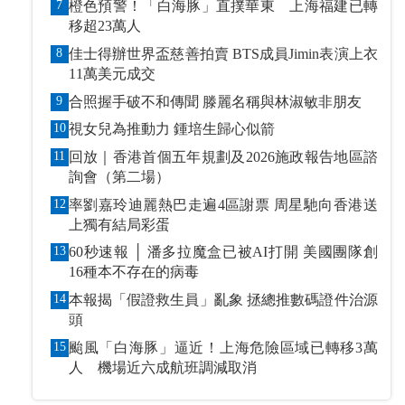
7
橙色預警！「白海豚」直撲華東 上海福建已轉
移超23萬人
8
佳士得辦世界盃慈善拍賣 BTS成員Jimin表演上衣
11萬美元成交
9
合照握手破不和傳聞 滕麗名稱與林淑敏非朋友
10
視女兒為推動力 鍾培生歸心似箭
11
回放｜香港首個五年規劃及2026施政報告地區諮
詢會（第二場）
12
率劉嘉玲迪麗熱巴走遍4區謝票 周星馳向香港送
上獨有結局彩蛋
13
60秒速報 │ 潘多拉魔盒已被AI打開 美國團隊創
16種本不存在的病毒
14
本報揭「假證救生員」亂象 拯總推數碼證件治源
頭
15
颱風「白海豚」逼近！上海危險區域已轉移3萬
人 機場近六成航班調減取消