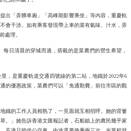
音提出「弄髒車廂」「高峰期影響乘坐」等內容，重慶軌
就不會干涉。如有乘客發現帶上車的菜有氣味、汁水，弄
前處理。
營。每日清晨的穿城而過，搭載的是菜農們的營生希望，
里，是重慶軌道交通四號線的第二站，地鐵於2022年6
交通的優惠政策，菜農們可以「免通勤費」前往市區的觀
與地鐵的工作人員相熟了，一見面就互相招呼。她的背簍
腥草。」她告訴香港文匯報記者，石船鎮上的農民幾乎家
菜，不過只能坐公交車，中途還要換乘兩三次，光單程就