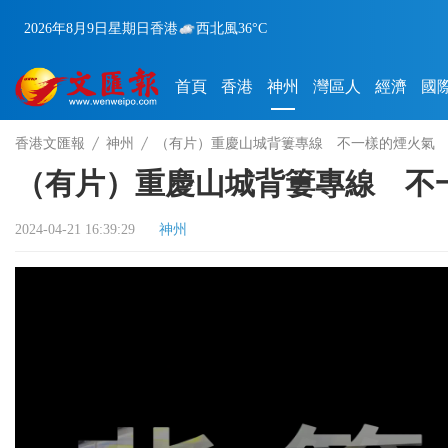
2026年8月9日
星期日
香港
西北風
36°C
首頁
香港
神州
灣區人
經濟
國
香港文匯報
神州
（有片）重慶山城背簍專線 不一樣的煙火氣
（有片）重慶山城背簍專線 不
2024-04-21 16:39:29
神州