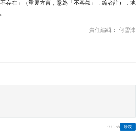
「不存在」（重慶方言，意為「不客氣」，編者註），地
。
責任編輯：
何雪沫
0
/ 255
發表