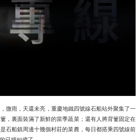
0日，微雨，天還未亮，重慶地鐵四號線石船站外聚集了一
竹簍，裏面裝滿了新鮮的當季蔬菜；還有人將背簍固定在
們是石船鎮周邊十幾個村莊的菜農，每日都搭乘四號線前
的已經80歲了。