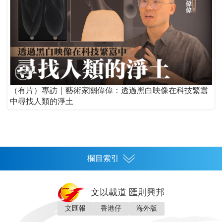
（有片）專訪｜藝術家關偉偉：透過黑白映像在科技繁囂
中尋找人類的淨土
欄目索引
首頁
文以載道 匯則興邦
香港
文匯報
香港仔
海外版
神州
灣區生活
灣區企業
灣區文化
灣區旅遊