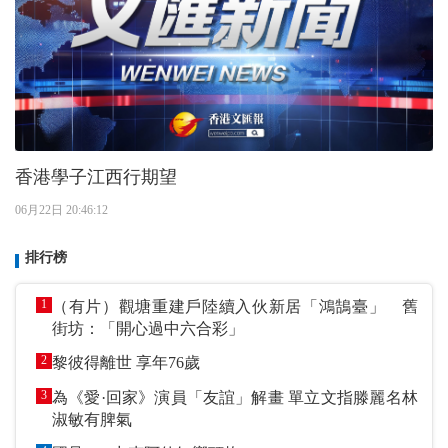
香港學子江西行期望
06月22日 20:46:12
排行榜
1
（有片）觀塘重建戶陸續入伙新居「鴻鵠臺」 舊
街坊：「開心過中六合彩」
2
黎彼得離世 享年76歲
3
為《愛·回家》演員「友誼」解畫 單立文指滕麗名林
淑敏有脾氣