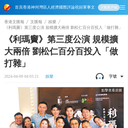
首頁
香港
神州
灣區人
經濟
國際
評論
視頻
軍事
文化
娛樂
生活
教育
體
下載客戶端
香港文匯報
文匯報
娛樂
《利瑪竇》第三度公演 規模擴大兩倍 劉松仁百分百投入「做打雜」
《利瑪竇》第三度公演 規模擴
大兩倍 劉松仁百分百投入「做
打雜」
2024-04-09 04:03:21
娛樂
字號