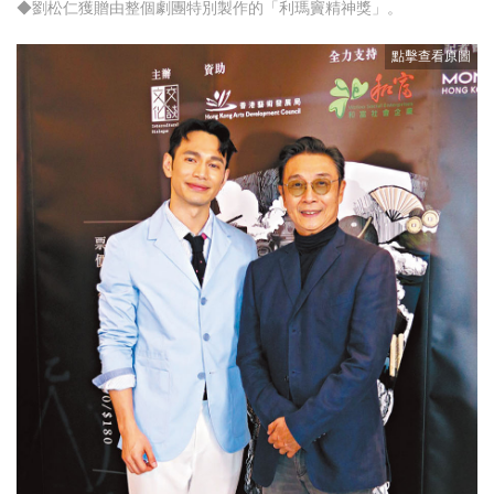
◆劉松仁獲贈由整個劇團特別製作的「利瑪竇精神獎」。