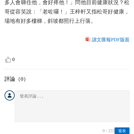
多人會睇住他，會好疼他！」問他目前健康狀況？松
哥從容笑說：「老咗囉！」王梓軒又指松哥好健康，
場地有好多樓梯，斜坡都照行上行落。
讀文匯報PDF版面
0
評論（
0
）
0
/ 255
發表