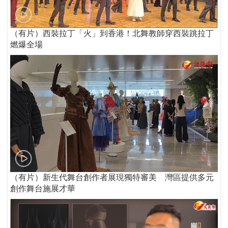
（有片）西裝拉丁「火」到香港！北舞教師穿西裝跳拉丁
燃爆全場
（有片）新生代舞台創作者展現獨特審美 灣區提供多元
創作舞台施展才華