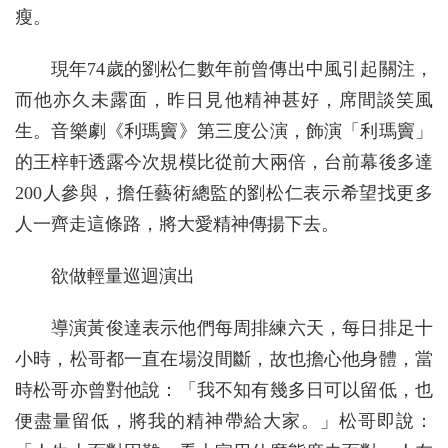
瘦。
現年74歲的劉松仁數年前曾傳出中風引起關注，
而他亦久未露面，昨日見他精神甚好，席間談笑風
生。音樂劇《利瑪竇》第三度公演，飾演「利瑪竇」
的王梓軒透露今次規模比從前大兩倍，台前幕後多達
200人參與，擔任藝術總監的劉松仁表示希望找更多
人一齊走這條路，將大愛精神傳揚下去。
欲做輕量巡迴演出
導演黃俊達表示他們每周排練六天，每日排足十
小時，松哥都一直在場沒間斷，故也擔心他身體，當
時松哥亦曾對他說：「我不知有幾多日可以留低，也
便盡量留低，將我的精神帶給大家。」松哥即說：