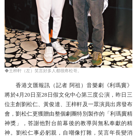
◆王梓軒（左）笑言好多人都很疼松哥。
香港文匯報訊（記者 阿祖）音樂劇《利瑪竇》
將於4月20日至28日假文化中心第三度公演，昨日三
位主創劉松仁、黃俊達、王梓軒及一眾演員出席發布
會，劉松仁更獲贈由整個劇團特別製作的「利瑪竇精
神獎」，答謝他對台前幕後的教導與無私奉獻的精
神。劉松仁事必躬親，自嘲像打雜，笑言年長變消