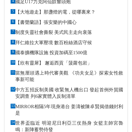
4
國足U17力克阿仙奴響頭炮
5
【大地遊走】那盞燈的電，從哪裏來？
6
【書聲蘭語】張安樂的中國心
7
制度失靈社會撕裂 美式民主走向衰落
8
拜仁維拉大軍壓境 數百粉絲酒店守候
9
國泰擴機隊設施 投資加碼至1500億
10
【欣有靈犀】 邂逅西貢「菠蘿包岩」
11
當無厘頭遇上時代審美觀 《功夫女足》探索女性敘
事新可能
12
中方五招反制美國 收緊無人機出口 發起首例外貿國
安調查 列6家實體入反制清單
13
MIRROR相隔5年現身港台 姜濤被陳卓賢揭借錢封利
是
14
世界盃臨近 明迎尼日利亞三仗熱身 女籃主帥宮魯
鳴：新陣蓄勢待發