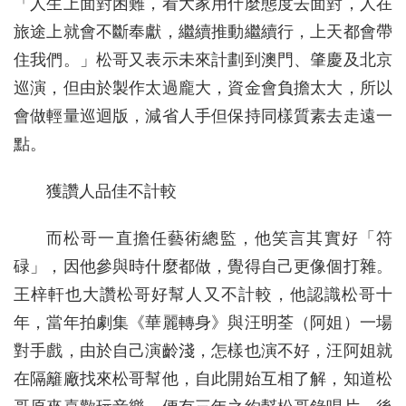
「人生上面對困難，看大家用什麼態度去面對，人在
旅途上就會不斷奉獻，繼續推動繼續行，上天都會帶
住我們。」松哥又表示未來計劃到澳門、肇慶及北京
巡演，但由於製作太過龐大，資金會負擔太大，所以
會做輕量巡迴版，減省人手但保持同樣質素去走遠一
點。
獲讚人品佳不計較
而松哥一直擔任藝術總監，他笑言其實好「符
碌」，因他參與時什麼都做，覺得自己更像個打雜。
王梓軒也大讚松哥好幫人又不計較，他認識松哥十
年，當年拍劇集《華麗轉身》與汪明荃（阿姐）一場
對手戲，由於自己演齡淺，怎樣也演不好，汪阿姐就
在隔籬廠找來松哥幫他，自此開始互相了解，知道松