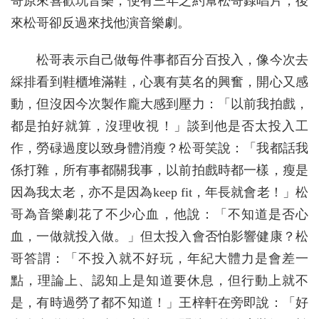
哥原來喜歡玩音樂，便有三年之約幫松哥錄唱片，後
來松哥卻反過來找他演音樂劇。
松哥表示自己做每件事都百分百投入，像今次去
綵排看到鞋櫃堆滿鞋，心裏有莫名的興奮，開心又感
動，但沒因今次製作龐大感到壓力：「以前我拍戲，
都是拍好就算，沒理收視！」談到他是否太投入工
作，勞碌過度以致身體消瘦？松哥笑說：「我都話我
係打雜，所有事都關我事，以前拍戲時都一樣，瘦是
因為我太老，亦不是因為keep fit，年長就會老！」松
哥為音樂劇花了不少心血，他說：「不知道是否心
血，一做就投入做。」但太投入會否怕影響健康？松
哥答謂：「不投入就不好玩，年紀大體力是會差一
點，理論上、認知上是知道要休息，但行動上就不
是，有時過勞了都不知道！」王梓軒在旁即說：「好