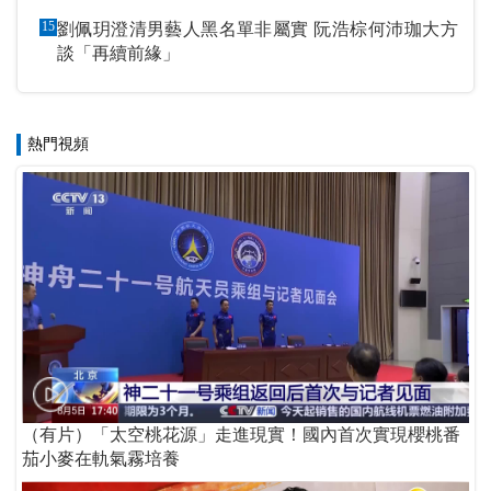
15
劉佩玥澄清男藝人黑名單非屬實 阮浩棕何沛珈大方
談「再續前緣」
熱門視頻
（有片）「太空桃花源」走進現實！國內首次實現櫻桃番
茄小麥在軌氣霧培養