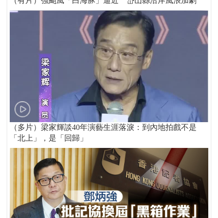
（有片）強颱風「白海豚」逼近 岱山縣沿岸風浪加劇
（多片）梁家輝談40年演藝生涯落淚：到內地拍戲不是
「北上」，是「回歸」