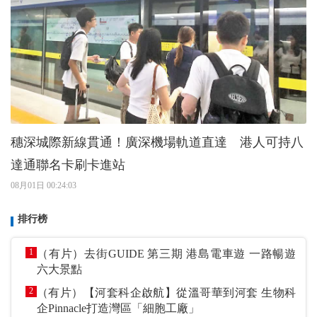
穗深城際新線貫通！廣深機場軌道直達 港人可持八
達通聯名卡刷卡進站
08月01日 00:24:03
排行榜
1
（有片）去街GUIDE 第三期 港島電車遊 一路暢遊
六大景點
2
（有片）【河套科企啟航】從溫哥華到河套 生物科
企Pinnacle打造灣區「細胞工廠」