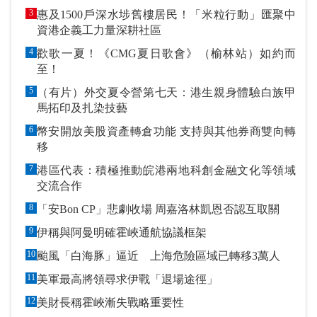
3
惠及1500戶深水埗舊樓居民！「米粒行動」匯聚中
資港企義工力量深耕社區
4
歡歌一夏！《CMG夏日歌會》（榆林站）如約而
至！
5
（有片）外交夏令營第七天：港生親身體驗白族甲
馬拓印及扎染技藝
6
幣安開放美股資產轉倉功能 支持與其他券商雙向轉
移
7
港區代表：積極推動皖港兩地科創金融文化等領域
交流合作
8
「安Bon CP」悲劇收場 周嘉洛林凱恩否認互取關
9
伊稱與阿曼明確霍峽通航協議框架
10
颱風「白海豚」逼近 上海危險區域已轉移3萬人
11
美軍最高將領尋求伊戰「退場途徑」
12
美財長稱霍峽漸失戰略重要性