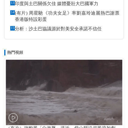
13
印度與土巴關係欠佳 媒體憂壯大巴國軍力
14
(有片) 周星馳《功夫女足》率劉嘉玲迪麗熱巴謝票
香港版特設彩蛋
15
分析：沙土巴協議源於對美安全承諾不信任
熱門視頻