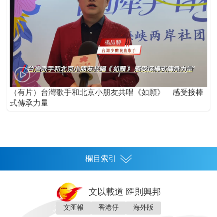
（有片）台灣歌手和北京小朋友共唱《如願》 感受接棒
式傳承力量
欄目索引
首頁
文以載道 匯則興邦
香港
文匯報
香港仔
海外版
神州