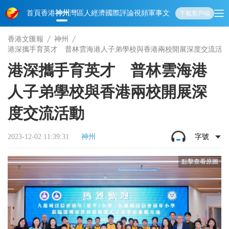
首頁
香港
神州
灣區人
經濟
國際
評論
視頻
軍事
文化
娛樂
生活
教育
體
下載客戶端
香港文匯報
神州
港深攜手育英才 普林雲海港人子弟學校與香港兩校開展深度交流活
港深攜手育英才 普林雲海港
人子弟學校與香港兩校開展深
度交流活動
2023-12-02 11:39:31
神州
字號