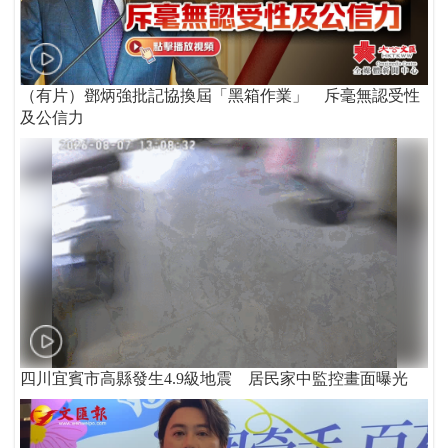
（有片）鄧炳強批記協換屆「黑箱作業」 斥毫無認受性
及公信力
四川宜賓市高縣發生4.9級地震 居民家中監控畫面曝光