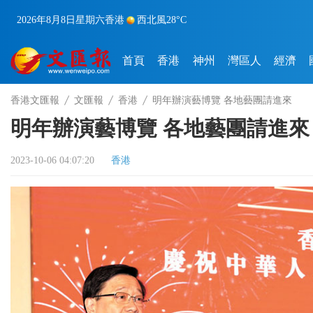
2026年8月8日
星期六
香港
西北風
28°C
首頁
香港
神州
灣區人
經濟
香港文匯報
文匯報
香港
明年辦演藝博覽 各地藝團請進來
明年辦演藝博覽 各地藝團請進來
2023-10-06 04:07:20
香港