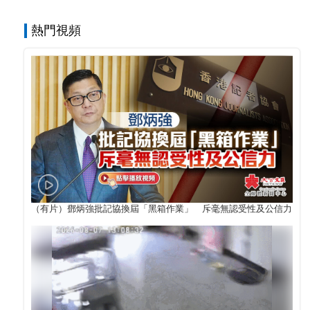
熱門視頻
（有片）鄧炳強批記協換屆「黑箱作業」 斥毫無認受性及公信力