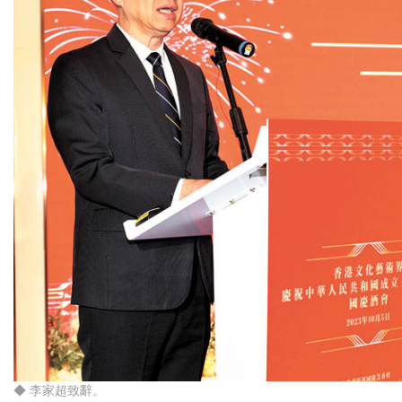
◆ 李家超致辭。