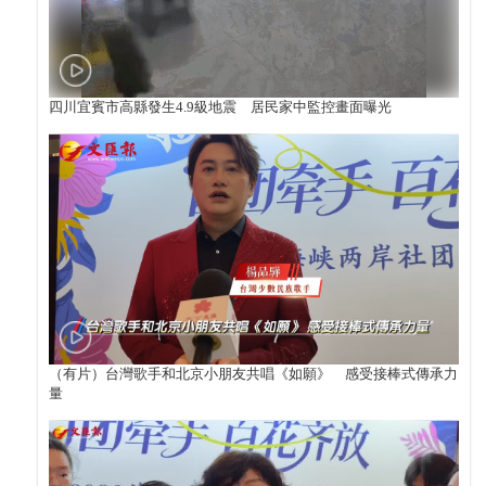
四川宜賓市高縣發生4.9級地震 居民家中監控畫面曝光
（有片）台灣歌手和北京小朋友共唱《如願》 感受接棒式傳承力
量