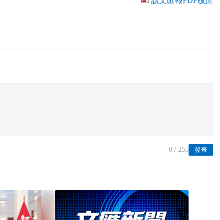
讀文匯報PDF版面
0
/ 255
發表