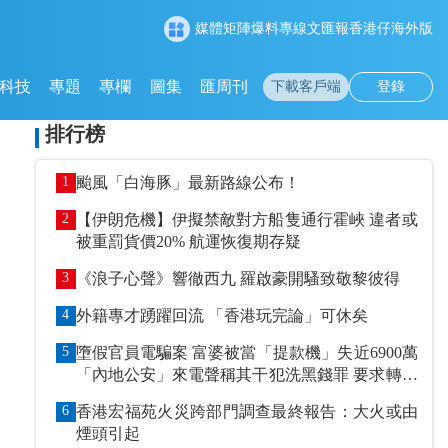
媒體矩陣
爆料專線
文匯報
香港仔
海外版
科技
專題
專欄
圖集
匯周刊
下載客戶端
登錄
排行榜
1
颱風「白海豚」最新路線公布！
2
【伊朗危機】伊擬禁敵對方船隻通行霍峽 違者或
被重罰貨價20% 航運恢復期存疑
3
《浪子心聲》響徹西九 羅啟豪開騷致敬黎彼得
4
外籍專才踴躍回流 「香港玩完論」可休矣
5
墮假官員電騙案 富婆被當「提款機」失近6900萬
「內地公安」來電聲稱其干犯洗黑錢罪 要求轉賬
到指定戶口作「保證金」
6
香港宏福苑火災跨部門調查最終報告：大火或由
煙頭引起