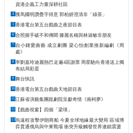
資港企義工力量深耕社區
4
獲馬國明讚疊字得意 郭柏妍澄清非「綠茶」
5
香港電台第五台戲曲之夜節目表
6
合照握手破不和傳聞 滕麗名稱與林淑敏非朋友
7
自小鍾愛曲藝 成立劇團 梁心怡創業推新編劇《周
處》
8
率劉嘉玲迪麗熱巴走遍4區謝票 周星馳向香港送上獨
有結局彩蛋
9
舞台快訊
10
香港電台第五台戲曲天地節目表
11
江蘇省演藝集團崑劇院呈獻奇情《南柯夢》
12
【戲曲視窗】四個「梁瑛」
13
烏遠程攻擊伊朗商船 今夏全球地緣最大變局 區域博
弈貫通俄烏與中東戰場 衝突升級觸發世界連鎖震盪