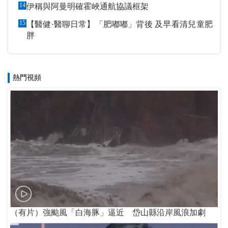
14
伊稱與阿曼明確霍峽通航協議框架
15
【醫健·醫聊日常】「肥嘟嘟」背後 及早看清兒童肥
胖
熱門視頻
（有片）強颱風「白海豚」逼近 岱山縣沿岸風浪加劇