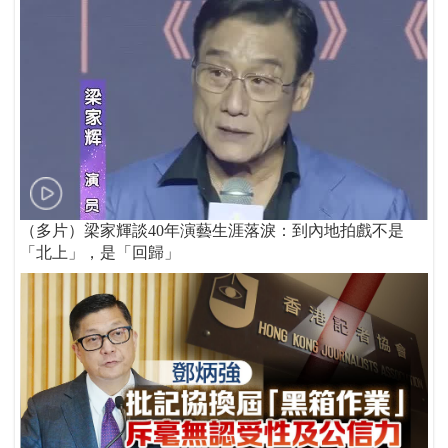
（多片）梁家輝談40年演藝生涯落淚：到內地拍戲不是
「北上」，是「回歸」