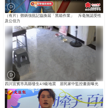
（有片）鄧炳強批記協換屆「黑箱作業」 斥毫無認受性
及公信力
四川宜賓市高縣發生4.9級地震 居民家中監控畫面曝光