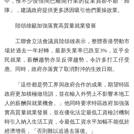
中，惟不少疫情間已離開行業的從業員卻不願「歸
隊」，建議政府提供更多誘因吸引他們重操故業。
陸頌雄籲加強落實高質量就業發展
工聯會立法會議員陸頌雄表示，整體香港勞動市
場於過去一年好轉，最新失業率已跌至3%，近乎全
民就業，薪酬趨勢亦呈反彈趨勢，令許多打工仔受
惠。同時，政府亦落實了取消對沖的生效日期。
「這些都是勞工界與政府合作的成果，期望特區
政府更加積極做培訓，並在輸入外勞上不影響本地工
人的薪酬與就業機會。」他同時要求特區政府加強落
實高質量就業發展，並在優化法定最低工資檢討機制
時引入納入生活工資，令最低工資水平加幅不能低於
經濟增長，「否則難以追過去落後。」