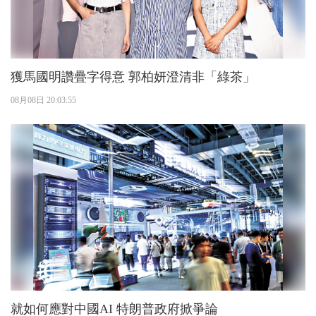
獲馬國明讚疊字得意 郭柏妍澄清非「綠茶」
08月08日 20:03:55
就如何應對中國AI 特朗普政府掀爭論