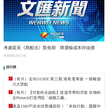
考慮延長《商船法》豁免期 降運輸成本抑油價
08月06日 20:17:41
排行榜
1
（有片）去街GUIDE 第三期 港島電車遊 一路暢遊
六大景點
2
（有片）【河套科企啟航】從溫哥華到河套 生物科
企Pinnacle打造灣區「細胞工廠」
3
惠及1500戶深水埗舊樓居民！「米粒行動」匯聚中