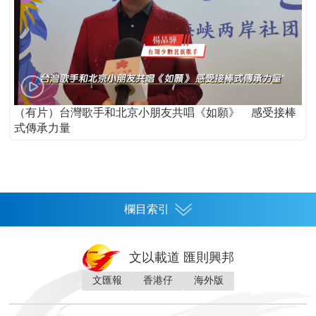
（有片）台灣歌手和北京小朋友共唱《如願》 感受接棒
式傳承力量
欄目索引
首頁
文以載道 匯則興邦
香港
文匯報
香港仔
海外版
神州
灣區生活
灣區企業
灣區文化
灣區旅遊
灣區人
灣區人才
灣區政策
灣區服務易