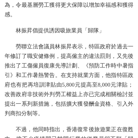
為，令最基層勞工獲得更大保障以增加幸福感和獲得
感。
林振昇倡提供誘因吸旅業員「歸隊」
勞聯立法會議員林振昇表示，特區政府於過去一
年修訂了職安健條例，提高僱主的違法罰則，又先後
推出了工傷僱員復康先導計劃、《預防工作時中暑指
引》和工作暑熱警告。在支持就業方面，他指特區政
府也有把再培訓津貼由5,800元提高至8,000元津貼；
改善政府非技術外判勞工權益上亦已完成相關檢討並
提出一系列新措施，包括擴大獲發酬金資格、引入外
判商扣分制等。
不過，他同時指出，香港復常後旅遊業正在復甦