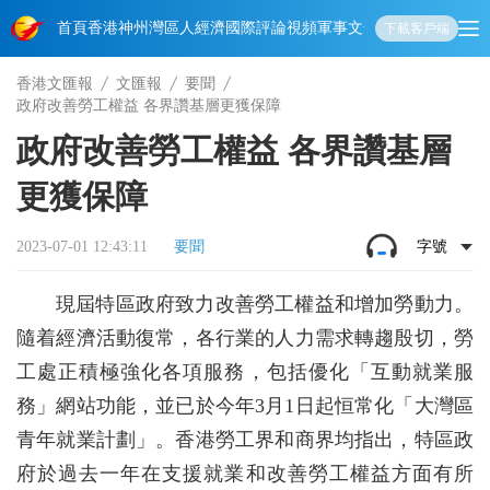
首頁
香港
神州
灣區人
經濟
國際
評論
視頻
軍事
文化
娛樂
生活
教育
體
下載客戶端
香港文匯報
文匯報
要聞
政府改善勞工權益 各界讚基層更獲保障
政府改善勞工權益 各界讚基層
更獲保障
2023-07-01 12:43:11
要聞
字號
現屆特區政府致力改善勞工權益和增加勞動力。
隨着經濟活動復常，各行業的人力需求轉趨殷切，勞
工處正積極強化各項服務，包括優化「互動就業服
務」網站功能，並已於今年3月1日起恒常化「大灣區
青年就業計劃」。香港勞工界和商界均指出，特區政
府於過去一年在支援就業和改善勞工權益方面有所