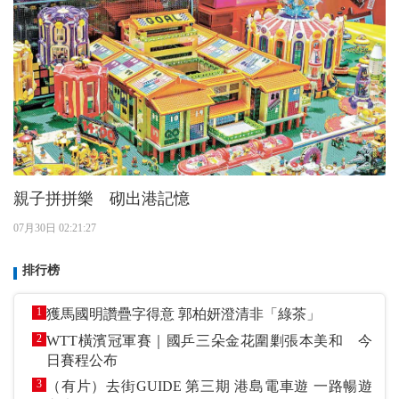
親子拼拼樂 砌出港記憶
07月30日 02:21:27
排行榜
1
獲馬國明讚疊字得意 郭柏妍澄清非「綠茶」
2
WTT橫濱冠軍賽｜國乒三朵金花圍剿張本美和 今
日賽程公布
3
（有片）去街GUIDE 第三期 港島電車遊 一路暢遊