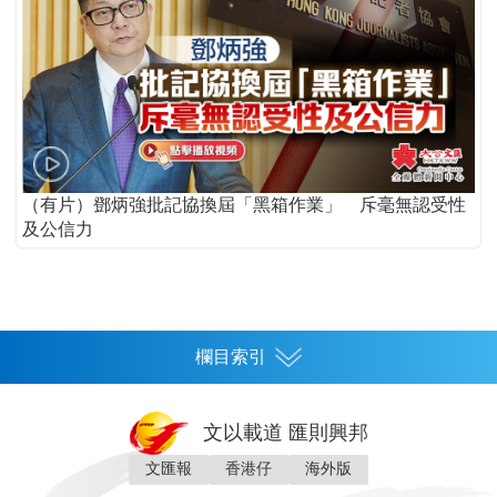
（有片）鄧炳強批記協換屆「黑箱作業」 斥毫無認受性
及公信力
欄目索引
首頁
文以載道 匯則興邦
香港
文匯報
香港仔
海外版
神州
灣區生活
灣區企業
灣區文化
灣區旅遊