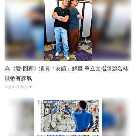
為《愛·回家》演員「友誼」解畫 單立文指滕麗名林
淑敏有脾氣
08月05日 20:02:31