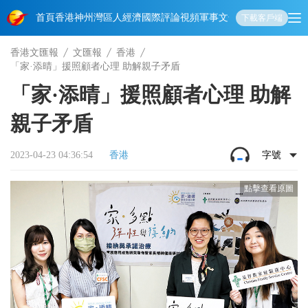
首頁
香港
神州
灣區人
經濟
國際
評論
視頻
軍事
文化
娛樂
生活
教育
體
下載客戶端
香港文匯報
文匯報
香港
「家·添晴」援照顧者心理 助解親子矛盾
「家·添晴」援照顧者心理 助解
親子矛盾
2023-04-23 04:36:54
香港
字號