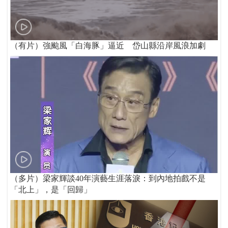
（有片）強颱風「白海豚」逼近 岱山縣沿岸風浪加劇
（多片）梁家輝談40年演藝生涯落淚：到內地拍戲不是
「北上」，是「回歸」