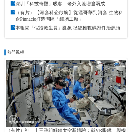
13
深圳「科技奇觀」吸客 老外入境增逾兩成
14
（有片）【河套科企啟航】從溫哥華到河套 生物科
企Pinnacle打造灣區「細胞工廠」
15
本報揭「假證救生員」亂象 拯總推數碼證件治源頭
熱門視頻
（有片）神二十三乘組解鎖太空新體驗：戴VR眼鏡 與機