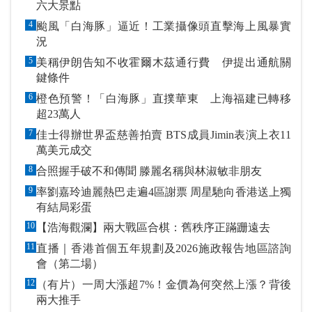
六大景點
4
颱風「白海豚」逼近！工業攝像頭直擊海上風暴實
況
5
美稱伊朗告知不收霍爾木茲通行費 伊提出通航關
鍵條件
6
橙色預警！「白海豚」直撲華東 上海福建已轉移
超23萬人
7
佳士得辦世界盃慈善拍賣 BTS成員Jimin表演上衣11
萬美元成交
8
合照握手破不和傳聞 滕麗名稱與林淑敏非朋友
9
率劉嘉玲迪麗熱巴走遍4區謝票 周星馳向香港送上獨
有結局彩蛋
10
【浩海觀瀾】兩大戰區合棋：舊秩序正蹣跚遠去
11
直播｜香港首個五年規劃及2026施政報告地區諮詢
會（第二場）
12
（有片）一周大漲超7%！金價為何突然上漲？背後
兩大推手