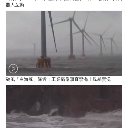
器人互動
颱風「白海豚」逼近！工業攝像頭直擊海上風暴實況