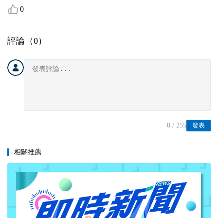
0
評論（
0
）
0
/ 255
發表
相關推薦