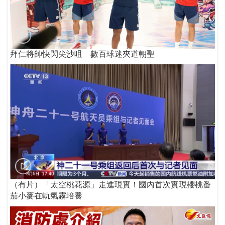
拜仁將帥快閃尖沙咀 數百球迷夾道朝聖
（有片）「太空桃花源」走進現實！國內首次實現櫻桃番
茄小麥在軌氣霧培養