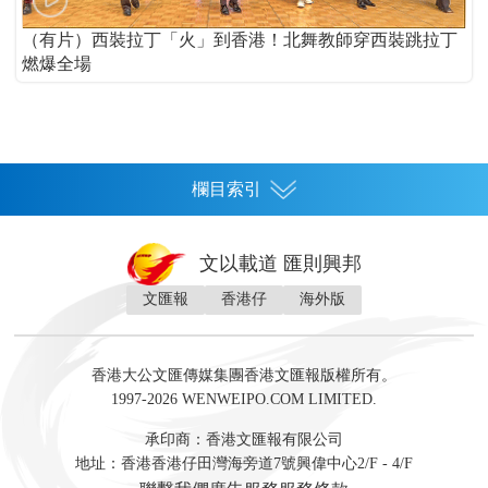
（有片）西裝拉丁「火」到香港！北舞教師穿西裝跳拉丁
燃爆全場
欄目索引
首頁
文以載道 匯則興邦
香港
文匯報
香港仔
海外版
神州
灣區生活
灣區企業
灣區文化
灣區旅遊
灣區人
灣區人才
灣區政策
灣區服務易
經濟
財經
地產
投資
財評
數字經濟
經湋論
香港大公文匯傳媒集團香港文匯報版權所有。
國際
1997-2026 WENWEIPO.COM LIMITED.
評論
社評
評論
快評
來論
視頻
新聞
訪談
直播
經湋論
承印商：香港文匯報有限公司
軍事
地址：香港香港仔田灣海旁道7號興偉中心2/F - 4/F
文化
文博
藝術
文學