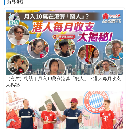
熱門視頻
（有片）街訪｜月入10萬在港算「窮人」？港人每月收支
大揭秘！