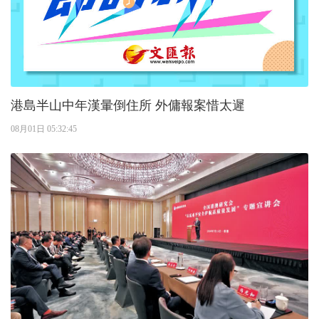
港島半山中年漢暈倒住所 外傭報案惜太遲
08月01日 05:32:45