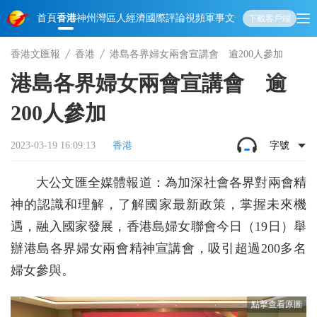
首頁
香港
神州
灣區人
經濟
國際
評論
視頻
軍事
文化
娛樂
生活
教育
體
下載客戶端
香港文匯報
香港
港島各界婦女兩會宣講會 逾200人參加
港島各界婦女兩會宣講會 逾
200人參加
2023-03-19 16:09:13
香港
字號
大公文匯全媒體報道：為加深社會各界對兩會精
神的認識和理解，了解國家最新政策，掌握未來機
遇，融入國家發展，香港島婦女聯會今日（19日）舉
辦港島各界婦女兩會精神宣講會，吸引超過200多名
婦女參與。