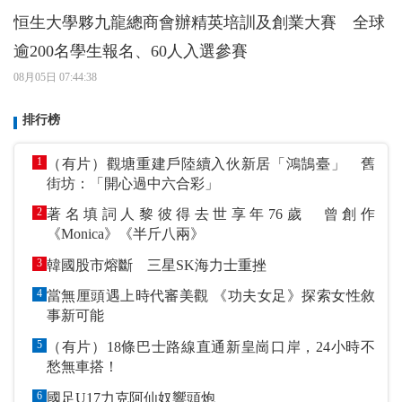
恒生大學夥九龍總商會辦精英培訓及創業大賽 全球
逾200名學生報名、60人入選參賽
08月05日 07:44:38
排行榜
1
（有片）觀塘重建戶陸續入伙新居「鴻鵠臺」 舊
街坊：「開心過中六合彩」
2
著名填詞人黎彼得去世享年76歲 曾創作
《Monica》《半斤八兩》
3
韓國股市熔斷 三星SK海力士重挫
4
當無厘頭遇上時代審美觀 《功夫女足》探索女性敘
事新可能
5
（有片）18條巴士路線直通新皇崗口岸，24小時不
愁無車搭！
6
國足U17力克阿仙奴響頭炮