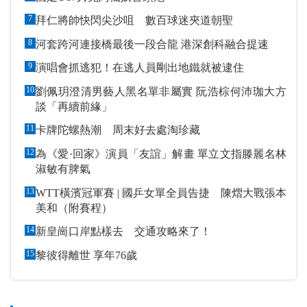
7
拜仁將帥快閃尖沙咀 數百球迷夾道朝聖
8
河套跨河連接橋最後一段合龍 港深創科融合提速
9
演唱會抓逃犯！在逃人員剛出地鐵就被逮住
10
劉佩玥澄清男藝人黑名單非屬實 阮浩棕何沛珈大方
談「再續前緣」
11
卡牌陀螺熱潮 周末好去處淘珍藏
12
為《愛·回家》演員「友誼」解畫 單立文指滕麗名林
淑敏有脾氣
13
WTT橫濱冠軍賽 | 國乒女單全員告捷 陳熠大戰張本
美和（附賽程）
14
新皇崗口岸點樣去 交通攻略來了！
15
黎彼得離世 享年76歲