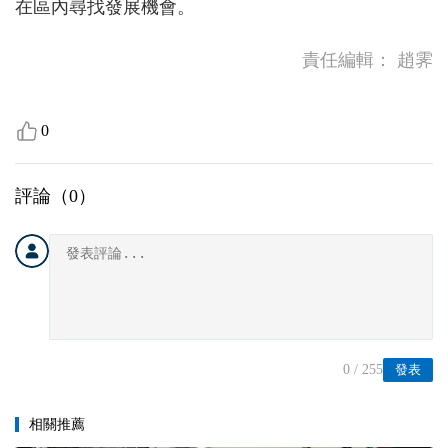
在區內尋找發展機會。
責任編輯：
趙霁
0
評論（
0
）
0
/ 255
發表
相關推薦