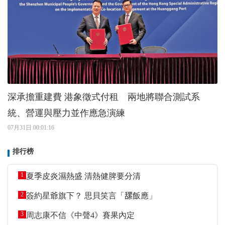
深承擔重建費 港象徵式付租 兩地將聯合測試系
統、營運與壓力並作應急演練
07月31日 00:01:16
排行榜
1
夏季皮炎濕熱盛 清熱健脾要分清
2
簽約星爺旗下？ 思貝笑言「𦧲飯應」
3
周志康不信《中聲4》賽果內定