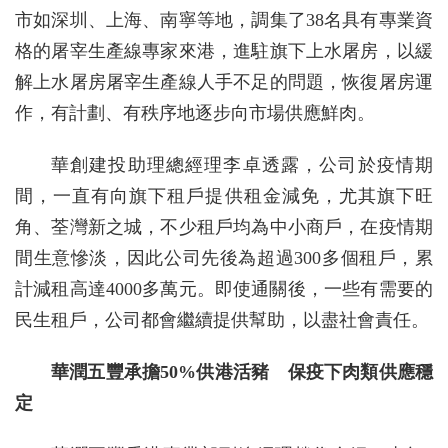
市如深圳、上海、南寧等地，調集了38名具有專業資
格的屠宰生產線專家來港，進駐旗下上水屠房，以緩
解上水屠房屠宰生產線人手不足的問題，恢復屠房運
作，有計劃、有秩序地逐步向市場供應鮮肉。
華創建投助理總經理李卓透露，公司於疫情期
間，一直有向旗下租戶提供租金減免，尤其旗下旺
角、荃灣新之城，不少租戶均為中小商戶，在疫情期
間生意慘淡，因此公司先後為超過300多個租戶，累
計減租高達4000多萬元。即使通關後，一些有需要的
民生租戶，公司都會繼續提供幫助，以盡社會責任。
華潤五豐承擔50%供港活豬 保疫下肉類供應穩
定