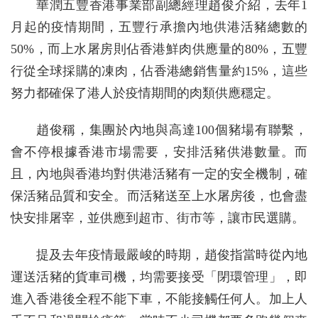
華潤五豐香港事業部副總經理趙俊介紹，去年1
月起的疫情期間，五豐行承擔內地供港活豬總數的
50%，而上水屠房則佔香港鮮肉供應量的80%，五豐
行從全球採購的凍肉，佔香港總銷售量約15%，這些
努力都確保了港人於疫情期間的肉類供應穩定。
趙俊稱，集團於內地與高達100個豬場有聯繫，
會不停根據香港市場需要，安排活豬供港數量。而
且，內地與香港均對供港活豬有一定的安全機制，確
保活豬品質和安全。而活豬送至上水屠房後，也會盡
快安排屠宰，並供應到超市、街市等，讓市民選購。
提及去年疫情最嚴峻的時期，趙俊指當時從內地
運送活豬的貨車司機，均需要接受「閉環管理」，即
進入香港後全程不能下車，不能接觸任何人。加上人