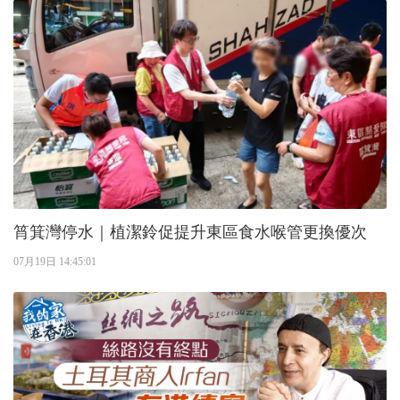
筲箕灣停水｜植潔鈴促提升東區食水喉管更換優次
07月19日 14:45:01