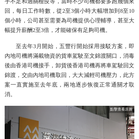
手不足和過關檢疫等，當時不少司機都要多跑幾個來
回，每日工作時數，從2至3個小時大幅增加到8至10
個小時，公司甚至需要為司機提供心理輔導，甚至大
幅提升薪酬2至3倍，才能確保有足夠司機。
至去年3月開始，五豐行開始採用接駁方案，即
內地司機將滿載物資的貨車駕駛至文錦渡關口，消毒
後由香港司機接手，卸貨後香港司機再將車駕駛回文
錦渡，交由內地司機取回，大大減輕司機壓力，此方
案一直實施至去年底，兩地逐步恢復正常通關才取
消。