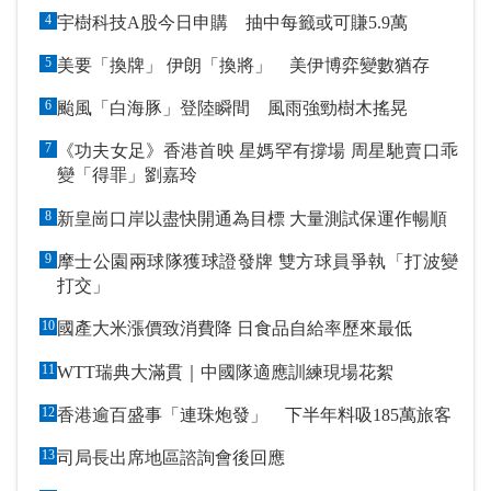
4
宇樹科技A股今日申購 抽中每籤或可賺5.9萬
5
美要「換牌」 伊朗「換將」 美伊博弈變數猶存
6
颱風「白海豚」登陸瞬間 風雨強勁樹木搖晃
7
《功夫女足》香港首映 星媽罕有撐場 周星馳賣口乖
變「得罪」劉嘉玲
8
新皇崗口岸以盡快開通為目標 大量測試保運作暢順
9
摩士公園兩球隊獲球證發牌 雙方球員爭執「打波變
打交」
10
國產大米漲價致消費降 日食品自給率歷來最低
11
WTT瑞典大滿貫｜中國隊適應訓練現場花絮
12
香港逾百盛事「連珠炮發」 下半年料吸185萬旅客
13
司局長出席地區諮詢會後回應