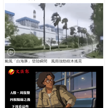
颱風「白海豚」登陸瞬間 風雨強勁樹木搖晃