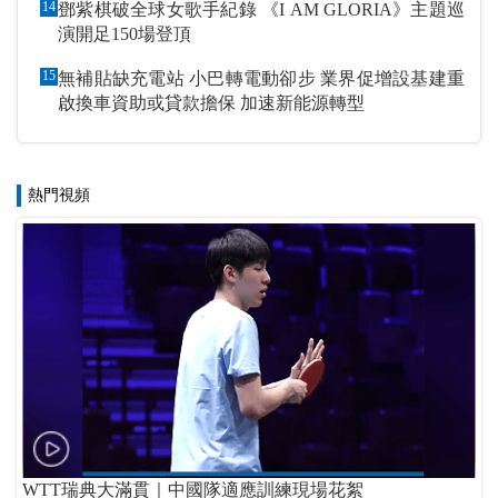
14
鄧紫棋破全球女歌手紀錄 《I AM GLORIA》主題巡
演開足150場登頂
15
無補貼缺充電站 小巴轉電動卻步 業界促增設基建重
啟換車資助或貸款擔保 加速新能源轉型
熱門視頻
WTT瑞典大滿貫｜中國隊適應訓練現場花絮