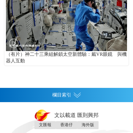
（有片）神二十三乘組解鎖太空新體驗：戴VR眼鏡 與機
器人互動
欄目索引
首頁
文以載道 匯則興邦
香港
文匯報
香港仔
海外版
神州
灣區生活
灣區企業
灣區文化
灣區旅遊