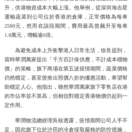
升，供港物資成本大幅上漲。他舉例，從深圳海吉星
運輸蔬菜到公司位於香港的倉庫，正常價格為每車
2500元，然而在該段期間，費用最高曾飆升至每車
1.8萬元，增幅逾6倍。
為避免成本上升衝擊港人日常生活，徐良提到，
當時華潤萬家提出「千方百計保供應，不計成本穩物
價」的策略，旗下商場在第五波疫情期間，蔬菜價格
仍然穩定，甚至曾推出照價八折的優惠活動，希望幫
助穩定人心。他指出，雖然華潤萬家旗下零售店在港
的市佔率並不算高，但相信對穩定香港物價仍起到一
定作用。
華潤物流總經理吳桉透露，疫情期間公司人手不
足，因此旗下位於沙田的冷倉採取嚴格的防控措施，