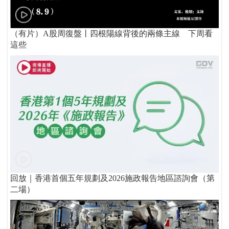
（有片）A股周復盤丨四根陽線背後的兩條主線 下周看
這些
回放｜香港首個五年規劃及2026施政報告地區諮詢會（第
二場）