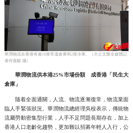
華潤物流在香港有逾10座常溫倉庫和2座冷庫。（大公文匯全媒體記
者何嘉駿 攝）
華潤物流供本港25%市場份額 成香港「民生大
倉庫」
隨着全面通關，人流、物流逐漸復常，物流業面
臨人手緊張狀況。華潤物流總經理吳桉表示，傳統物
流屬勞動密集型行業，人手不足問題長期存在，加上
香港人口老齡化趨勢，更加難以招募年輕人入行，公