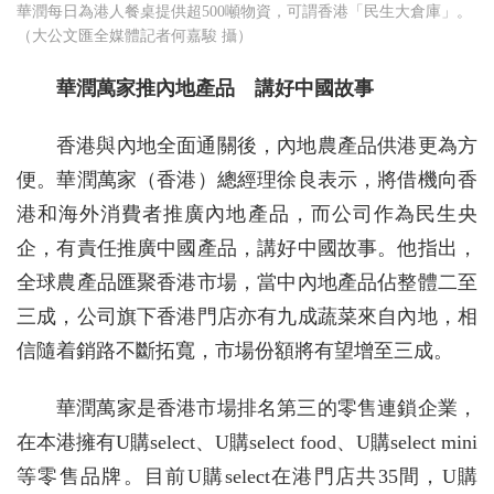
華潤每日為港人餐桌提供超500噸物資，可謂香港「民生大倉庫」。
（大公文匯全媒體記者何嘉駿 攝）
華潤萬家推內地產品 講好中國故事
香港與內地全面通關後，內地農產品供港更為方
便。華潤萬家（香港）總經理徐良表示，將借機向香
港和海外消費者推廣內地產品，而公司作為民生央
企，有責任推廣中國產品，講好中國故事。他指出，
全球農產品匯聚香港市場，當中內地產品佔整體二至
三成，公司旗下香港門店亦有九成蔬菜來自內地，相
信隨着銷路不斷拓寬，市場份額將有望增至三成。
華潤萬家是香港市場排名第三的零售連鎖企業，
在本港擁有U購select、U購select food、U購select mini
等零售品牌。目前U購select在港門店共35間，U購