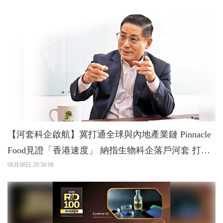
【河套科企啟航】冀打通全球與內地產業鏈 Pinnacle
Food見證「香港速度」 納指生物科企落戶河套 打造
灣區「細胞工廠」
08月08日 20:50:08