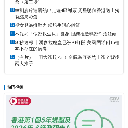
會（第二場）
11
率劉嘉玲迪麗熱巴走遍4區謝票 周星馳向香港送上獨
有結局彩蛋
12
視女兒為推動力 鍾培生歸心似箭
13
本報揭「假證救生員」亂象 拯總推數碼證件治源頭
14
60秒速報 │ 潘多拉魔盒已被AI打開 美國團隊創16種
本不存在的病毒
15
（有片）一周大漲超7%！金價為何突然上漲？背後
兩大推手
熱門視頻