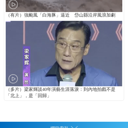
（有片）強颱風「白海豚」逼近 岱山縣沿岸風浪加劇
（多片）梁家輝談40年演藝生涯落淚：到內地拍戲不是
「北上」，是「回歸」