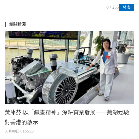
0
/ 255
發表
相關推薦
黃冰芬:以「鐵畫精神」深耕實業發展——蕪湖經驗
對香港的啟示
08月09日 01:55:20