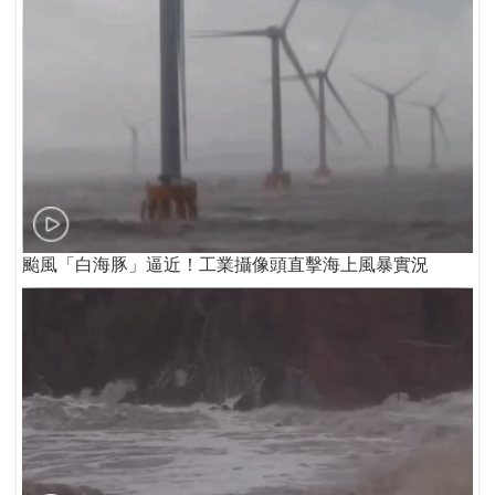
颱風「白海豚」逼近！工業攝像頭直擊海上風暴實況