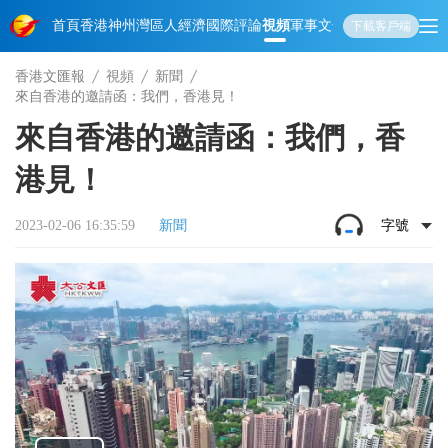
首頁
香港
神州
灣區人
經濟
國際
評論
視頻
軍事
文化
娛樂
生活
教育
體
下載客戶端
香港文匯報
視頻
新聞
來自香港的邀請函：我們，香港見！
來自香港的邀請函：我們，香
港見！
2023-02-06 16:35:59
新聞
字號