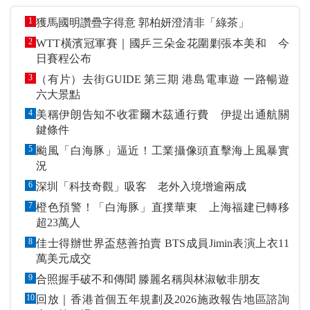
1
獲馬國明讚疊字得意 郭柏妍澄清非「綠茶」
2
WTT橫濱冠軍賽｜國乒三朵金花圍剿張本美和 今
日賽程公布
3
（有片）去街GUIDE 第三期 港島電車遊 一路暢遊
六大景點
4
美稱伊朗告知不收霍爾木茲通行費 伊提出通航關
鍵條件
5
颱風「白海豚」逼近！工業攝像頭直擊海上風暴實
況
6
深圳「科技奇觀」吸客 老外入境增逾兩成
7
橙色預警！「白海豚」直撲華東 上海福建已轉移
超23萬人
8
佳士得辦世界盃慈善拍賣 BTS成員Jimin表演上衣11
萬美元成交
9
合照握手破不和傳聞 滕麗名稱與林淑敏非朋友
10
回放｜香港首個五年規劃及2026施政報告地區諮詢