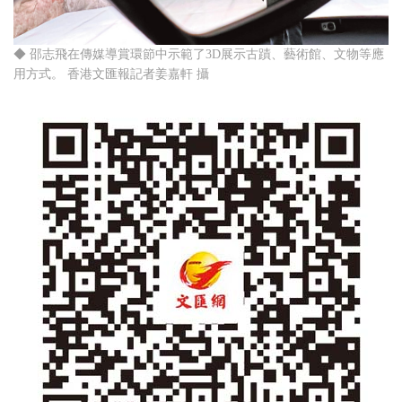
◆ 邵志飛在傳媒導賞環節中示範了3D展示古蹟、藝術館、文物等應
用方式。 香港文匯報記者姜嘉軒 攝