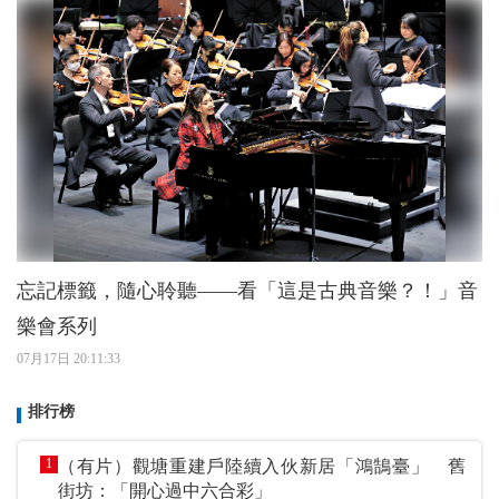
忘記標籤，隨心聆聽——看「這是古典音樂？！」音
樂會系列
07月17日 20:11:33
排行榜
1
（有片）觀塘重建戶陸續入伙新居「鴻鵠臺」 舊
街坊：「開心過中六合彩」