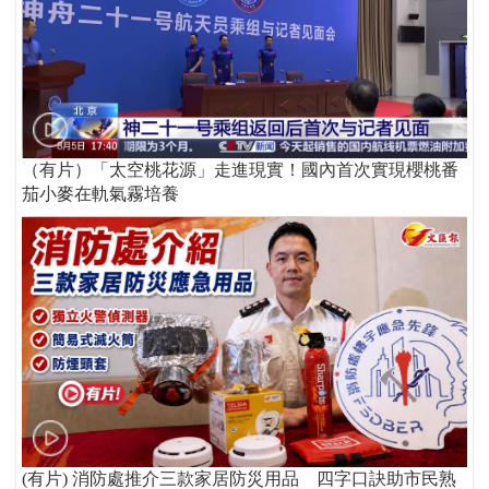
（有片）「太空桃花源」走進現實！國內首次實現櫻桃番
茄小麥在軌氣霧培養
(有片) 消防處推介三款家居防災用品 四字口訣助市民熟