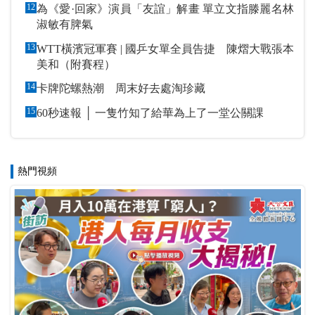
12
為《愛·回家》演員「友誼」解畫 單立文指滕麗名林
淑敏有脾氣
13
WTT橫濱冠軍賽 | 國乒女單全員告捷 陳熠大戰張本
美和（附賽程）
14
卡牌陀螺熱潮 周末好去處淘珍藏
15
60秒速報 │ 一隻竹知了給華為上了一堂公關課
熱門視頻