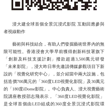
浸大建全球首個全景沉浸式影院 互動回應參與
者視線動作
藝術與科技結合，有助人們發掘藝術世界內的無
限可能性。香港浸會大學早前獲得創新科技署旗下
「創新及科技支援計劃」撥款超過3,500萬元研發
「未來影院」，浸大昨日率先邀請傳媒參觀項目下新
設的「視覺化研究中心」，並介紹當中兩大設施，包
括造價700萬元的「360度LED視覺化影院」及30萬元
的「180度iDome影院」。中心負責人、浸大視覺藝術
院講座教授邵志飛表示，「360度LED視覺化影院」
是全球首個由LED組成的360度全景沉浸式影院環