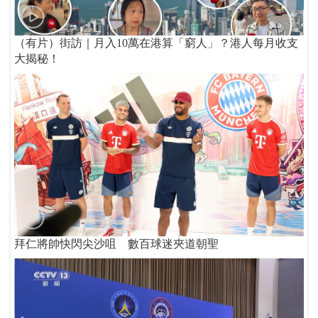
（有片）街訪｜月入10萬在港算「窮人」？港人每月收支
大揭秘！
拜仁將帥快閃尖沙咀 數百球迷夾道朝聖