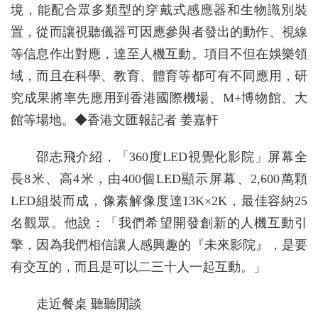
境，能配合眾多類型的穿戴式感應器和生物識別裝
置，從而讓視聽儀器可因應參與者發出的動作、視線
等信息作出對應，達至人機互動。項目不但在娛樂領
域，而且在科學、教育、體育等都可有不同應用，研
究成果將率先應用到香港國際機場、M+博物館、大
館等場地。◆香港文匯報記者 姜嘉軒
邵志飛介紹，「360度LED視覺化影院」屏幕全
長8米、高4米，由400個LED顯示屏幕、2,600萬顆
LED組裝而成，像素解像度達13K×2K，最佳容納25
名觀眾。他說：「我們希望開發創新的人機互動引
擎，因為我們相信讓人感興趣的『未來影院』，是要
有交互的，而且是可以二三十人一起互動。」
走近餐桌 聽聽閒談