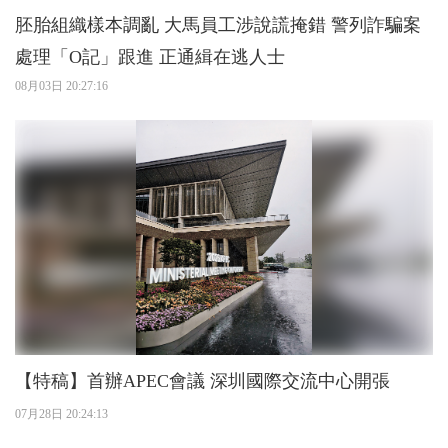
胚胎組織樣本調亂 大馬員工涉說謊掩錯 警列詐騙案
處理「O記」跟進 正通緝在逃人士
08月03日 20:27:16
【特稿】首辦APEC會議 深圳國際交流中心開張
07月28日 20:24:13