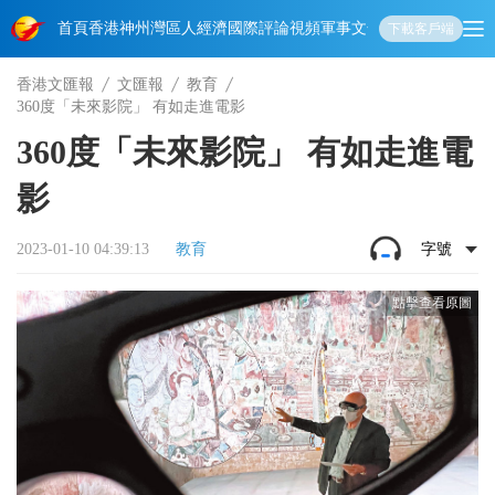
首頁
香港
神州
灣區人
經濟
國際
評論
視頻
軍事
文化
娛樂
生活
教育
體
下載客戶端
香港文匯報
文匯報
教育
360度「未來影院」 有如走進電影
360度「未來影院」 有如走進電
影
2023-01-10 04:39:13
教育
字號