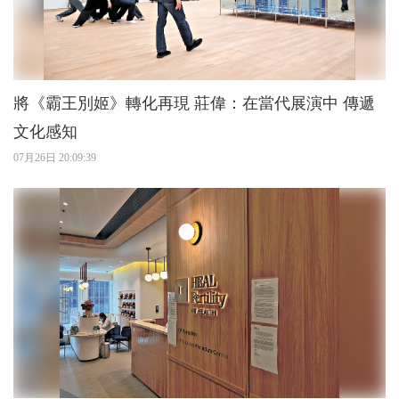
將《霸王別姬》轉化再現 莊偉：在當代展演中 傳遞
文化感知
07月26日 20:09:39