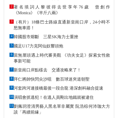
2
著名填詞人黎彼得去世享年76歲 曾創作
《Monica》《半斤八兩》
3
（有片）18條巴士路線直通新皇崗口岸，24小時不
愁無車搭！
4
韓國股市熔斷 三星SK海力士重挫
5
國足U17力克阿仙奴響頭炮
6
當無厘頭遇上時代審美觀 《功夫女足》探索女性敘
事新可能
7
新皇崗口岸點樣去 交通攻略來了！
8
拜仁將帥快閃尖沙咀 數百球迷夾道朝聖
9
河套跨河連接橋最後一段合龍 港深創科融合提速
10
演唱會抓逃犯！在逃人員剛出地鐵就被逮住
11
劉佩玥澄清男藝人黑名單非屬實 阮浩棕何沛珈大方
談「再續前緣」