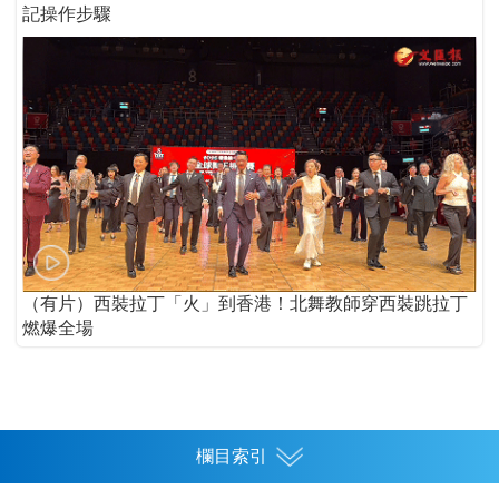
記操作步驟
（有片）西裝拉丁「火」到香港！北舞教師穿西裝跳拉丁
燃爆全場
欄目索引