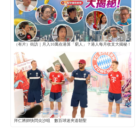
（有片）街訪｜月入10萬在港算「窮人」？港人每月收支大揭秘！
拜仁將帥快閃尖沙咀 數百球迷夾道朝聖