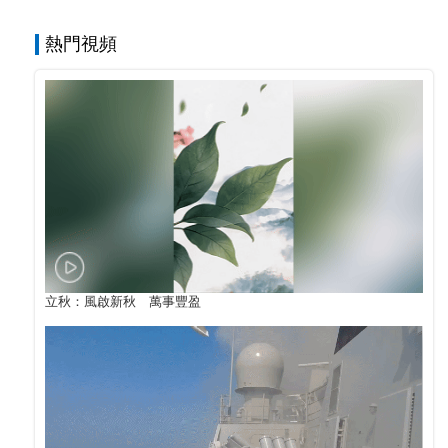
熱門視頻
立秋：風啟新秋 萬事豐盈