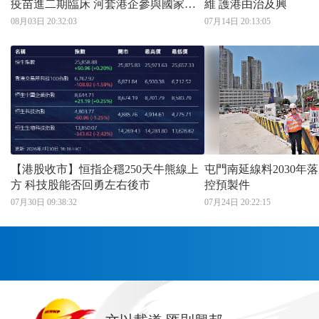
疫苗進二期臨床 河套港企參與國家科
維 護港由治及興
技重大專項 成果與歐美頂尖藥企並行
08月03日 20:32:03
07月14日 20:13:05
領跑
【港股收市】恒指企穩250天牛熊線上
屯門南延線料2030年落成 智能
方 科技股能否回勇左右後市
控預製件
07月30日 09:38:32
07月24日 20:22:15
首頁