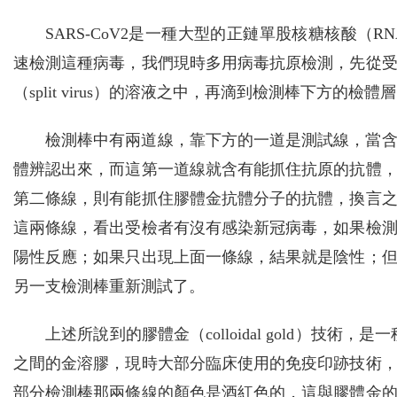
SARS-CoV2是一種大型的正鏈單股核糖核酸（R
速檢測這種病毒，我們現時多用病毒抗原檢測，先從
（split virus）的溶液之中，再滴到檢測棒下方
檢測棒中有兩道線，靠下方的一道是測試線，當
體辨認出來，而這第一道線就含有能抓住抗原的抗體
第二條線，則有能抓住膠體金抗體分子的抗體，換言
這兩條線，看出受檢者有沒有感染新冠病毒，如果檢
陽性反應；如果只出現上面一條線，結果就是陰性；
另一支檢測棒重新測試了。
上述所說到的膠體金（colloidal gold）技術
之間的金溶膠，現時大部分臨床使用的免疫印跡技術
部分檢測棒那兩條線的顏色是酒紅色的，這與膠體金