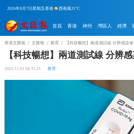
2026年8月7日
星期五
香港
西南風
31°C
首頁
香港
神州
灣區人
經濟
香港文匯報
文匯報
教育
【科技暢想】兩道測試線 分辨感染者
【科技暢想】兩道測試線 分辨感
2022-12-01 04:35:23
教育