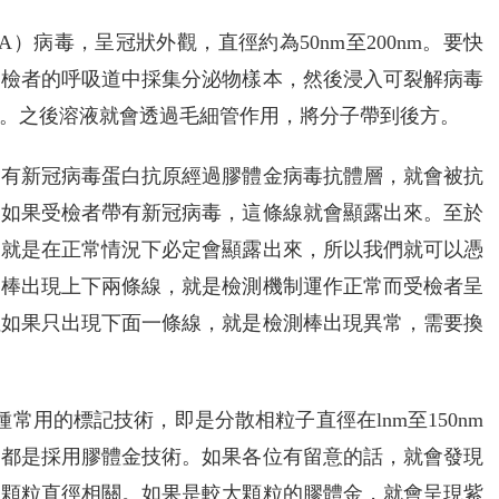
NA）病毒，呈冠狀外觀，直徑約為50nm至200nm。要快
受檢者的呼吸道中採集分泌物樣本，然後浸入可裂解病毒
的檢體層。之後溶液就會透過毛細管作用，將分子帶到後方。
含有新冠病毒蛋白抗原經過膠體金病毒抗體層，就會被抗
，如果受檢者帶有新冠病毒，這條線就會顯露出來。至於
之就是在正常情況下必定會顯露出來，所以我們就可以憑
測棒出現上下兩條線，就是檢測機制運作正常而受檢者呈
但如果只出現下面一條線，就是檢測棒出現異常，需要換
，是一種常用的標記技術，即是分散相粒子直徑在lnm至150nm
，都是採用膠體金技術。如果各位有留意的話，就會發現
的顆粒直徑相關。如果是較大顆粒的膠體金，就會呈現紫