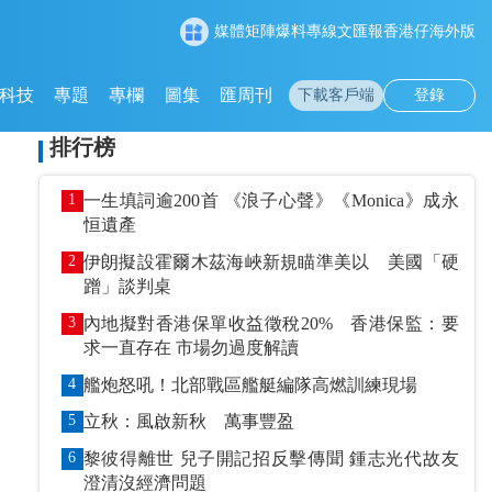
媒體矩陣
爆料專線
文匯報
香港仔
海外版
科技
專題
專欄
圖集
匯周刊
下載客戶端
登錄
排行榜
1
一生填詞逾200首 《浪子心聲》《Monica》成永
恒遺產
2
伊朗擬設霍爾木茲海峽新規瞄準美以 美國「硬
蹭」談判桌
3
內地擬對香港保單收益徵稅20% 香港保監：要
求一直存在 市場勿過度解讀
4
艦炮怒吼！北部戰區艦艇編隊高燃訓練現場
5
立秋：風啟新秋 萬事豐盈
6
黎彼得離世 兒子開記招反擊傳聞 鍾志光代故友
澄清沒經濟問題