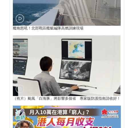
艦炮怒吼！北部戰區艦艇編隊高燃訓練現場
（有片）颱風「白海豚」將影響多個省 專家版防護指南請收好！