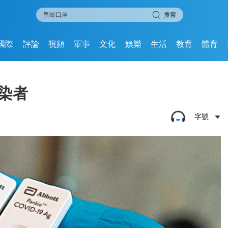
搜索
國際
評論
視頻
軍事
文化
娛樂
生活
教育
體育
染者
字號