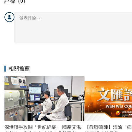
評論（
0
）
相關推薦
深港聯手攻關「世紀絕症」 國產艾滋
【教聯筆陣】清除「病