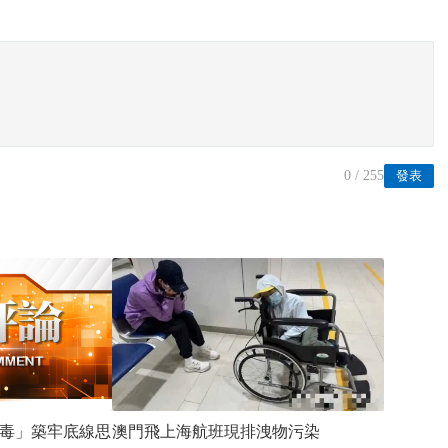
0
/ 255
發表
毒」築牢底線思
澳門飛上海航班現排洩物污染