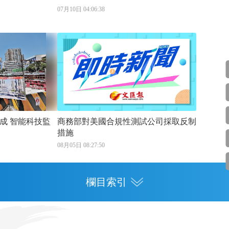
07月10日 04:06:38
科技監
商務部對美國合規性測試公司採取反制
措施
08月05日 08:27:50
欄目索引
專欄