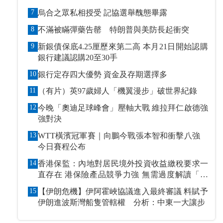
7
烏合之眾私相授受 記協選舉醜態畢露
8
不滿被瞞彈藥告罄 特朗普與美防長起衝突
9
新銀債保底4.25厘歷來第二高 本月21日開始認購
銀行建議認購20至30手
10
銀行定存四大優勢 資金及存期選擇多
11
（有片）英97歲婦人「機翼漫步」破世界紀錄
12
今晚「奧迪足球峰會」壓軸大戰 維拉拜仁啟德強
強對決
13
WTT橫濱冠軍賽｜向鵬今戰張本智和衝擊八強
今日賽程公布
14
香港保監：內地對居民境外投資收益繳稅要求一
直存在 港保險產品競爭力強 無需過度解讀「保
單稅」
15
【伊朗危機】伊阿霍峽協議進入最終審議 料賦予
伊朗進波斯灣船隻管轄權 分析：中東一大讓步