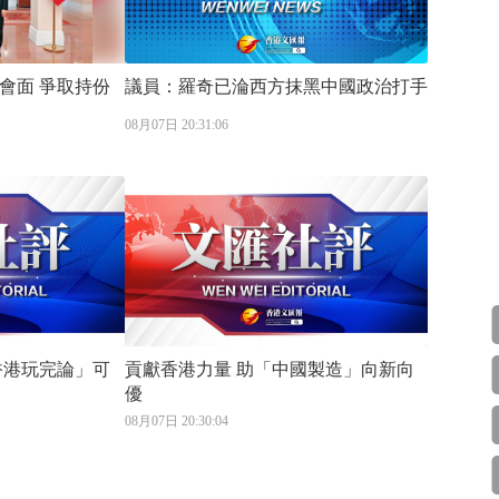
爭取持份
議員：羅奇已淪西方抹黑中國政治打手
08月07日 20:31:06
貢獻香港力量 助「中國製造」向新向
優
08月07日 20:30:04