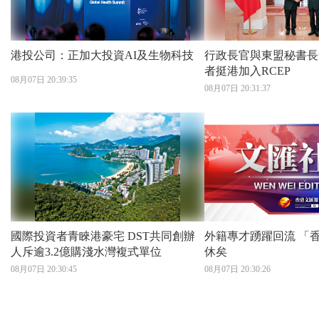
港投公司：正加大投資AI及生物科技
行政長官與東盟秘書長會面 
者挺港加入RCEP
08月07日 20:39:35
08月07日 20:31:37
國際投資者青睞港豪宅 DST共同創辦
外籍專才踴躍回流 「香港玩完論」可
人斥逾3.2億購淺水灣複式單位
休矣
08月07日 20:30:45
08月07日 20:30:26