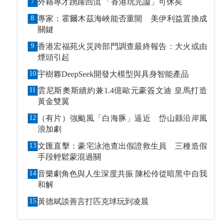
7
外籍專才踴躍回流 「香港玩完論」可休矣
8
專家：霍爾木茲海峽能否重開 美伊利益置換成
關鍵
9
香港宏福苑火災跨部門調查最終報告：大火或由
煙頭引起
10
宇樹夥DeepSeek開發大模型與具身智能產品
11
雲尼斯奧斯續約兼1.4億歐元豪簽文迪 皇馬打造
黃金雙翼
12
（有片）強颱風「白海豚」逼近 岱山縣沿岸風
浪加劇
13
文匯直擊：豪宅泳池查出假證救生員 三種造假
手段輕鬆蒙混過關
14
音樂劇角色與人生深度共振 陳松伶從暗黑中自我
和解
15
黃德斌談善言打匹克球玩到凌晨