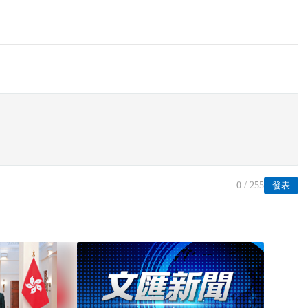
0
/ 255
發表