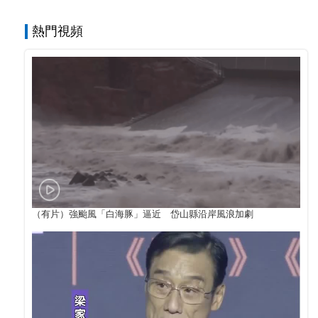
熱門視頻
（有片）強颱風「白海豚」逼近 岱山縣沿岸風浪加劇