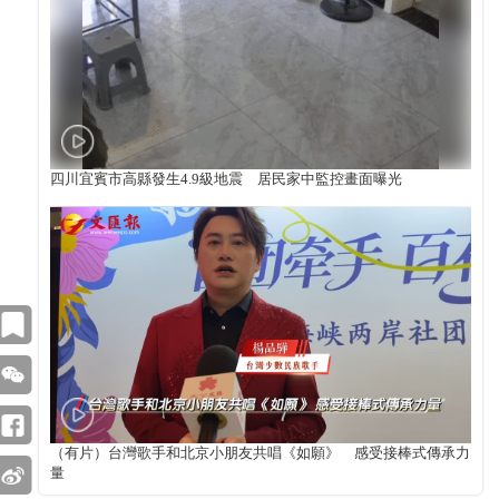
四川宜賓市高縣發生4.9級地震 居民家中監控畫面曝光
（有片）台灣歌手和北京小朋友共唱《如願》 感受接棒式傳承力
量