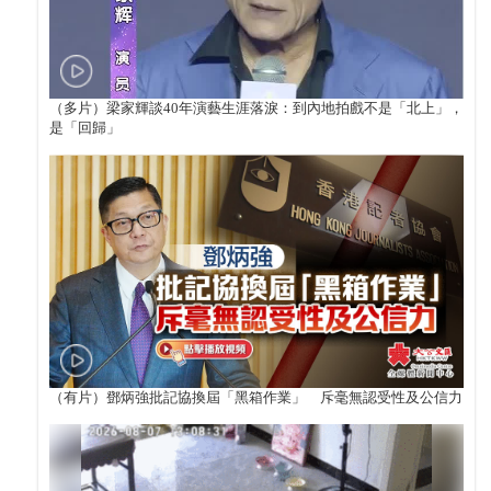
（多片）梁家輝談40年演藝生涯落淚：到內地拍戲不是「北上」，
是「回歸」
（有片）鄧炳強批記協換屆「黑箱作業」 斥毫無認受性及公信力