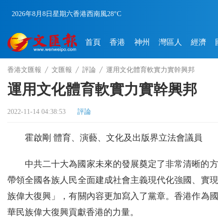
2026年8月8日
星期六
香港
西南風
28°C
首頁
香港
神州
灣區人
經濟
香港文匯報
文匯報
評論
運用文化體育軟實力實幹興邦
運用文化體育軟實力實幹興邦
2022-11-14 04:38:53
評論
霍啟剛 體育、演藝、文化及出版界立法會議員
中共二十大為國家未來的發展奠定了非常清晰的
帶領全國各族人民全面建成社會主義現代化強國、實
族偉大復興」，有關內容更加寫入了黨章。香港作為
華民族偉大復興貢獻香港的力量。