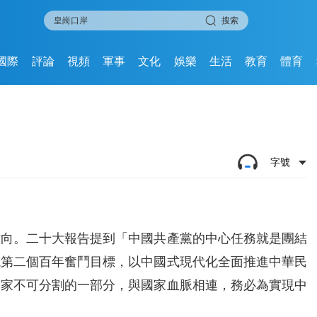
搜索
國際
評論
視頻
軍事
文化
娛樂
生活
教育
體育
字號
方向。二十大報告提到「中國共產黨的中心任務就是團結
現第二個百年奮鬥目標，以中國式現代化全面推進中華民
國家不可分割的一部分，與國家血脈相連，務必為實現中