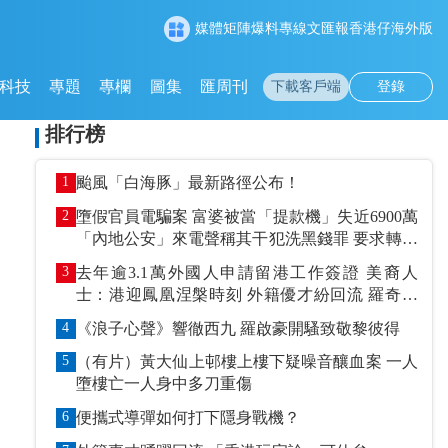
媒體矩陣
爆料專線
文匯報
香港仔
海外版
科技
專題
專欄
圖集
匯周刊
下載客戶端
登錄
排行榜
1
颱風「白海豚」最新路徑公布！
2
墮假官員電騙案 富婆被當「提款機」失近6900萬
「內地公安」來電聲稱其干犯洗黑錢罪 要求轉賬
到指定戶口作「保證金」
3
去年逾3.1萬外國人申請留港工作簽證 美裔人
士：港迎鳳凰涅槃時刻 外籍優才紛回流 羅奇抹
黑論被打臉
4
《浪子心聲》響徹西九 羅啟豪開騷致敬黎彼得
5
（有片）黃大仙上邨樓上樓下疑噪音釀血案 一人
墮樓亡一人身中多刀重傷
6
便攜式導彈如何打下隱身戰機？