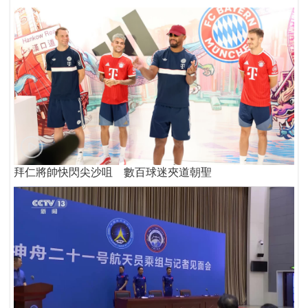
拜仁將帥快閃尖沙咀 數百球迷夾道朝聖