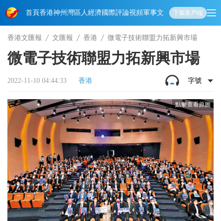
首頁
香港
神州
灣區人
經濟
國際
評論
視頻
軍事
文化
娛樂
生活
教育
體
下載客戶端
香港文匯報
文匯報
香港
微電子技術聯盟力拓新興市場
微電子技術聯盟力拓新興市場
2022-11-10 04:44:33
香港
字號