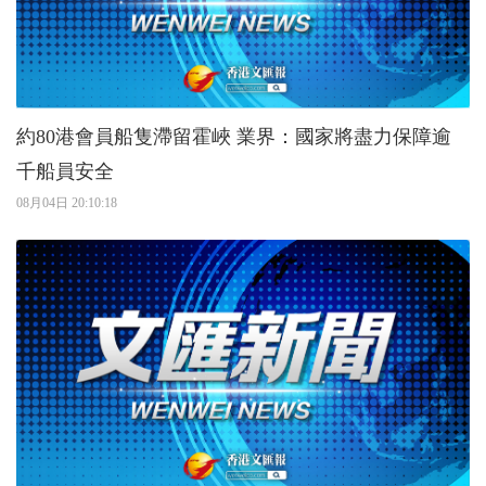
約80港會員船隻滯留霍峽 業界：國家將盡力保障逾
千船員安全
08月04日 20:10:18