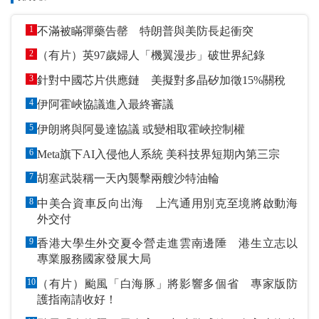
1
不滿被瞞彈藥告罄 特朗普與美防長起衝突
2
（有片）英97歲婦人「機翼漫步」破世界紀錄
3
針對中國芯片供應鏈 美擬對多晶矽加徵15%關稅
4
伊阿霍峽協議進入最終審議
5
伊朗將與阿曼達協議 或變相取霍峽控制權
6
Meta旗下AI入侵他人系統 美科技界短期內第三宗
7
胡塞武裝稱一天內襲擊兩艘沙特油輪
8
中美合資車反向出海 上汽通用別克至境將啟動海
外交付
9
香港大學生外交夏令營走進雲南邊陲 港生立志以
專業服務國家發展大局
10
（有片）颱風「白海豚」將影響多個省 專家版防
護指南請收好！