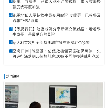
11
颱風「白海豚」已進入48小時警戒線 進入東海後
強度或再度加強
12
跑馬地私人屋苑救生員疑用假證 食環署：已報警及
通報PMSA跟進
13
【學思行記】隨團老師分享新疆交流感悟：看着學
生成長，是最動容的見證
14
意大利首次對全部監測城市發布高溫紅色預警
15
皇崗口岸│陳國基：借鑑啟德體育園確保萬無一失
將進行涵蓋約20個類別逾100個不同規模演練和測試
熱門視頻