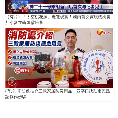
（有片）「太空桃花源」走進現實！國內首次實現櫻桃番
茄小麥在軌氣霧培養
(有片) 消防處推介三款家居防災用品 四字口訣助市民熟
記操作步驟