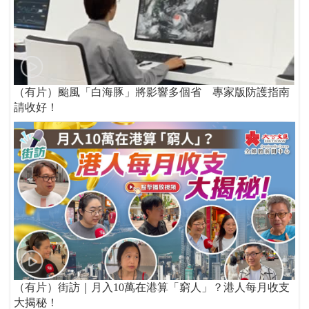
（有片）颱風「白海豚」將影響多個省 專家版防護指南
請收好！
（有片）街訪｜月入10萬在港算「窮人」？港人每月收支
大揭秘！