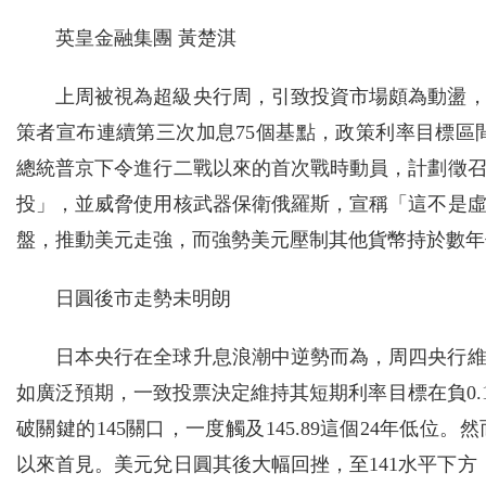
英皇金融集團 黃楚淇
上周被視為超級央行周，引致投資市場頗為動盪
策者宣布連續第三次加息75個基點，政策利率目標區間提
總統普京下令進行二戰以來的首次戰時動員，計劃徵召
投」，並威脅使用核武器保衛俄羅斯，宣稱「這不是
盤，推動美元走強，而強勢美元壓制其他貨幣持於數年
日圓後市走勢未明朗
日本央行在全球升息浪潮中逆勢而為，周四央行
如廣泛預期，一致投票決定維持其短期利率目標在負0.
破關鍵的145關口，一度觸及145.89這個24年低位
以來首見。美元兌日圓其後大幅回挫，至141水平下方