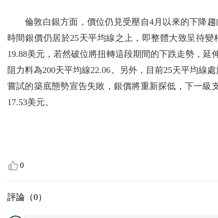
倫敦白銀方面，價位仍見受壓自4月以來的下降
時間銀價仍居於25天平均線之上，即整體大致呈待
19.88美元，若然破位將扭轉這段期間的下跌走勢，延伸
阻力料為200天平均線22.06。另外，目前25天平均
嘗試的築底態勢宣告失敗，銀價將重新探低，下一級支持看至
17.53美元。
0
評論（
0
）