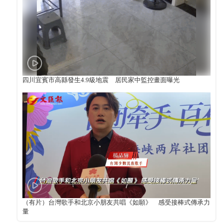
四川宜賓市高縣發生4.9級地震 居民家中監控畫面曝光
（有片）台灣歌手和北京小朋友共唱《如願》 感受接棒式傳承力
量