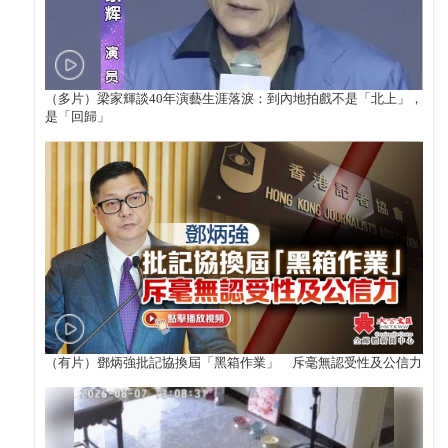
（多片）梁家輝談40年演藝生涯落淚：到內地拍戲不是「北上」，
是「回歸」
（有片）鄧炳強批記協換屆「黑箱作業」 斥毫無認受性及公信力