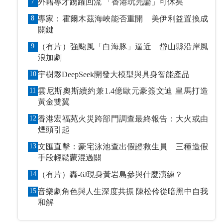
7
外籍專才踴躍回流 「香港玩完論」可休矣
8
專家：霍爾木茲海峽能否重開 美伊利益置換成
關鍵
9
（有片）強颱風「白海豚」逼近 岱山縣沿岸風
浪加劇
10
宇樹夥DeepSeek開發大模型與具身智能產品
11
雲尼斯奧斯續約兼1.4億歐元豪簽文迪 皇馬打造
黃金雙翼
12
香港宏福苑火災跨部門調查最終報告：大火或由
煙頭引起
13
文匯直擊：豪宅泳池查出假證救生員 三種造假
手段輕鬆蒙混過關
14
（有片）轟-6J現身黃岩島參與什麼演練？
15
音樂劇角色與人生深度共振 陳松伶從暗黑中自我
和解