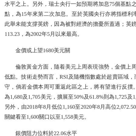
水平之上。另外，瑞士央行一如預期將加息75個基點之
點，為15年來第二次加息。至於英國央行亦將指標利率從
此舉未能支撐英鎊，因為被對經濟的擔憂所蓋過；英鎊兌
113.23，為2002年5月以來最高。
金價或上望1680美元關
倫敦黃金方面，隨着美元上周表現強勢，金價上周五亦
低點。技術走勢而言，RSI及隨機指數處於超賣區域，
守，倘若金價本周可重返此區之上，將有望進行反撲。以
為1,680及1,705美元，擴展至50%及61.8%則為1,7
另外，由2018年8月低位1,160至2020年8月高位2,07
關鍵看至1,600關口以至1,558美元。
銀價阻力位料於22.06水平