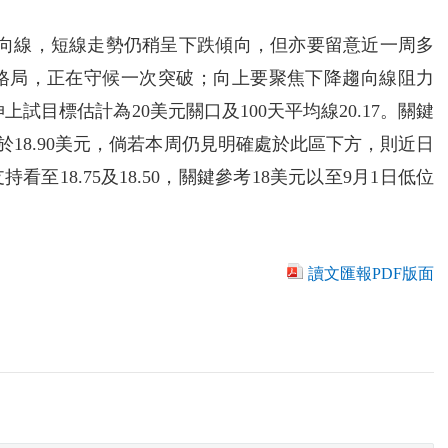
趨向線，短線走勢仍稍呈下跌傾向，但亦要留意近一周多
變格局，正在守候一次突破；向上要聚焦下降趨向線阻力
上試目標估計為20美元關口及100天平均線20.17。關鍵
線處於18.90美元，倘若本周仍見明確處於此區下方，則近日
18.75及18.50，關鍵參考18美元以至9月1日低位
讀文匯報PDF版面