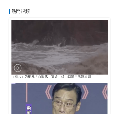
熱門視頻
（有片）強颱風「白海豚」逼近 岱山縣沿岸風浪加劇