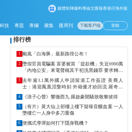
媒體矩陣
爆料專線
文匯報
香港仔
海外版
科技
專題
專欄
圖集
匯周刊
下載客戶端
登錄
排行榜
1
颱風「白海豚」最新路徑公布！
2
墮假官員電騙案 富婆被當「提款機」失近6900萬
「內地公安」來電聲稱其干犯洗黑錢罪 要求轉賬
到指定戶口作「保證金」
3
去年逾3.1萬外國人申請留港工作簽證 美裔人
士：港迎鳳凰涅槃時刻 外籍優才紛回流 羅奇抹
黑論被打臉
4
《浪子心聲》響徹西九 羅啟豪開騷致敬黎彼得
5
（有片）黃大仙上邨樓上樓下疑噪音釀血案 一人
墮樓亡一人身中多刀重傷
6
便攜式導彈如何打下隱身戰機？