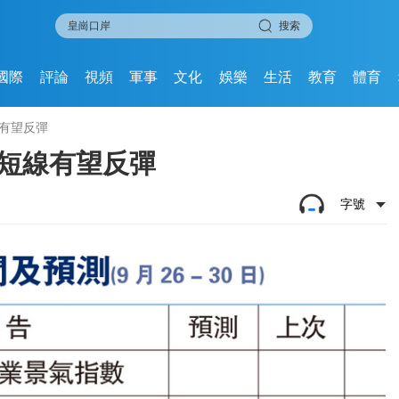
搜索
國際
評論
視頻
軍事
文化
娛樂
生活
教育
體育
有望反彈
價短線有望反彈
字號