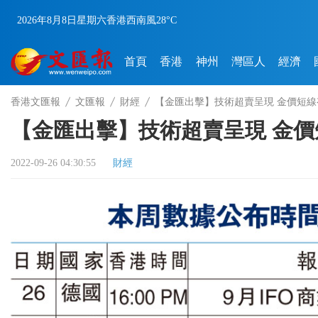
2026年8月8日
星期六
香港
西南風
28°C
首頁
香港
神州
灣區人
經濟
香港文匯報
文匯報
財經
【金匯出擊】技術超賣呈現 金價短線
【金匯出擊】技術超賣呈現 金
2022-09-26 04:30:55
財經