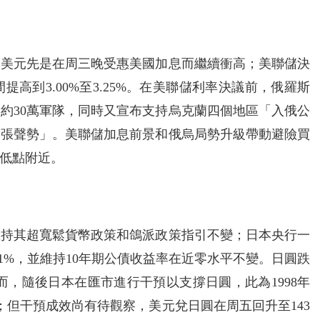
，美元先是在周三晚受惠美國加息而繼續衝高；美聯儲決
高到3.00%至3.25%。在美聯儲利率決議前，俄羅斯
約30萬軍隊，同時又宣布支持烏克蘭四個地區「入俄公
虛張聲勢」。美聯儲加息前景和俄烏局勢升級帶動避險買
低點附近。
維持其超寬鬆貨幣政策和鴿派政策指引不變；日本央行一
1%，並維持10年期公債收益率在近零水平不變。日圓跌
。然而，隨後日本在匯市進行干預以支撐日圓，此為1998年
；但干預成效尚有待觀察，美元兌日圓在周五回升至143