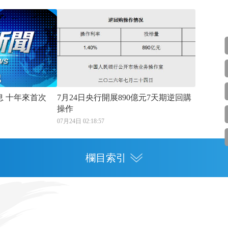
3位聯儲局官員建議加息 十年來首次
7月24日央行開展890億元7天期逆回購
操作
07月24日 02:18:57
欄目索引
專欄