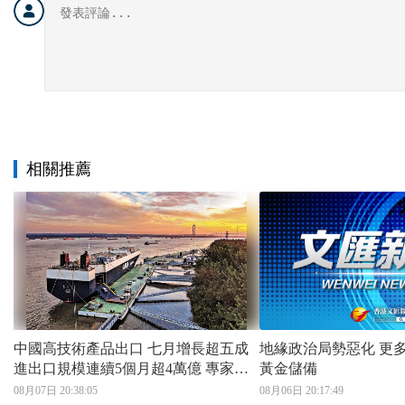
相關推薦
中國高技術產品出口 七月增長超五成
地緣政治局勢惡化 更多央行取回海外
進出口規模連續5個月超4萬億 專家：
黃金儲備
出口高增長有望延續
08月07日 20:38:05
08月06日 20:17:49