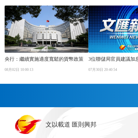
央行：繼續實施適度寬鬆的貨幣政策
08月02日 10:00:13
07月30日 20:40:54
首頁
文以載道 匯則興邦
香港
神州