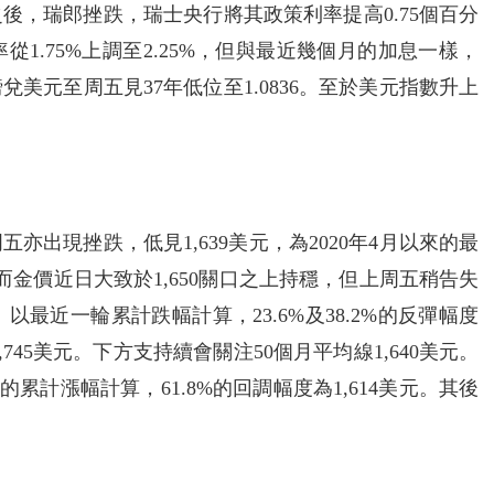
後，瑞郎挫跌，瑞士央行將其政策利率提高0.75個百分
1.75%上調至2.25%，但與最近幾個月的加息一樣，
美元至周五見37年低位至1.0836。至於美元指數升上
出現挫跌，低見1,639美元，為2020年4月以來的最
而金價近日大致於1,650關口之上持穩，但上周五稍告失
最近一輪累計跌幅計算，23.6%及38.2%的反彈幅度
25及1,745美元。下方支持續會關注50個月平均線1,640美元。
2.50的累計漲幅計算，61.8%的回調幅度為1,614美元。其後