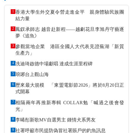
1
香港大學生外交夏令營走進金平 親身體驗民族團
結力量
2
鳳釵承師志 越音赴新程——越劇花旦李旭丹守藝逐
夢《追魚》
3
參觀當地企業 港區全國人大代表見證蕪湖「新質
生產力」
4
冼迪琦啟德中場獻唱 達成生涯里程碑
5
琅琊台上觀山海
6
歷來最大規模 「東盟電影節2026」將於8月20日正
式開幕
7
相隔兩年再推新專輯 COLLAR勉「喊過之後會發
光」
8
李晞彤新歌MV自選男主 鍾情犬系男友
9
社署呼籲市民提防偽冒社署賬戶的釣魚訊息