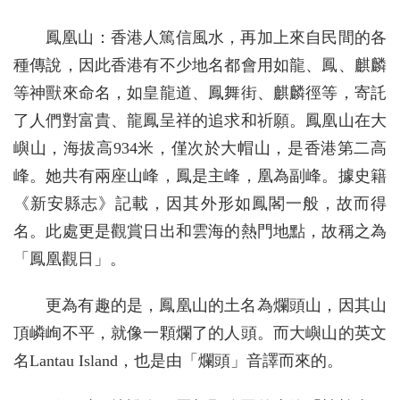
鳳凰山：香港人篤信風水，再加上來自民間的各
種傳說，因此香港有不少地名都會用如龍、鳳、麒麟
等神獸來命名，如皇龍道、鳳舞街、麒麟徑等，寄託
了人們對富貴、龍鳳呈祥的追求和祈願。鳳凰山在大
嶼山，海拔高934米，僅次於大帽山，是香港第二高
峰。她共有兩座山峰，鳳是主峰，凰為副峰。據史籍
《新安縣志》記載，因其外形如鳳閣一般，故而得
名。此處更是觀賞日出和雲海的熱門地點，故稱之為
「鳳凰觀日」。
更為有趣的是，鳳凰山的土名為爛頭山，因其山
頂嶙峋不平，就像一顆爛了的人頭。而大嶼山的英文
名Lantau Island，也是由「爛頭」音譯而來的。