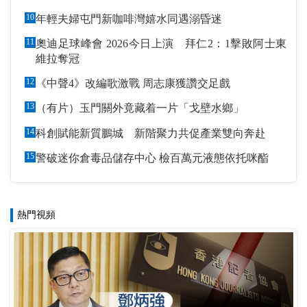
10
年輕夫婦屯門新咖啡灣嬉水同遇溺昏迷
11
奧迪足球峰會 2026今日上演 拜仁2：1擊敗阿士東
維拉奪冠
12
《中聲4》改編歌激戰 周志康獲讚交足戲
13
（有片）玉門關外竟藏着一片「戈壁水鄉」
14
科創賦能新質鵬城 新階聚力共促產業雙向奔赴
15
警破迷你倉毒品儲存中心 檢百萬元液態依托咪酯
熱門視頻