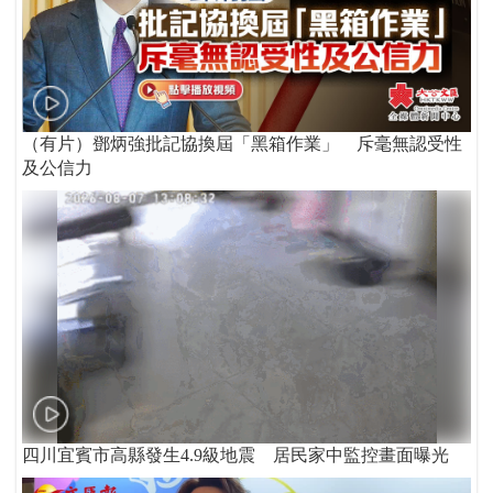
（有片）鄧炳強批記協換屆「黑箱作業」 斥毫無認受性
及公信力
四川宜賓市高縣發生4.9級地震 居民家中監控畫面曝光