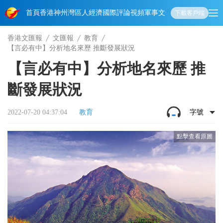
首頁
香港
神州
灣區人
經濟
國際
評論
視頻
軍事
文化
娛樂
生活
教育
體
下載客戶端
香港文匯報
文匯報
教育
【言必有中】分析地名來歷 推斷發展狀況
【言必有中】分析地名來歷 推
斷發展狀況
2022-07-20 04:37:04
教育
字號