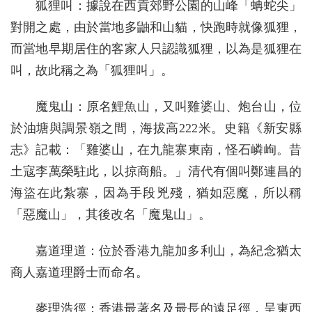
狐狸叫：據說在西貢郊野公園的山峰「蚺蛇尖」
對開之處，由於當地多鼬和山貓，快跑時就像狐狸，
而當地早期居住的客家人只認識狐狸，以為是狐狸在
叫，故此稱之為「狐狸叫」。
魔鬼山：原名鯉魚山，又叫雞婆山、炮台山，位
於油塘與調景嶺之間，海拔高222米。史籍《新安縣
志》記載：「雞婆山，在九龍寨東南，怪石嶙峋。昔
土寇李萬榮駐此，以掠商船。」清代有個叫鄭連昌的
海盜在此紮寨，因為手段兇殘，猶如惡魔，所以稱
「惡魔山」，其後改名「魔鬼山」。
嘉道理道：位於香港九龍加多利山，為紀念猶太
商人嘉道理爵士而命名。
麥理浩徑：香港最著名及最長的遠足徑，呈東西