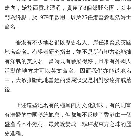
走向，始於西貢北潭涌，貫穿了8個郊野公園，以屯
門為終點，於1979年啟用，以第25任港督麥理浩爵士
命名。
香港有不少地名都以歷史名人、歷任港督及英國
地名命名。有學者研究指出，並不是所有地方都能擁
有洋氣的英文名，當時只有發展得好，且常有外國人
活動的地方才可以英文命名。因而我們亦能從地名
中，大致推斷此地曾經的發展狀況是相對發達抑或落
後。
上述這些地名有的極具西方文化韻味，有的則富
有濃鬱的中國傳統氣息，但都無不反映了香港由一個
盛產香木小漁村，最終蛻變成一顆璀璨東方之珠的歷
史進程。