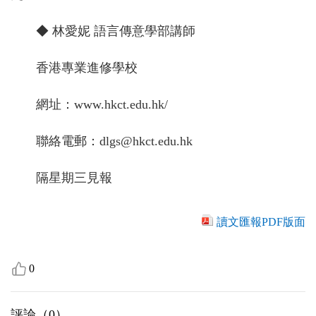
◆ 林愛妮 語言傳意學部講師
香港專業進修學校
網址：www.hkct.edu.hk/
聯絡電郵：dlgs@hkct.edu.hk
隔星期三見報
讀文匯報PDF版面
0
評論（
0
）