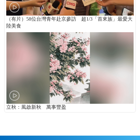
（有片）58位台灣青年赴京參訪 超1/3「首來族」最愛大
陸美食
立秋：風啟新秋 萬事豐盈