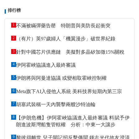
排行榜
1
不滿被瞞彈藥告罄 特朗普與美防長起衝突
2
（有片）英97歲婦人「機翼漫步」破世界紀錄
3
針對中國芯片供應鏈 美擬對多晶矽加徵15%關稅
4
伊阿霍峽協議進入最終審議
5
伊朗將與阿曼達協議 或變相取霍峽控制權
6
Meta旗下AI入侵他人系統 美科技界短期內第三宗
7
胡塞武裝稱一天內襲擊兩艘沙特油輪
8
【伊朗危機】伊阿霍峽協議進入最終審議 料賦予伊
朗進波斯灣船隻管轄權 分析：中東一大讓步
9
黎彼得離世 兒子開記招反擊傳聞 鍾志光代故友澄清