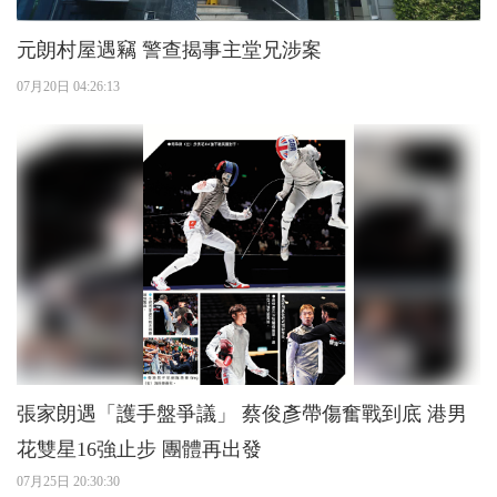
元朗村屋遇竊 警查揭事主堂兄涉案
07月20日 04:26:13
張家朗遇「護手盤爭議」 蔡俊彥帶傷奮戰到底 港男
花雙星16強止步 團體再出發
07月25日 20:30:30