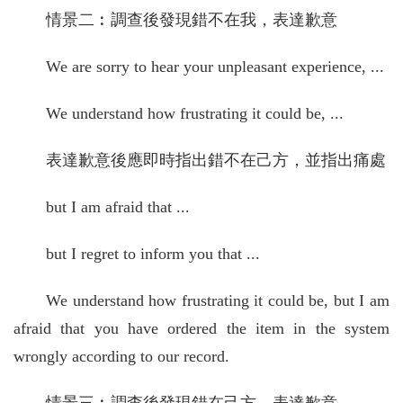
情景二︰調查後發現錯不在我，表達歉意
We are sorry to hear your unpleasant experience, ...
We understand how frustrating it could be, ...
表達歉意後應即時指出錯不在己方，並指出痛處
but I am afraid that ...
but I regret to inform you that ...
We understand how frustrating it could be, but I am
afraid that you have ordered the item in the system
wrongly according to our record.