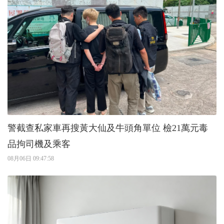
警截查私家車再搜黃大仙及牛頭角單位 檢21萬元毒
品拘司機及乘客
08月06日 09:47:58