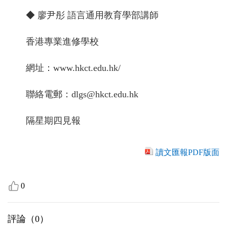
◆ 廖尹彤 語言通用教育學部講師
香港專業進修學校
網址：www.hkct.edu.hk/
聯絡電郵：dlgs@hkct.edu.hk
隔星期四見報
讀文匯報PDF版面
0
評論（
0
）