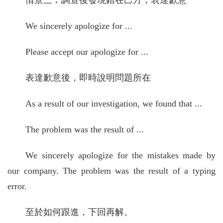
情景三︰調查後發現錯在己方，表達歉意
We sincerely apologize for ...
Please accept our apologize for ...
表達歉意後，即時說明問題所在
As a result of our investigation, we found that ...
The problem was the result of ...
We sincerely apologize for the mistakes made by
our company. The problem was the result of a typing
error.
至於如何跟進，下回再解。