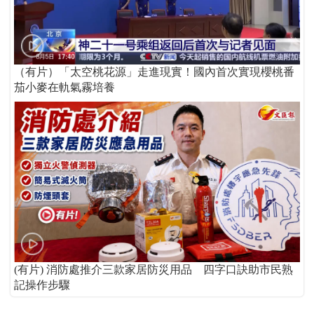
（有片）「太空桃花源」走進現實！國內首次實現櫻桃番
茄小麥在軌氣霧培養
(有片) 消防處推介三款家居防災用品 四字口訣助市民熟
記操作步驟