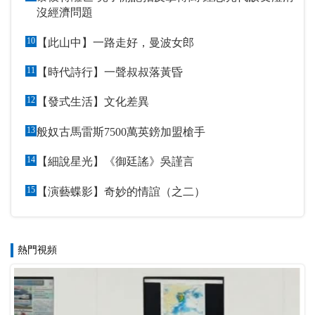
沒經濟問題
10
【此山中】一路走好，曼波女郎
11
【時代詩行】一聲叔叔落黃昏
12
【發式生活】文化差異
13
般奴古馬雷斯7500萬英鎊加盟槍手
14
【細說星光】《御廷謠》吳謹言
15
【演藝蝶影】奇妙的情誼（之二）
熱門視頻