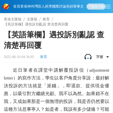
首頁
香港
神州
灣區人
經濟
國際
評論
視頻
軍事
文化
娛樂
生活
教育
體
下載客戶端
香港文匯報
文匯報
教育
【英語筆欄】遇投訴別亂認 查清楚再回覆
【英語筆欄】遇投訴別亂認 查
清楚再回覆
2022-06-16 04:36:03
教育
字號
近日筆者在課堂中講解覆投訴信（adjustment
letter）的寫作方法，學生以客戶角度分享說：最好解
決投訴的方法就是「派錢」，即退款、提供現金優
惠，以吸引對方繼續光顧。我不以為然。如果錯不在
我，又或如果那是一個無理的投訴，我是否仍然要以
這種方法息事寧人？如是者，我該有多少儲備？可能