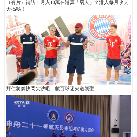
（有片）街訪｜月入10萬在港算「窮人」？港人每月收支
大揭秘！
拜仁將帥快閃尖沙咀 數百球迷夾道朝聖