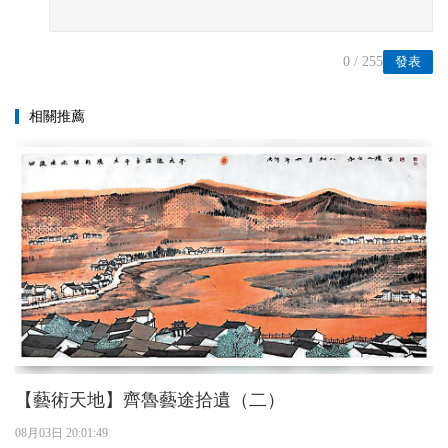
0
/ 255
發表
相關推薦
【藝術天地】齊魯藝途拾遺（二）
08月03日 20:01:49