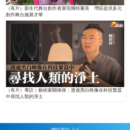
（有片）新生代舞台創作者展現獨特審美 灣區提供多元
創作舞台施展才華
（有片）專訪｜藝術家關偉偉：透過黑白映像在科技繁囂
中尋找人類的淨土
欄目索引