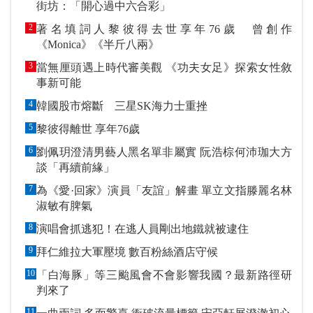
街坊：「開心過中六合彩」
2
著名填詞人黎彼得去世享年76歲 曾創作
《Monica》《半斤八兩》
3
當無厘頭遇上時代審美觀 《功夫女足》探索女性敘
事新可能
4
韓國股市熔斷 三星SK海力士重挫
5
黎彼得離世 享年76歲
6
劉佩玥澄清男藝人黑名單非屬實 阮浩棕何沛珈大方
談「再續前緣」
7
為《愛·回家》演員「友誼」解畫 單立文指滕麗名林
淑敏有脾氣
8
演唱會抓逃犯！在逃人員剛出地鐵就被逮住
9
拜仁維拉大軍壓境 數百粉絲酒店守候
10
「白海豚」等三颱風會不會影響我國？最新路徑研
判來了
11