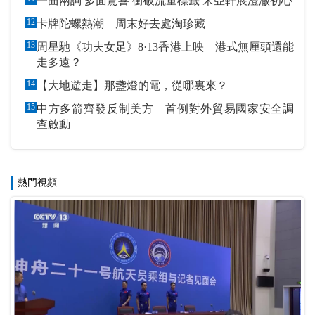
一曲兩詞 多面驚喜 衝破流量標籤 宋亞軒展澄澈初心
12
卡牌陀螺熱潮 周末好去處淘珍藏
13
周星馳《功夫女足》8·13香港上映 港式無厘頭還能
走多遠？
14
【大地遊走】那盞燈的電，從哪裏來？
15
中方多箭齊發反制美方 首例對外貿易國家安全調
查啟動
熱門視頻