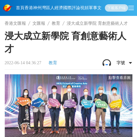
首頁
香港
神州
灣區人
經濟
國際
評論
視頻
軍事
文化
娛樂
生活
教育
體
下載客戶端
香港文匯報
文匯報
教育
浸大成立新學院 育創意藝術人才
浸大成立新學院 育創意藝術人
才
2022-06-14 04:36:27
教育
字號