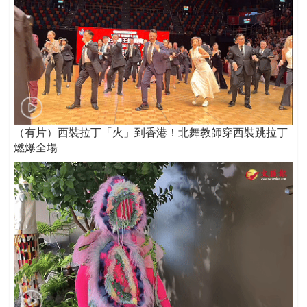
（有片）西裝拉丁「火」到香港！北舞教師穿西裝跳拉丁
燃爆全場