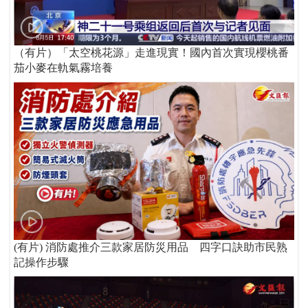
（有片）「太空桃花源」走進現實！國內首次實現櫻桃番
茄小麥在軌氣霧培養
(有片) 消防處推介三款家居防災用品 四字口訣助市民熟
記操作步驟