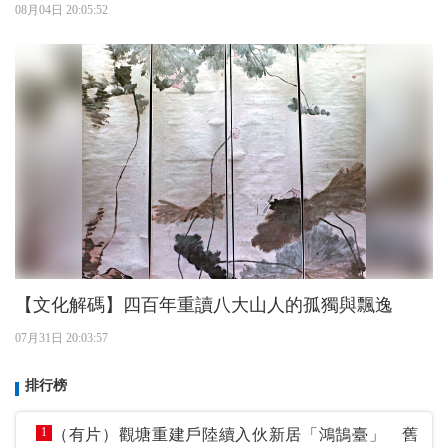
08月04日 20:05:52
【文化解碼】四百年重讀八大山人的孤獨與飄逸
07月31日 20:03:57
排行榜
1
（有片）觀塘重建戶陸續入伙新居「鴻鵠臺」 舊