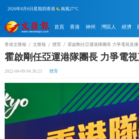
2026年8月6日
星期四
香港
南風
27°C
首頁
香港
神州
灣區人
經濟
香港文匯報
文匯報
體育
霍啟剛任亞運港隊團長 力爭電視直播
霍啟剛任亞運港隊團長 力爭電視
2022-04-09 04:30:23
體育