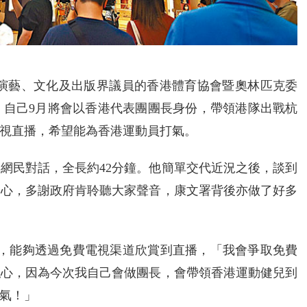
、演藝、文化及出版界議員的香港體育協會暨奧林匹克委
，自己9月將會以香港代表團團長身份，帶領港隊出戰杭
視直播，希望能為香港運動員打氣。
網民對話，全長約42分鐘。他簡單交代近況之後，談到
開心，多謝政府肯聆聽大家聲音，康文署背後亦做了好多
般，能夠透過免費電視渠道欣賞到直播，「我會爭取免費
私心，因為今次我自己會做團長，會帶領香港運動健兒到
氣！」