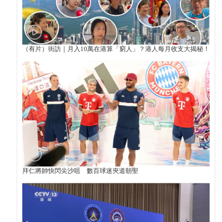
（有片）街訪｜月入10萬在港算「窮人」？港人每月收支大揭秘！
拜仁將帥快閃尖沙咀 數百球迷夾道朝聖