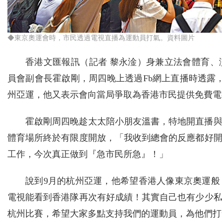
◆東京奧運會時，市民透過電視直播為運動員打氣。資料圖片
香港文匯報訊（記者 黎永淦）身兼立法會體育
員會副會長霍啟剛，周四晚上透過Fb網上直播時透露
州亞運，他又表示會向當局爭取為香港市民提供免費電
霍啟剛周四晚趁太太陪小朋友溫書，特地開直播與
體育場所終於有限度開放，「我收到總會的反應都好
工作，今次真正做到『急市民所急』！」
說到9月的杭州亞運，他希望香港人像東京奧運
電視能看到香港隊再次有好成績！其實自己也有少少
杭州比賽，希望大家多點支持我們的運動員，為他們打