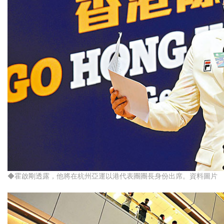
◆霍啟剛透露，他將在杭州亞運以港代表團團長身份出席。資料圖片