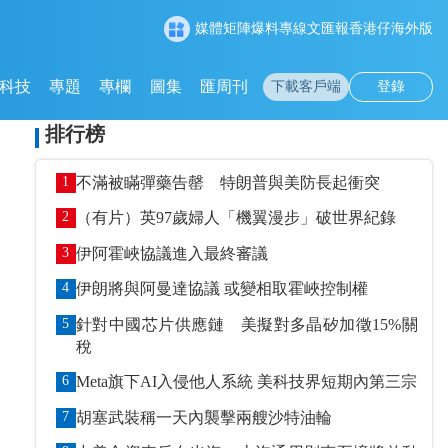
媒體矩陣
爆料專線
文匯報
香港仔
海外版
科技
專題
專欄
圖集
匯周刊
下載客戶端
登錄
排行榜
1
不滿被瞞彈藥告罄 特朗普與美防長起衝突
2
（有片）英97歲婦人「機翼漫步」破世界紀錄
3
伊阿霍峽協議進入最終審議
4
伊朗將與阿曼達協議 或變相取霍峽控制權
5
針對中國芯片供應鏈 美擬對多晶矽加徵15%關
稅
6
Meta旗下AI入侵他人系統 美科技界短期內第三宗
7
胡塞武裝稱一天內襲擊兩艘沙特油輪