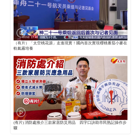
（有片）「太空桃花源」走進現實！國內首次實現櫻桃番茄小麥在
軌氣霧培養
(有片) 消防處推介三款家居防災用品 四字口訣助市民熟記操作步
驟