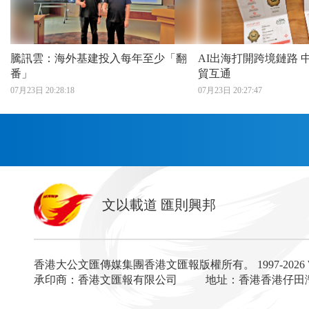
騰訊雲：海外基建投入每年至少「翻
AI出海打開跨境鏈路 中企與東南亞商
番」
貿互通
07月23日 20:28:18
07月23日 20:27:47
首頁
文以載道 匯則興邦
香港
神州
灣區生活
灣區企業
灣區文化
灣區旅遊
灣區人
灣區服務易
香港大公文匯傳媒集團香港文匯報版權所有。
1997-202
經濟
財經
地產
投資
財評
數字經濟
經湋
承印商：香港文匯報有限公司
地址：香港香港仔田灣海
國際
評論
社評
評論
快評
來論