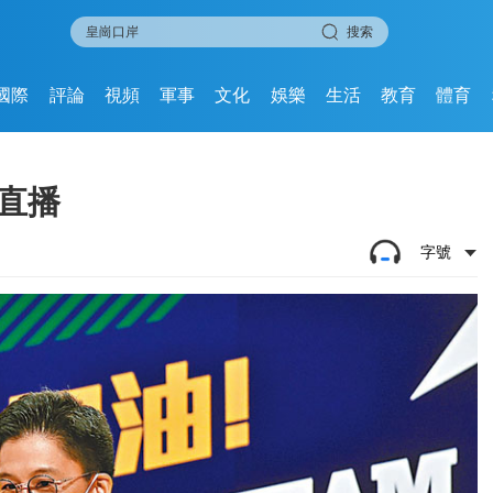
搜索
國際
評論
視頻
軍事
文化
娛樂
生活
教育
體育
直播
字號