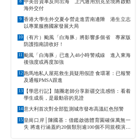
8
中美合資車反向出海 上汽通用別克至境將啟動
海外交付
9
香港大學生外交夏令營走進雲南邊陲 港生立志
以專業服務國家發展大局
10
（有片）颱風「白海豚」將影響多個省 專家版
防護指南請收好！
11
颱風「白海豚」已進入48小時警戒線 進入東海
後強度或再度加強
12
跑馬地私人屋苑救生員疑用假證 食環署：已報警
及通報PMSA跟進
13
【學思行記】隨團老師分享新疆交流感悟：看着
學生成長，是最動容的見證
14
意大利首次對全部監測城市發布高溫紅色預警
15
皇崗口岸│陳國基：借鑑啟德體育園確保萬無一
失 將進行涵蓋約20個類別逾100個不同規模演練
和測試