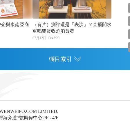
（有片）測評還是「表演」？直播間水
軍唱雙簧收割消費者
07月12日 13:45:29
欄目索引
專欄
灣區人才
灣區政策
6 WENWEIPO.COM LIMITED.
論
旁道7號興偉中心2/F - 4/F