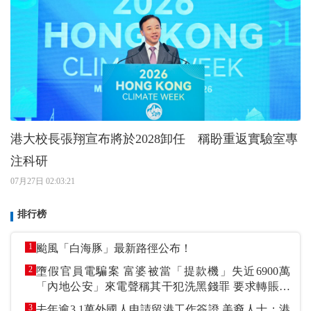
港大校長張翔宣布將於2028卸任 稱盼重返實驗室專
注科研
07月27日 02:03:21
排行榜
1
颱風「白海豚」最新路徑公布！
2
墮假官員電騙案 富婆被當「提款機」失近6900萬
「內地公安」來電聲稱其干犯洗黑錢罪 要求轉賬到
指定戶口作「保證金」
3
去年逾3.1萬外國人申請留港工作簽證 美裔人士：港