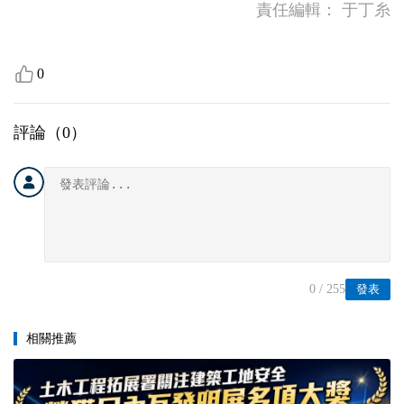
責任編輯：
于丁糸
0
評論（
0
）
0
/ 255
發表
相關推薦