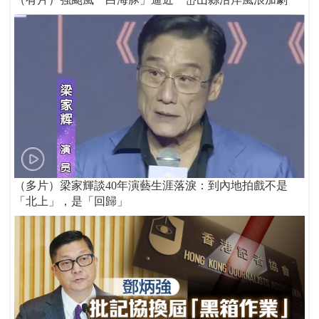
（多片）梁家輝談40年演藝生涯落淚：到內地拍戲不是
「北上」，是「回歸」