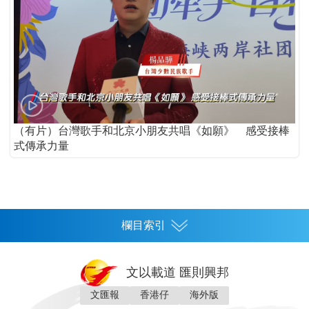
（有片）台灣歌手和北京小朋友共唱《如願》 感受接棒
式傳承力量
欄目索引
首頁
文以載道 匯則興邦
香港
文匯報
香港仔
海外版
神州