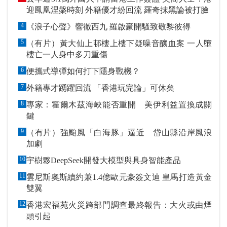
迎鳳凰涅槃時刻 外籍優才紛回流 羅奇抹黑論被打臉
4
《浪子心聲》響徹西九 羅啟豪開騷致敬黎彼得
5
（有片）黃大仙上邨樓上樓下疑噪音釀血案 一人墮
樓亡一人身中多刀重傷
6
便攜式導彈如何打下隱身戰機？
7
外籍專才踴躍回流 「香港玩完論」可休矣
8
專家：霍爾木茲海峽能否重開 美伊利益置換成關
鍵
9
（有片）強颱風「白海豚」逼近 岱山縣沿岸風浪
加劇
10
宇樹夥DeepSeek開發大模型與具身智能產品
11
雲尼斯奧斯續約兼1.4億歐元豪簽文迪 皇馬打造黃金
雙翼
12
香港宏福苑火災跨部門調查最終報告：大火或由煙
頭引起