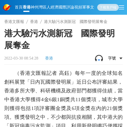
首頁
香港
神州
灣區人
經濟
國際
評論
視頻
軍事
文化
娛樂
生活
教育
體
下載客戶端
香港文匯報
香港
港大驗污水測新冠 國際發明展奪金
港大驗污水測新冠 國際發明
展奪金
2022-03-30 08:54:28
香港
字號
（香港文匯報記者 高鈺）每年一度的全球知名
創科展覽「日內瓦國際發明展」近日公布評審結果，
香港多所大學、科研機構及政府部門都獲得佳績，當
中香港大學獲得4金6銀1銅獎共11個獎項，城市大學
則獲得包括1項評審團金獎及6項金獎在內的21個獎
項。獲獎發明之中，不少都與抗疫相關，其中港大的
「新冠病毒污水監測」項目，利用新發明纖巧便攜採