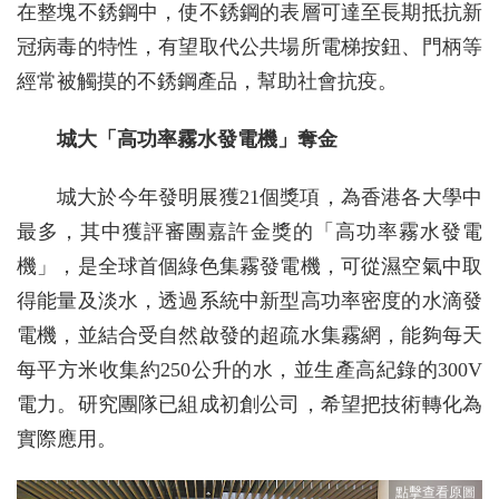
在整塊不銹鋼中，使不銹鋼的表層可達至長期抵抗新
冠病毒的特性，有望取代公共場所電梯按鈕、門柄等
經常被觸摸的不銹鋼產品，幫助社會抗疫。
城大「高功率霧水發電機」奪金
城大於今年發明展獲21個獎項，為香港各大學中
最多，其中獲評審團嘉許金獎的「高功率霧水發電
機」，是全球首個綠色集霧發電機，可從濕空氣中取
得能量及淡水，透過系統中新型高功率密度的水滴發
電機，並結合受自然啟發的超疏水集霧網，能夠每天
每平方米收集約250公升的水，並生產高紀錄的300V
電力。研究團隊已組成初創公司，希望把技術轉化為
實際應用。