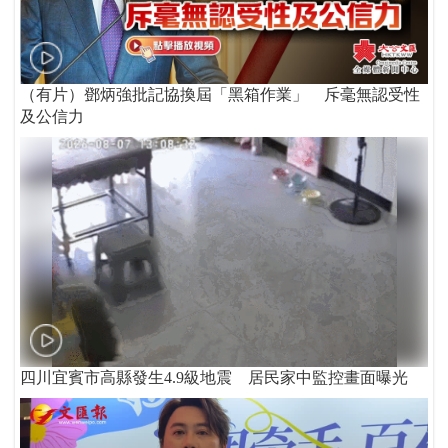
（有片）鄧炳強批記協換屆「黑箱作業」 斥毫無認受性
及公信力
四川宜賓市高縣發生4.9級地震 居民家中監控畫面曝光