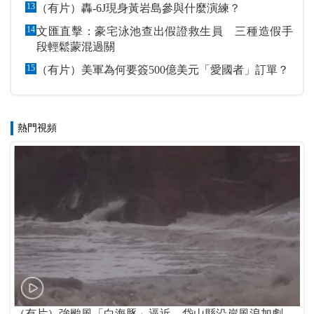
13
（有片）轟-6J現身黃岩島參與什麼演練？
14
文匯直擊：豪宅泳池查出假證救生員 三種造假手
段輕鬆蒙混過關
15
（有片）美軍為何要簽500億美元「愛國者」訂單？
熱門視頻
（有片）強颱風「白海豚」逼近 岱山縣沿岸風浪加劇