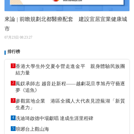
來論 | 前瞻規劃北都醫療配套 建設宜居宜業健康城
市
07月23日 08:23:27
排行榜
1
香港大學生外交夏令營走進金平 親身體驗民族團
結力量
2
鳳釵承師志 越音赴新程——越劇花旦李旭丹守藝逐
夢《追魚》
3
參觀當地企業 港區全國人大代表見證蕪湖「新質
生產力」
4
冼迪琦啟德中場獻唱 達成生涯里程碑
5
琅琊台上觀山海