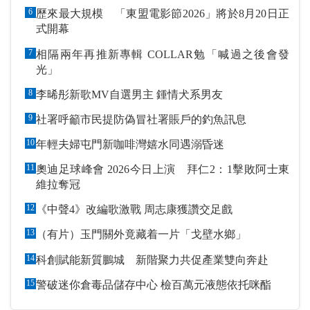
6
歷來最大規模 「東盟電影節2026」將於8月20日正
式開幕
7
相隔兩年再推新專輯 COLLAR勉「喊過之後會發
光」
8
李晞彤新歌MV自選男主 鍾情犬系男友
9
社署呼籲市民提防偽冒社署賬戶的釣魚訊息
10
年輕夫婦屯門新咖啡灣嬉水同遇溺昏迷
11
奧迪足球峰會 2026今日上演 拜仁2：1擊敗阿士東
維拉奪冠
12
《中聲4》改編歌激戰 周志康獲讚交足戲
13
（有片）玉門關外竟藏着一片「戈壁水鄉」
14
科創賦能新質鵬城 新階聚力共促產業雙向奔赴
15
警破迷你倉毒品儲存中心 檢百萬元液態依托咪酯