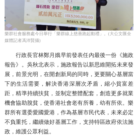
樂群社會服務處今日舉行「樂群線上慈善跑起動禮」。(大公文匯全
媒體記者馮沛賢攝)
行政長官林鄭月娥早前發表任內最後一份《施政
報告》。吳秋北表示，施政報告以新思維開拓未來發
展，前景光明，在開創新局的同時，更要關心基層當
下的生活需要，解決香港深層次矛盾，縮小貧富差
距，精準持續扶貧，並制定整體配套，創造更多就業
機會協助脫貧，使香港社會老有所養，幼有所依。樂
群所有選委愛國愛港，作為基層市民代表，未來必定
不負重托，繼續做好基層工作，支持特區政府依法施
政，維護公眾利益。