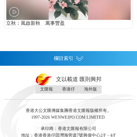
立秋：風啟新秋 萬事豐盈
欄目索引
首頁
文以載道 匯則興邦
香港
文匯報
香港仔
海外版
神州
灣區生活
灣區企業
灣區文化
灣區旅遊
灣區人
灣區人才
灣區政策
灣區服務易
經濟
財經
地產
投資
財評
數字經濟
經湋論
香港大公文匯傳媒集團香港文匯報版權所有。
國際
1997-2026 WENWEIPO.COM LIMITED.
評論
社評
評論
快評
來論
視頻
新聞
訪談
直播
經湋論
承印商：香港文匯報有限公司
軍事
地址：香港香港仔田灣海旁道7號興偉中心2/F - 4/F