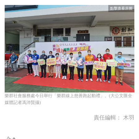
樂群社會服務處今日舉行「樂群線上慈善跑起動禮」。(大公文匯全
媒體記者馮沛賢攝)
責任編輯：
木羽