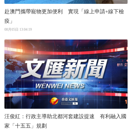
赴澳門攜帶寵物更加便利 實現「線上申請+線下檢
疫」
08月05日 13:04:19
汪俊紅：行政主導助北都河套建設提速 有利融入國
家「十五五」規劃