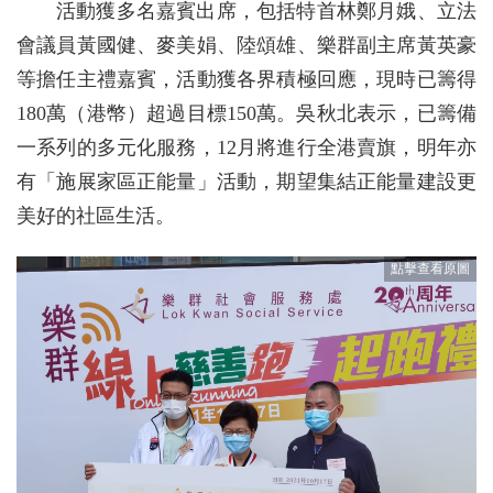
活動獲多名嘉賓出席，包括特首林鄭月娥、立法
會議員黃國健、麥美娟、陸頌雄、樂群副主席黃英豪
等擔任主禮嘉賓，活動獲各界積極回應，現時已籌得
180萬（港幣）超過目標150萬。吳秋北表示，已籌備
一系列的多元化服務，12月將進行全港賣旗，明年亦
有「施展家區正能量」活動，期望集結正能量建設更
美好的社區生活。