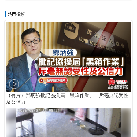
熱門視頻
（有片）鄧炳強批記協換屆「黑箱作業」 斥毫無認受性
及公信力