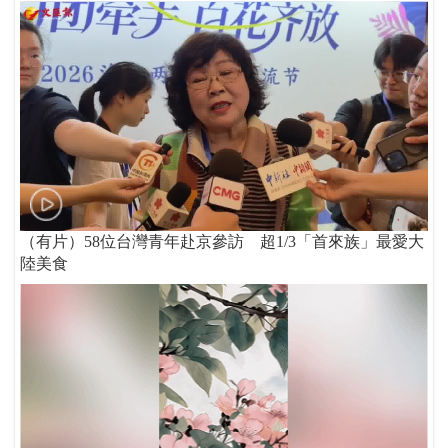
（有片）58位台灣青年赴京參訪 超1/3「首來族」最愛大
陸美食