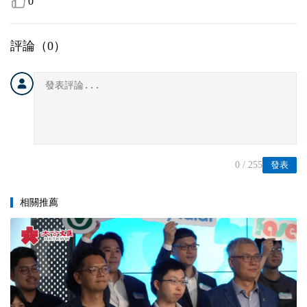
0
評論（
0
）
0
/ 255
發表
相關推薦