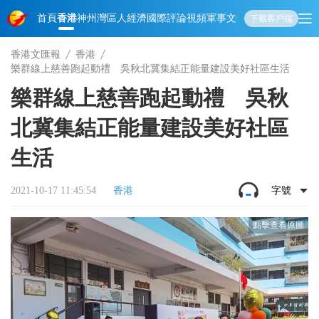
首頁
香港
神州
灣區人
經濟
國際
評論
視頻
軍事
文化
娛樂
生活
教育
體
下載客戶端
香港文匯報
香港
樂群線上慈善跑起動禮 吳秋北冀集結正能量建設美好社區生活
樂群線上慈善跑起動禮 吳秋
北冀集結正能量建設美好社區
生活
2021-10-17 11:45:54
香港
字號