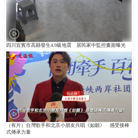
四川宜賓市高縣發生4.9級地震 居民家中監控畫面曝光
（有片）台灣歌手和北京小朋友共唱《如願》 感受接棒
式傳承力量