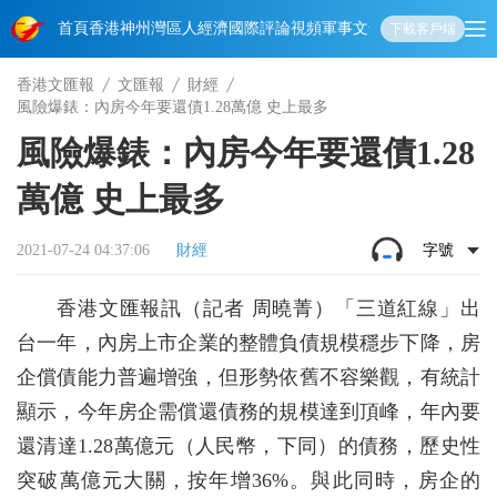
首頁
香港
神州
灣區人
經濟
國際
評論
視頻
軍事
文化
娛樂
生活
教育
體
下載客戶端
香港文匯報
文匯報
財經
風險爆錶：內房今年要還債1.28萬億 史上最多
風險爆錶：內房今年要還債1.28
萬億 史上最多
2021-07-24 04:37:06
財經
字號
香港文匯報訊（記者 周曉菁）「三道紅線」出
台一年，內房上市企業的整體負債規模穩步下降，房
企償債能力普遍增強，但形勢依舊不容樂觀，有統計
顯示，今年房企需償還債務的規模達到頂峰，年內要
還清達1.28萬億元（人民幣，下同）的債務，歷史性
突破萬億元大關，按年增36%。與此同時，房企的