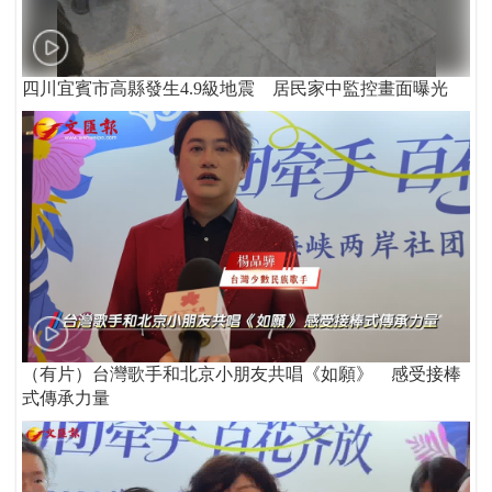
四川宜賓市高縣發生4.9級地震 居民家中監控畫面曝光
（有片）台灣歌手和北京小朋友共唱《如願》 感受接棒
式傳承力量