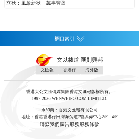
立秋：風啟新秋 萬事豐盈
欄目索引
首頁
文以載道 匯則興邦
香港
文匯報
香港仔
海外版
神州
灣區生活
灣區企業
灣區文化
灣區旅遊
灣區人
灣區人才
灣區政策
灣區服務易
經濟
財經
地產
投資
財評
數字經濟
經湋論
香港大公文匯傳媒集團香港文匯報版權所有。
國際
1997-2026 WENWEIPO.COM LIMITED.
評論
社評
評論
快評
來論
視頻
新聞
訪談
直播
經湋論
承印商：香港文匯報有限公司
軍事
地址：香港香港仔田灣海旁道7號興偉中心2/F - 4/F
文化
文博
藝術
文學
聯繫我們
廣告服務
服務條款
娛樂
生活
旅遊
美食
時尚
健康