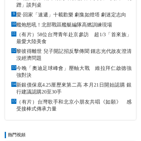
蹭」談判桌
9
愛·回家「速遞」十載歡樂 劇集如燈塔 劇迷定志向
10
艦炮怒吼！北部戰區艦艇編隊高燃訓練現場
11
（有片）58位台灣青年赴京參訪 超1/3「首來族」
最愛大陸美食
12
黎彼得離世 兒子開記招反擊傳聞 鍾志光代故友澄清
沒經濟問題
13
今晚「奧迪足球峰會」壓軸大戰 維拉拜仁啟德強
強對決
14
新銀債保底4.25厘歷來第二高 本月21日開始認購 銀
行建議認購20至30手
15
（有片）台灣歌手和北京小朋友共唱《如願》 感
受接棒式傳承力量
熱門視頻