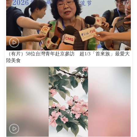
（有片）58位台灣青年赴京參訪 超1/3「首來族」最愛大
陸美食