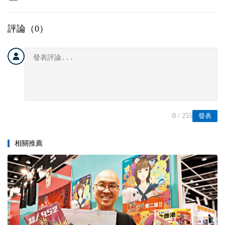
評論（
0
）
0
/ 255
發表
相關推薦