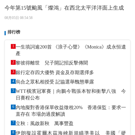
今年第15號颱風「燦鴻」在西北太平洋洋面上生成
08月05日 08:54:58
排行榜
1
一生填詞逾200首 《浪子心聲》《Monica》成永恒遺
產
2
黎彼得離世 兒子開記招反擊傳聞
3
銀行定存四大優勢 資金及存期選擇多
4
烏合之眾私相授受 記協選舉醜態畢露
5
WTT橫濱冠軍賽｜向鵬今戰張本智和衝擊八強 今
日賽程公布
6
內地擬對香港保單收益徵稅20% 香港保監：要求一
直存在 市場勿過度解讀
7
立秋：風啟新秋 萬事豐盈
8
伊朗擬設霍爾木茲海峽新規瞄準美以 美國「硬