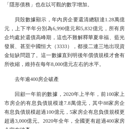
「隱形債務」也在以可觀的數字增加。
貝殼數據顯示，年內房企要還清總額達1.28萬億
元，上下半年分別為6,990億元和5,832億元，所有房
企均處於還債高峰期，這也不難解釋華夏幸福、藍光
發展、甚至中國恒大（3333），都接二連三地出現資
金短缺問題了。這一數據直到明後年償債規模才會有
所收縮，維持在每年8,000億元左右的水平。
去年逾400房企破產
回顧一年前的數據，2020年上半年，前100家上
市房企的有息負債規模達7.8萬億元，其中88家房企
有息負債規模超過100億元，5家房企有息負債規模更
超過3,000億元。2020年全年，全國更有超過400家房