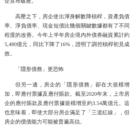
企宣布破產。
高壓之下，房企使出渾身解數降槓桿，資產負債
率、淨負債率、現金短債比幾個關鍵數據都有了不同
程度的改善。今年上半年房企境內外債券融資累計約
5,480億元，同比下降了16%，證明了調控槓桿初見成
效。
「隱形債務」更恐怖
但另一邊，房企的「隱形債務」卻在大規模增
加，即應付票據及應付賬款。截至2020年末，上市房
企的應付賬款及應付票據規模增至約3.54萬億元。這
也意味着，即使大部分房企滿足了「三道紅線」，但
房企的償債能力可能被普遍高估。