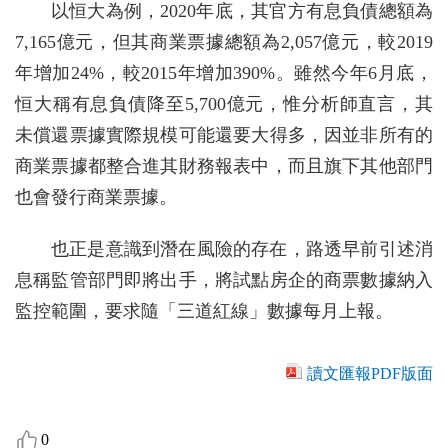
以恒大為例，2020年底，其官方有息負債總額為
7,165億元，但其商業票據總額為2,057億元，較2019
年增加24%，較2015年增加390%。雖然今年6月底，
恒大稱有息負債降至5,700億元，惟分析師直言，其
未償還票據實際規模可能還要大得多，因並非所有的
商業票據都整合進其財務報表中，而且旗下其他部門
也會發行商業票據。
也正是意識到潛在風險的存在，路透早前引述消
息稱監管部門即將出手，將試點房企的商票數據納入
監控範圍，要求隨「三道紅線」數據每月上報。
讀文匯報PDF版面
0