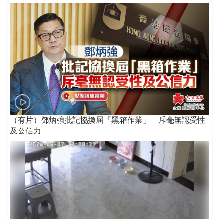
（有片）鄧炳強批記協換屆「黑箱作業」 斥毫無認受性
及公信力