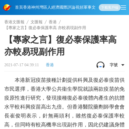
首頁
香港
神州
灣區人
經濟
國際
評論
視頻
軍事
文化
娛樂
生活
教育
體
下載客戶端
香港文匯報
文匯報
香港
【專家之言】復必泰保護率高 亦較易現副作用
【專家之言】復必泰保護率高
亦較易現副作用
2021-07-17 04:39:11
香港
字號
本港新冠疫苗接種計劃提供科興及復必泰疫苗供
市民選擇，香港大學公共衞生學院就該兩款疫苗的免
疫原性進行研究，發現接種復必泰後體內產生的抗體
水平較科興疫苗高出九倍。但香港醫院藥劑師學會會
長崔俊明表示，針無兩頭利，雖然復必泰保護率較
高，但同時有較高機率出現副作用，因此仍建議身體