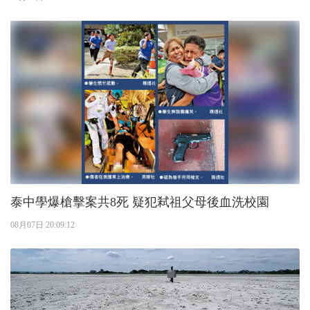
泰中學爆槍擊案共8死 疑犯弒祖父母後血洗校園
08月07日 20:09:12