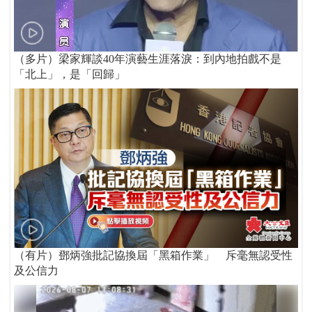
（多片）梁家輝談40年演藝生涯落淚：到內地拍戲不是
「北上」，是「回歸」
（有片）鄧炳強批記協換屆「黑箱作業」 斥毫無認受性
及公信力