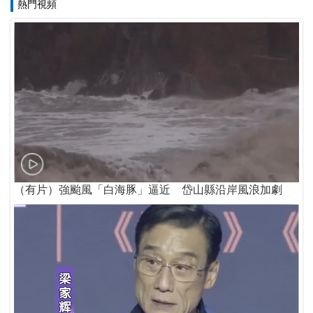
熱門視頻
（有片）強颱風「白海豚」逼近 岱山縣沿岸風浪加劇