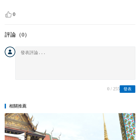
0
評論（
0
）
0
/ 255
發表
相關推薦