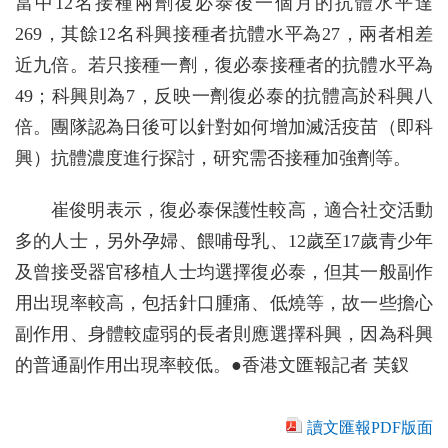
當中12名接種兩劑復必泰後一個月的抗體水平達
269，其餘12名科興接種者抗體水平為27，兩者相差
近九倍。若只接種一劑，復必泰接種者的抗體水平為
49；科興則為7，反映一劑復必泰的抗體高於科興八
倍。團隊認為日後可以針對如何增加滅活疫苗（即科
興）抗體濃度進行探討，研究需否接種加強劑等。
崔俊明表示，復必泰保護性較高，適合社交活動
多的人士，另外孕婦、餵哺母乳、12歲至17歲青少年
及曾接受器官移植人士均選擇復必泰，但其一般副作
用出現率較高，包括針口腫痛、低燒等，故一些擔心
副作用、身體較虛弱的長者則應選擇科興，因為科興
的普通副作用出現率較低。●香港文匯報記者 芙釵
讀文匯報PDF版面