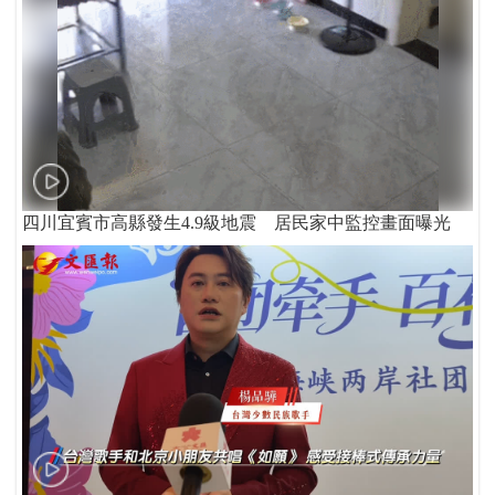
四川宜賓市高縣發生4.9級地震 居民家中監控畫面曝光