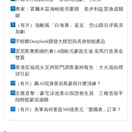
8
專家：霍爾木茲海峽能否重開 美伊利益置換成關
鍵
9
（有片）強颱風「白海豚」逼近 岱山縣沿岸風浪
加劇
10
宇樹夥DeepSeek開發大模型與具身智能產品
11
雲尼斯奧斯續約兼1.4億歐元豪簽文迪 皇馬打造黃金
雙翼
12
香港宏福苑火災跨部門調查最終報告：大火或由煙
頭引起
13
（有片）轟-6J現身黃岩島參與什麼演練？
14
文匯直擊：豪宅泳池查出假證救生員 三種造假手
段輕鬆蒙混過關
15
（有片）美軍為何要簽500億美元「愛國者」訂單？