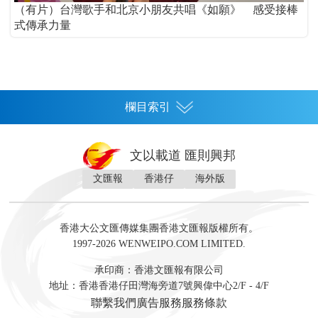
（有片）台灣歌手和北京小朋友共唱《如願》 感受接棒
式傳承力量
欄目索引
首頁
文以載道 匯則興邦
香港
文匯報
香港仔
海外版
神州
灣區生活
灣區企業
灣區文化
灣區旅遊
灣區人
灣區人才
灣區政策
灣區服務易
經濟
財經
地產
投資
財評
數字經濟
經湋論
香港大公文匯傳媒集團香港文匯報版權所有。
國際
1997-2026 WENWEIPO.COM LIMITED.
評論
社評
評論
快評
來論
視頻
新聞
訪談
直播
經湋論
承印商：香港文匯報有限公司
軍事
地址：香港香港仔田灣海旁道7號興偉中心2/F - 4/F
文化
文博
藝術
文學
聯繫我們
廣告服務
服務條款
娛樂