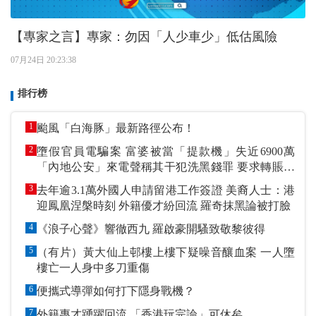
【專家之言】專家：勿因「人少車少」低估風險
07月24日 20:23:38
排行榜
1
颱風「白海豚」最新路徑公布！
2
墮假官員電騙案 富婆被當「提款機」失近6900萬
「內地公安」來電聲稱其干犯洗黑錢罪 要求轉賬到
指定戶口作「保證金」
3
去年逾3.1萬外國人申請留港工作簽證 美裔人士：港
迎鳳凰涅槃時刻 外籍優才紛回流 羅奇抹黑論被打臉
4
《浪子心聲》響徹西九 羅啟豪開騷致敬黎彼得
5
（有片）黃大仙上邨樓上樓下疑噪音釀血案 一人墮
樓亡一人身中多刀重傷
6
便攜式導彈如何打下隱身戰機？
7
外籍專才踴躍回流 「香港玩完論」可休矣