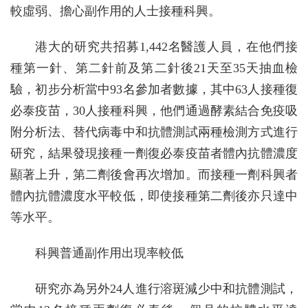
較虛弱、擔心副作用的人士接種科興。
港大的研究共招募1,442名醫護人員，在他們接
種第一針、第二針前及第二針後21天至35天抽血檢
驗，初步分析當中93名參加者數據，其中63人接種復
必泰疫苗，30人接種科興，他們通過酵素結合免疫吸
附分析法、替代病毒中和抗體測試兩種檢測方式進行
研究，結果發現接種一劑復必泰疫苗者體內抗體濃度
顯著上升，第二劑後會再次增加。而接種一劑科興者
體內抗體濃度水平較低，即使接種第二劑後亦只達中
等水平。
科興普通副作用出現率較低
研究亦為另外24人進行溶斑減少中和抗體測試，