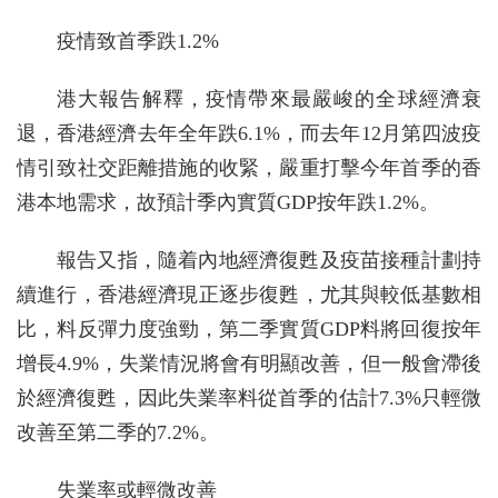
疫情致首季跌1.2%
港大報告解釋，疫情帶來最嚴峻的全球經濟衰
退，香港經濟去年全年跌6.1%，而去年12月第四波疫
情引致社交距離措施的收緊，嚴重打擊今年首季的香
港本地需求，故預計季內實質GDP按年跌1.2%。
報告又指，隨着內地經濟復甦及疫苗接種計劃持
續進行，香港經濟現正逐步復甦，尤其與較低基數相
比，料反彈力度強勁，第二季實質GDP料將回復按年
增長4.9%，失業情況將會有明顯改善，但一般會滯後
於經濟復甦，因此失業率料從首季的估計7.3%只輕微
改善至第二季的7.2%。
失業率或輕微改善