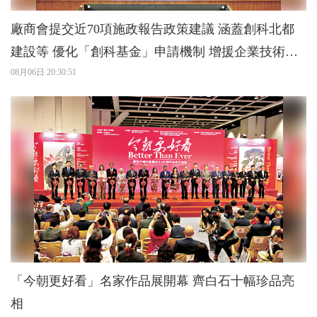
廠商會提交近70項施政報告政策建議 涵蓋創科北都
建設等 優化「創科基金」申請機制 增援企業技術應
用
08月06日 20:30:51
「今朝更好看」名家作品展開幕 齊白石十幅珍品亮
相