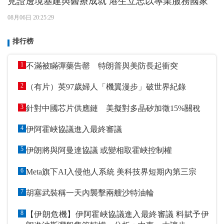
見證邊境基建與醫療成就 港生立志以專業服務國家
08月06日 20:25:29
排行榜
1
不滿被瞞彈藥告罄 特朗普與美防長起衝突
2
（有片）英97歲婦人「機翼漫步」破世界紀錄
3
針對中國芯片供應鏈 美擬對多晶矽加徵15%關稅
4
伊阿霍峽協議進入最終審議
5
伊朗將與阿曼達協議 或變相取霍峽控制權
6
Meta旗下AI入侵他人系統 美科技界短期內第三宗
7
胡塞武裝稱一天內襲擊兩艘沙特油輪
8
【伊朗危機】伊阿霍峽協議進入最終審議 料賦予伊