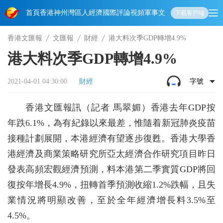
首頁
香港
神州
灣區人
經濟
國際
評論
視頻
軍事
文化
娛樂
生活
教育
體
下載客戶端
香港文匯報
文匯報
財經
港大料次季GDP轉增4.9%
港大料次季GDP轉增4.9%
2021-04-01 04:30:00
財經
字號
香港文匯報訊（記者 馬翠媚）香港去年GDP按
年跌6.1%，為有紀錄以來最差，惟隨着新冠肺炎疫苗
接種計劃展開，本港經濟有望逐步復甦。香港大學香
港經濟及商業策略研究所亞太經濟合作研究項目昨日
發表高頻宏觀經濟預測，料本港第二季實質GDP將回
復按年增長4.9%，扭轉首季預測收縮1.2%跌幅，且失
業情況將明顯改善，至於全年經濟增長料3.5%至
4.5%。