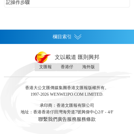
記操作步驟
欄目索引
首頁
文以載道 匯則興邦
香港
文匯報
香港仔
海外版
神州
灣區生活
灣區企業
灣區文化
灣區旅遊
灣區人
灣區人才
灣區政策
灣區服務易
經濟
財經
地產
投資
財評
數字經濟
經湋論
香港大公文匯傳媒集團香港文匯報版權所有。
國際
1997-2026 WENWEIPO.COM LIMITED.
評論
社評
評論
快評
來論
視頻
新聞
訪談
直播
經湋論
承印商：香港文匯報有限公司
軍事
地址：香港香港仔田灣海旁道7號興偉中心2/F - 4/F
文化
文博
藝術
文學
聯繫我們
廣告服務
服務條款
娛樂
生活
旅遊
美食
時尚
健康