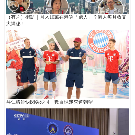
（有片）街訪｜月入10萬在港算「窮人」？港人每月收支
大揭秘！
拜仁將帥快閃尖沙咀 數百球迷夾道朝聖