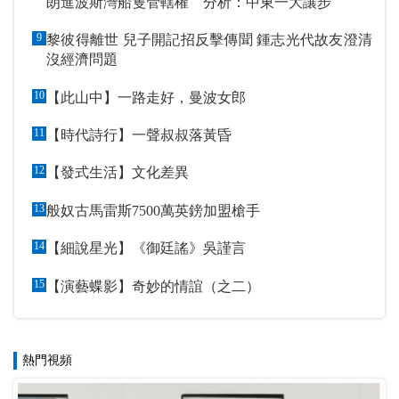
朗進波斯灣船隻管轄權 分析：中東一大讓步
9
黎彼得離世 兒子開記招反擊傳聞 鍾志光代故友澄清
沒經濟問題
10
【此山中】一路走好，曼波女郎
11
【時代詩行】一聲叔叔落黃昏
12
【發式生活】文化差異
13
般奴古馬雷斯7500萬英鎊加盟槍手
14
【細說星光】《御廷謠》吳謹言
15
【演藝蝶影】奇妙的情誼（之二）
熱門視頻