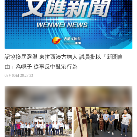
記協換屆選舉 東拼西湊方夠人 議員批以「新聞自
由」為幌子 從事反中亂港行為
08月06日 20:27:33