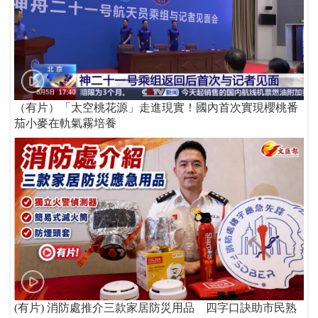
（有片）「太空桃花源」走進現實！國內首次實現櫻桃番
茄小麥在軌氣霧培養
(有片) 消防處推介三款家居防災用品 四字口訣助市民熟