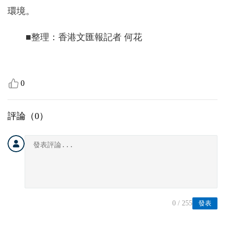
環境。
■整理：香港文匯報記者 何花
0
評論（
0
）
0
/ 255
發表