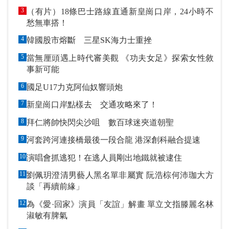
3
（有片）18條巴士路線直通新皇崗口岸，24小時不
愁無車搭！
4
韓國股市熔斷 三星SK海力士重挫
5
當無厘頭遇上時代審美觀 《功夫女足》探索女性敘
事新可能
6
國足U17力克阿仙奴響頭炮
7
新皇崗口岸點樣去 交通攻略來了！
8
拜仁將帥快閃尖沙咀 數百球迷夾道朝聖
9
河套跨河連接橋最後一段合龍 港深創科融合提速
10
演唱會抓逃犯！在逃人員剛出地鐵就被逮住
11
劉佩玥澄清男藝人黑名單非屬實 阮浩棕何沛珈大方
談「再續前緣」
12
為《愛·回家》演員「友誼」解畫 單立文指滕麗名林
淑敏有脾氣