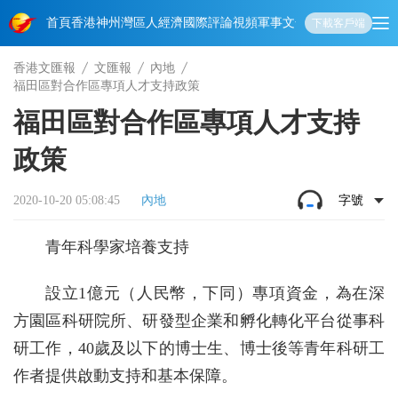
首頁
香港
神州
灣區人
經濟
國際
評論
視頻
軍事
文化
娛樂
生活
教育
體
下載客戶端
香港文匯報
文匯報
內地
福田區對合作區專項人才支持政策
福田區對合作區專項人才支持
政策
2020-10-20 05:08:45
內地
字號
青年科學家培養支持
設立1億元（人民幣，下同）專項資金，為在深
方園區科研院所、研發型企業和孵化轉化平台從事科
研工作，40歲及以下的博士生、博士後等青年科研工
作者提供啟動支持和基本保障。