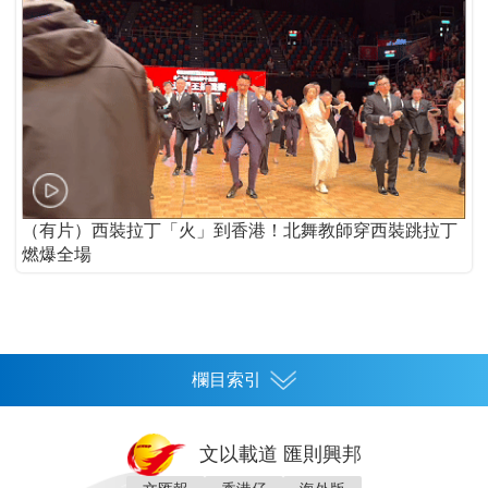
（有片）西裝拉丁「火」到香港！北舞教師穿西裝跳拉丁
燃爆全場
欄目索引
首頁
文以載道 匯則興邦
香港