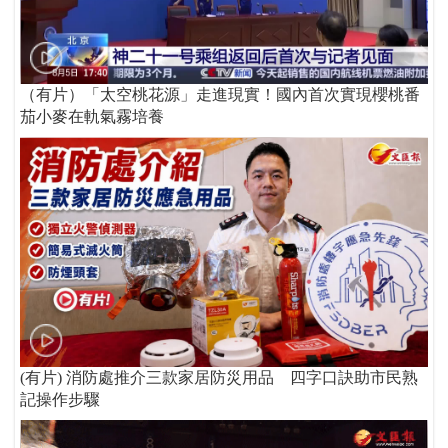
（有片）「太空桃花源」走進現實！國內首次實現櫻桃番
茄小麥在軌氣霧培養
(有片) 消防處推介三款家居防災用品 四字口訣助市民熟
記操作步驟