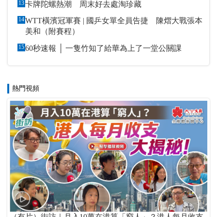
13
卡牌陀螺熱潮 周末好去處淘珍藏
14
WTT橫濱冠軍賽 | 國乒女單全員告捷 陳熠大戰張本
美和（附賽程）
15
60秒速報 │ 一隻竹知了給華為上了一堂公關課
熱門視頻
（有片）街訪｜月入10萬在港算「窮人」？港人每月收支