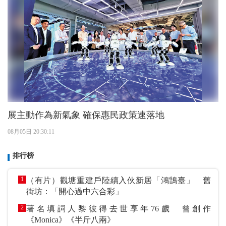
展主動作為新氣象 確保惠民政策速落地
08月05日 20:30:11
排行榜
1
（有片）觀塘重建戶陸續入伙新居「鴻鵠臺」 舊
街坊：「開心過中六合彩」
2
著名填詞人黎彼得去世享年76歲 曾創作
《Monica》《半斤八兩》