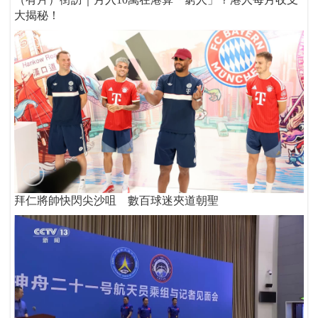
大揭秘！
拜仁將帥快閃尖沙咀 數百球迷夾道朝聖