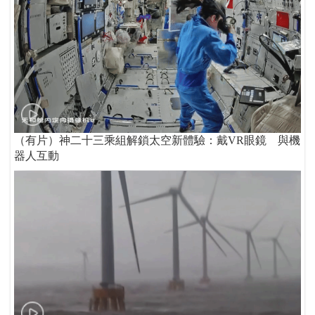
（有片）神二十三乘組解鎖太空新體驗：戴VR眼鏡 與機
器人互動