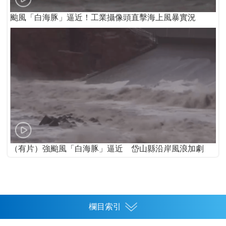
颱風「白海豚」逼近！工業攝像頭直擊海上風暴實況
（有片）強颱風「白海豚」逼近 岱山縣沿岸風浪加劇
欄目索引