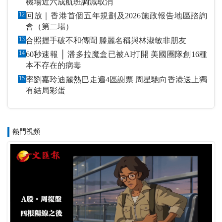
機場近六成航班調減取消
12
回放｜香港首個五年規劃及2026施政報告地區諮詢
會（第二場）
13
合照握手破不和傳聞 滕麗名稱與林淑敏非朋友
14
60秒速報 │ 潘多拉魔盒已被AI打開 美國團隊創16種
本不存在的病毒
15
率劉嘉玲迪麗熱巴走遍4區謝票 周星馳向香港送上獨
有結局彩蛋
熱門視頻