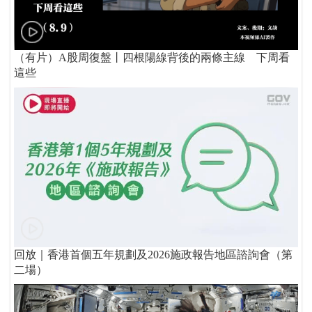
（有片）A股周復盤丨四根陽線背後的兩條主線 下周看
這些
回放｜香港首個五年規劃及2026施政報告地區諮詢會（第
二場）