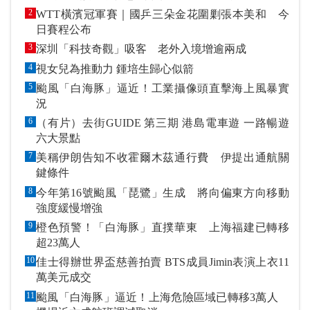
2
WTT橫濱冠軍賽｜國乒三朵金花圍剿張本美和 今
日賽程公布
3
深圳「科技奇觀」吸客 老外入境增逾兩成
4
視女兒為推動力 鍾培生歸心似箭
5
颱風「白海豚」逼近！工業攝像頭直擊海上風暴實
況
6
（有片）去街GUIDE 第三期 港島電車遊 一路暢遊
六大景點
7
美稱伊朗告知不收霍爾木茲通行費 伊提出通航關
鍵條件
8
今年第16號颱風「琵鷺」生成 將向偏東方向移動
強度緩慢增強
9
橙色預警！「白海豚」直撲華東 上海福建已轉移
超23萬人
10
佳士得辦世界盃慈善拍賣 BTS成員Jimin表演上衣11
萬美元成交
11
颱風「白海豚」逼近！上海危險區域已轉移3萬人