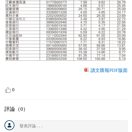
讀文匯報PDF版面
0
評論（
0
）