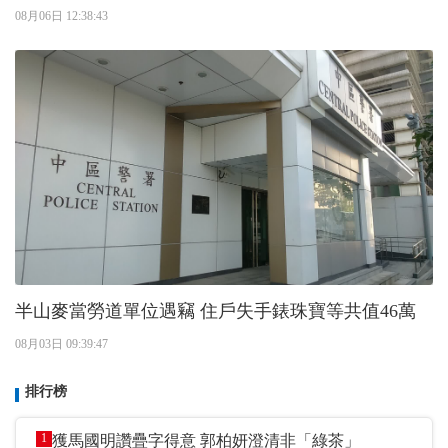
08月06日 12:38:43
半山麥當勞道單位遇竊 住戶失手錶珠寶等共值46萬
08月03日 09:39:47
排行榜
1
獲馬國明讚疊字得意 郭柏妍澄清非「綠茶」