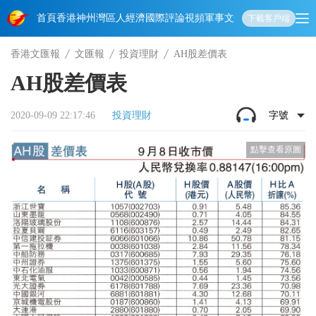
首頁
香港
神州
灣區人
經濟
國際
評論
視頻
軍事
文化
娛樂
生活
教育
體
下載客戶端
香港文匯報
文匯報
投資理財
AH股差價表
AH股差價表
2020-09-09 22:17:46
投資理財
字號