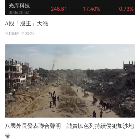
A股「股王」大漲
08月04日 05:35:24
八國外長發表聯合聲明 譴責以色列持續侵犯加沙地
帶