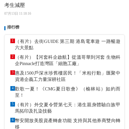
考生減壓
07月13日 11:18:16
排行榜
1
（有片）去街GUIDE 第三期 港島電車遊 一路暢遊
六大景點
2
（有片）【河套科企啟航】從溫哥華到河套 生物科
企Pinnacle打造灣區「細胞工廠」
3
惠及1500戶深水埗舊樓居民！「米粒行動」匯聚中
資港企義工力量深耕社區
4
歡歌一夏！《CMG夏日歌會》（榆林站）如約而
至！
5
（有片）外交夏令營第七天：港生親身體驗白族甲
馬拓印及扎染技藝
6
幣安開放美股資產轉倉功能 支持與其他券商雙向轉
移