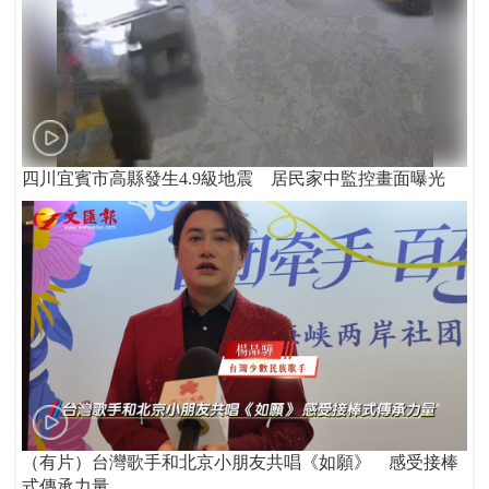
四川宜賓市高縣發生4.9級地震 居民家中監控畫面曝光
（有片）台灣歌手和北京小朋友共唱《如願》 感受接棒
式傳承力量