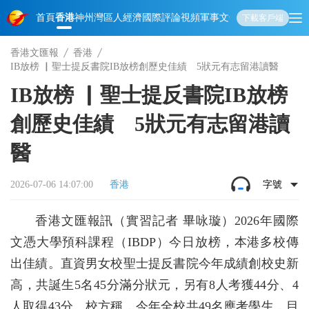
首頁
香港
神州
灣區人
經濟
國際
評論
視頻
軍事
文化
娛樂
生活
教育
體
下載客戶端
香港文匯報
香港
IB放榜 ▏聖士提反書院IB放榜創歷史佳績 5狀元有志留港讀醫
IB放榜 ▏聖士提反書院IB放榜
創歷史佳績 5狀元有志留港讀
醫
2026-07-06 14:07:00
香港
字號
香港文匯報訊（實習記者 畢咏璇）2026年國際
文憑大學預科課程（IBDP）今日放榜，本港多校傳
出佳績。直資男女校聖士提反書院今年成績創校史新
高，共誕生5名45分滿分狀元，另有8人考獲44分、4
人取得43分。校方稱，今年全校共49名應考學生，目