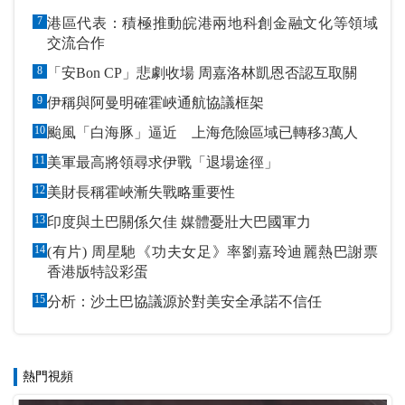
7
港區代表：積極推動皖港兩地科創金融文化等領域
交流合作
8
「安Bon CP」悲劇收場 周嘉洛林凱恩否認互取關
9
伊稱與阿曼明確霍峽通航協議框架
10
颱風「白海豚」逼近 上海危險區域已轉移3萬人
11
美軍最高將領尋求伊戰「退場途徑」
12
美財長稱霍峽漸失戰略重要性
13
印度與土巴關係欠佳 媒體憂壯大巴國軍力
14
(有片) 周星馳《功夫女足》率劉嘉玲迪麗熱巴謝票
香港版特設彩蛋
15
分析：沙土巴協議源於對美安全承諾不信任
熱門視頻