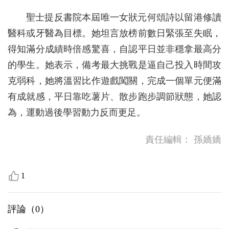
聖士提反書院本屆唯一女狀元何頌詩以留港修讀
醫科或牙醫為目標。她坦言放榜前數日緊張至失眠，
得知滿分成績時倍感驚喜，自認平日並非穩拿最高分
的學生。她表示，備考最大挑戰是逼自己投入時間攻
克弱科，她將溫習比作遊戲闖關，完成一個單元便滿
有成就感，平日靠吃薯片、散步跑步調節狀態，她認
為，運動過後學習動力反而更足。
責任編輯：
孫嬌嬌
1
評論（
0
）