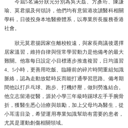
今屆5名滿分狀元分別為吳天磊、方彥珩、陳謙
瑜、莫君揚及何頌詩，他們均有意留港攻讀醫科相關
學科，日後投身本地醫療體系，以專業所長服務香港
社會。
狀元莫君揚因家住離校較遠，與家長商議後選擇
居家溫習，維持自律與恆常學習動力是他備考的最大
難關。他靠每日設定小目標逐步推進複習，日均溫習
4、5小時，更善用吃飯、臨睡前的碎片時間重組知識
脈絡，認為走動放鬆時反而能打通學習思路。備考期
間他以打乒乓球、跑步、打機紓壓，做到勞逸結合。
他立志留港從醫，源於小學三年級時踢球左手手腕骨
折，獲醫生悉心治療與鼓勵，加上父母均為醫生，從
小耳濡目染，希望運用專業知識幫助有需要的患者，
尤其是運動創傷相關領域。