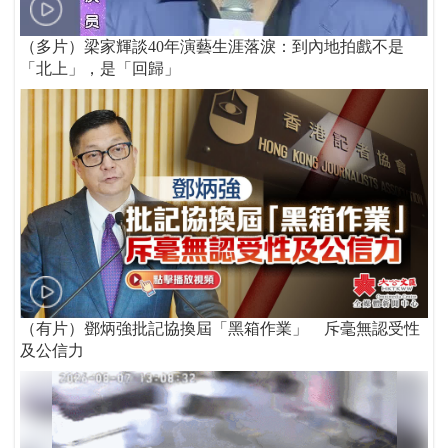
（多片）梁家輝談40年演藝生涯落淚：到內地拍戲不是
「北上」，是「回歸」
（有片）鄧炳強批記協換屆「黑箱作業」 斥毫無認受性
及公信力