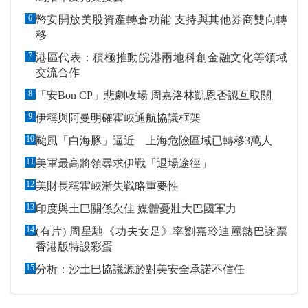
6
幣安開放美股資產轉倉功能 支持與其他券商雙向轉
移
7
港區代表：積極推動皖港兩地科創金融文化等領域
交流合作
8
「安Bon CP」悲劇收場 周嘉洛林凱恩否認互取關
9
伊稱與阿曼明確霍峽通航協議框架
10
颱風「白海豚」逼近 上海危險區域已轉移3萬人
11
美軍最高將領尋求伊戰「退場途徑」
12
美財長稱霍峽漸失戰略重要性
13
印度與土巴關係欠佳 媒體憂壯大巴國軍力
14
(有片) 周星馳《功夫女足》率劉嘉玲迪麗熱巴謝票
香港版特設彩蛋
15
分析：沙土巴協議源於對美安全承諾不信任