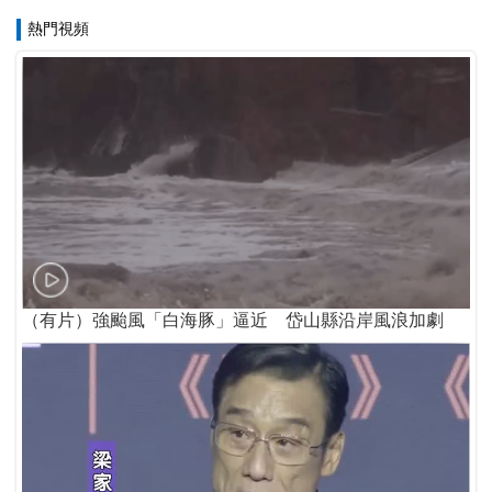
熱門視頻
（有片）強颱風「白海豚」逼近 岱山縣沿岸風浪加劇