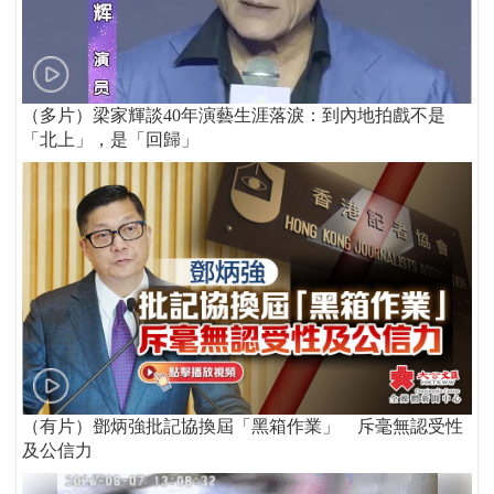
（多片）梁家輝談40年演藝生涯落淚：到內地拍戲不是
「北上」，是「回歸」
（有片）鄧炳強批記協換屆「黑箱作業」 斥毫無認受性
及公信力