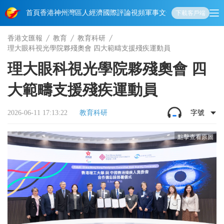
首頁
香港
神州
灣區人
經濟
國際
評論
視頻
軍事
文化
娛樂
生活
教育
體
下載客戶端
香港文匯報
教育
教育科研
理大眼科視光學院夥殘奧會 四大範疇支援殘疾運動員
理大眼科視光學院夥殘奧會 四
大範疇支援殘疾運動員
2026-06-11 17:13:22
教育科研
字號