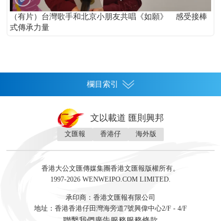
（有片）台灣歌手和北京小朋友共唱《如願》 感受接棒
式傳承力量
欄目索引
首頁
文以載道 匯則興邦
香港
文匯報
香港仔
海外版
神州
灣區生活
灣區企業
灣區文化
灣區旅遊
灣區人
灣區人才
灣區政策
灣區服務易
經濟
財經
地產
投資
財評
數字經濟
經湋論
香港大公文匯傳媒集團香港文匯報版權所有。
國際
1997-2026 WENWEIPO.COM LIMITED.
評論
社評
評論
快評
來論
視頻
新聞
訪談
直播
經湋論
承印商：香港文匯報有限公司
軍事
地址：香港香港仔田灣海旁道7號興偉中心2/F - 4/F
文化
文博
藝術
文學
聯繫我們
廣告服務
服務條款