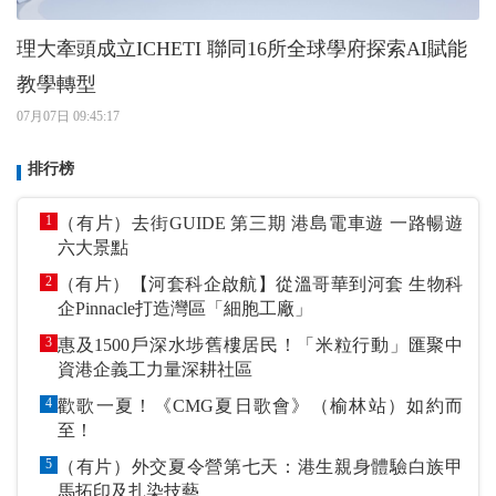
理大牽頭成立ICHETI 聯同16所全球學府探索AI賦能
教學轉型
07月07日 09:45:17
排行榜
1
（有片）去街GUIDE 第三期 港島電車遊 一路暢遊
六大景點
2
（有片）【河套科企啟航】從溫哥華到河套 生物科
企Pinnacle打造灣區「細胞工廠」
3
惠及1500戶深水埗舊樓居民！「米粒行動」匯聚中
資港企義工力量深耕社區
4
歡歌一夏！《CMG夏日歌會》（榆林站）如約而
至！
5
（有片）外交夏令營第七天：港生親身體驗白族甲
馬拓印及扎染技藝