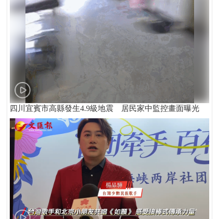
四川宜賓市高縣發生4.9級地震 居民家中監控畫面曝光