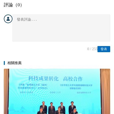
評論（
0
）
0
/ 255
發表
相關推薦