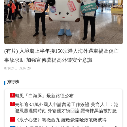
(有片) 入境處上半年接150宗港人海外遇車禍及傷亡
事故求助 加強宣傳冀提高外遊安全意識
07月24日 09:07:20
排行榜
1
颱風「白海豚」最新路徑公布！
2
去年逾3.1萬外國人申請留港工作簽證 美裔人士：港
迎鳳凰涅槃時刻 外籍優才紛回流 羅奇抹黑論被打臉
3
《浪子心聲》響徹西九 羅啟豪開騷致敬黎彼得