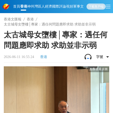
首頁
香港
神州
灣區人
經濟
國際
評論
視頻
軍事
文化
娛樂
生活
教育
體
下載客戶端
香港文匯報
香港
太古城母女墮樓│專家：遇任何問題應即求助 求助並非示弱
太古城母女墮樓│專家：遇任何
問題應即求助 求助並非示弱
2026-06-11 16:55:24
香港
字號