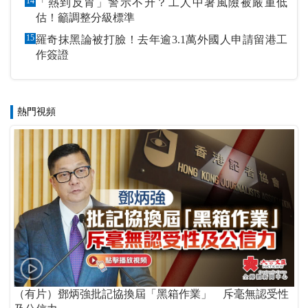
14
「熱到反胃」警示不升？工人中暑風險被嚴重低
估！籲調整分級標準
15
羅奇抹黑論被打臉！去年逾3.1萬外國人申請留港工
作簽證
熱門視頻
（有片）鄧炳強批記協換屆「黑箱作業」 斥毫無認受性