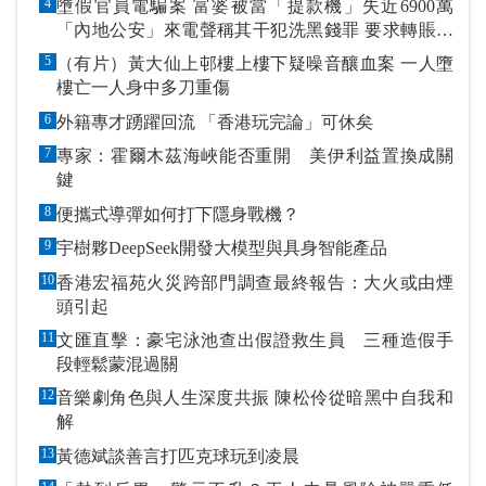
4
墮假官員電騙案 富婆被當「提款機」失近6900萬
「內地公安」來電聲稱其干犯洗黑錢罪 要求轉賬到
指定戶口作「保證金」
5
（有片）黃大仙上邨樓上樓下疑噪音釀血案 一人墮
樓亡一人身中多刀重傷
6
外籍專才踴躍回流 「香港玩完論」可休矣
7
專家：霍爾木茲海峽能否重開 美伊利益置換成關
鍵
8
便攜式導彈如何打下隱身戰機？
9
宇樹夥DeepSeek開發大模型與具身智能產品
10
香港宏福苑火災跨部門調查最終報告：大火或由煙
頭引起
11
文匯直擊：豪宅泳池查出假證救生員 三種造假手
段輕鬆蒙混過關
12
音樂劇角色與人生深度共振 陳松伶從暗黑中自我和
解
13
黃德斌談善言打匹克球玩到凌晨