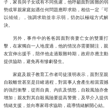
子，家長與子女或有不同焦慮，他呼籲面對困難的弱
勢或單親家庭如遇任何問題應即求助，相信一定「可
以傾傾」，強調求助並非示弱，切勿以極端方式解
決。
另外，事件中的爸爸因面對喪妻亡女的雙重打
擊，在家獨自一人地度過，他的情況亦需要關注，親
友宜伸出援手，陪伴他走過艱難時期，政府亦應主動
提供協助，避免再有慘劇發生。
家庭及親子教育工作者司徒漢明表示，面對至親
自殺離世甚至是目睹過程，對當事人會產生相當震撼
的強烈衝擊，從而自責、內疚及憤怒，自殺風險亦會
增加；親友對其自殺風險要提高警覺，及早介入提供
情緒支援，並向專家尋求協助，疏導情緒解開心結。