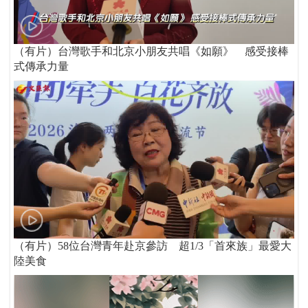
（有片）台灣歌手和北京小朋友共唱《如願》 感受接棒
式傳承力量
（有片）58位台灣青年赴京參訪 超1/3「首來族」最愛大
陸美食