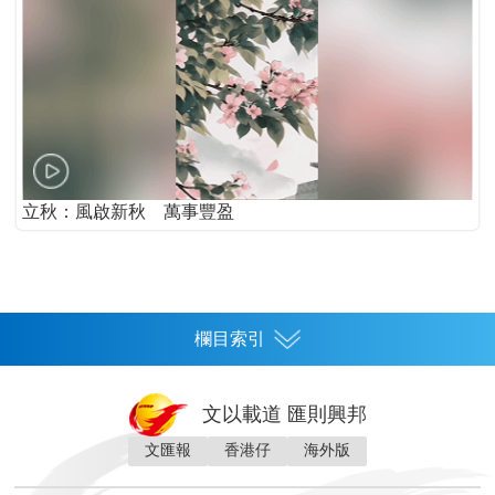
立秋：風啟新秋 萬事豐盈
欄目索引
首頁
文以載道 匯則興邦
香港
文匯報
香港仔
海外版
神州
灣區生活
灣區企業
灣區文化
灣區旅遊
灣區人