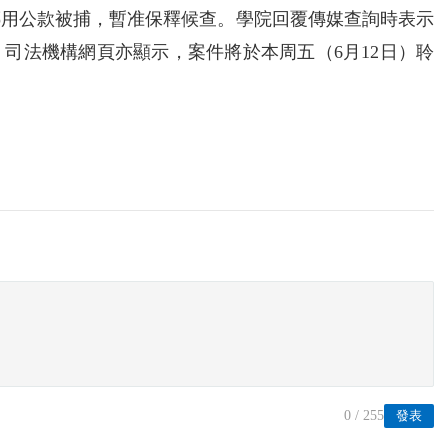
挪用公款被捕，暫准保釋候查。學院回覆傳媒查詢時表示
司法機構網頁亦顯示，案件將於本周五（6月12日）聆
0
/ 255
發表