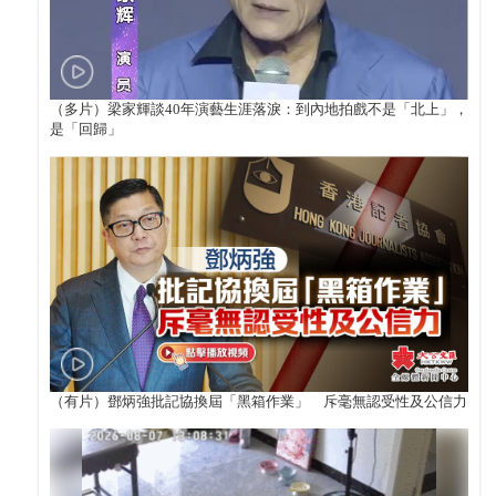
（多片）梁家輝談40年演藝生涯落淚：到內地拍戲不是「北上」，
是「回歸」
（有片）鄧炳強批記協換屆「黑箱作業」 斥毫無認受性及公信力