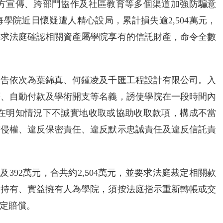
警方宣傳、跨部門協作及社區教育等多個渠道加強防騙意
學院近日懷疑遭人精心設局，累計損失逾2,504萬元，
要求法庭確認相關資產屬學院享有的信託財產，命令全數
被告依次為葉錦真、何鍾凌及千匯工程設計有限公司。入
薪、自動付款及學術開支等名義，誘使學院在一段時間內
被告在明知情況下不誠實地收取或協助收取款項，構成不當
詐侵權、違反保密責任、違反默示忠誠責任及違反信託責
元及392萬元，合共約2,504萬元，並要求法庭裁定相關款
為持有、實益擁有人為學院，須按法庭指示重新轉帳或交
定賠償。