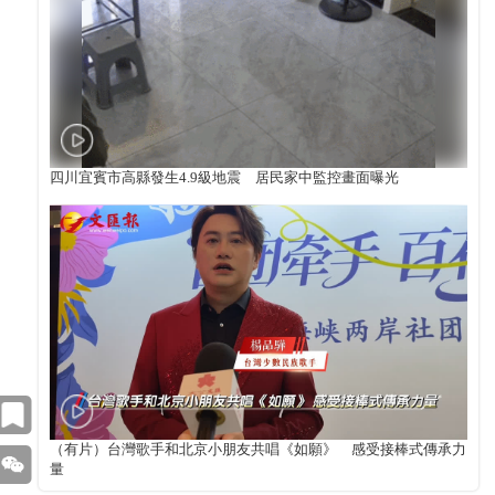
四川宜賓市高縣發生4.9級地震 居民家中監控畫面曝光
（有片）台灣歌手和北京小朋友共唱《如願》 感受接棒式傳承力
量