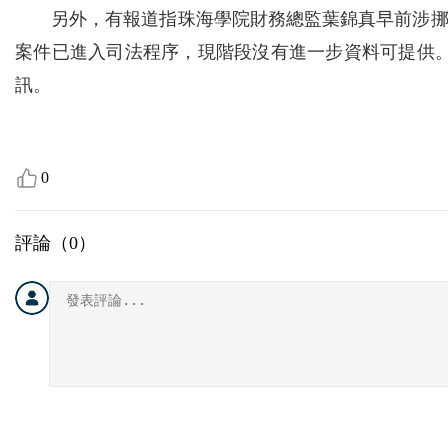
另外，有報道指珠海學院財務總監葉錦真早前涉
案件已進入司法程序，現階段沒有進一步資料可提供。
訊。
0
評論（
0
）