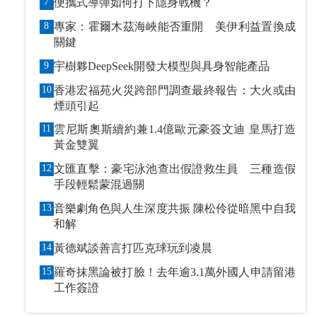
7
便攜式導彈如何打下隱身戰機？
8
專家：霍爾木茲海峽能否重開 美伊利益置換成
關鍵
9
宇樹夥DeepSeek開發大模型與具身智能產品
10
香港宏福苑火災跨部門調查最終報告：大火或由
煙頭引起
11
雲尼斯奧斯續約兼1.4億歐元豪簽文迪 皇馬打造
黃金雙翼
12
文匯直擊：豪宅泳池查出假證救生員 三種造假
手段輕鬆蒙混過關
13
音樂劇角色與人生深度共振 陳松伶從暗黑中自我
和解
14
黃德斌談善言打匹克球玩到凌晨
15
羅奇抹黑論被打臉！去年逾3.1萬外國人申請留港
工作簽證