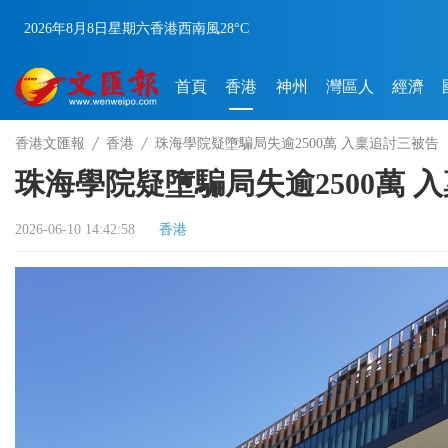
2026年8月8日
星期六
香港
西南風
28°C
首頁
香港
神州
灣區人
經濟
香港文匯報
香港
珠海學院疑墮騙局失逾2500萬 入稟追討三被告
珠海學院疑墮騙局失逾2500萬 
2026-06-10 14:42:58
香港