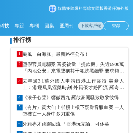
媒體矩陣
爆料專線
文匯報
香港仔
海外版
科技
專題
專欄
圖集
匯周刊
下載客戶端
登錄
排行榜
1
颱風「白海豚」最新路徑公布！
2
墮假官員電騙案 富婆被當「提款機」失近6900萬
「內地公安」來電聲稱其干犯洗黑錢罪 要求轉賬
到指定戶口作「保證金」
3
去年逾3.1萬外國人申請留港工作簽證 美裔人
士：港迎鳳凰涅槃時刻 外籍優才紛回流 羅奇抹
黑論被打臉
4
《浪子心聲》響徹西九 羅啟豪開騷致敬黎彼得
5
（有片）黃大仙上邨樓上樓下疑噪音釀血案 一人
墮樓亡一人身中多刀重傷
6
外籍專才踴躍回流 「香港玩完論」可休矣