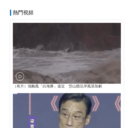
熱門視頻
（有片）強颱風「白海豚」逼近 岱山縣沿岸風浪加劇