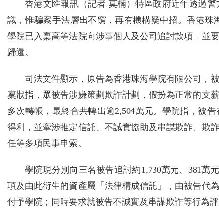
香港文匯報訊（記者 莫楠）特區政府近年透過
識，惟騙案手法層出不窮，再有機構疑中招。香港珠海
學院已入稟高等法院向涉事個人及公司追討款項，並
歸還。
司法文件顯示，原告為香港珠海學院有限公司，
稟狀指，眾被告涉嫌策劃欺詐計劃，假扮為正常的支
多次轉帳，最終合共轉出逾2,504萬元。學院指，
得利，並牽涉推定信託、不誠實協助及串謀欺詐、欺
任等多項民事申索。
學院現分別向三名被告追討約1,730萬元、381萬
項及由此衍生的資產屬「法律構成信託」，由被告代
付予學院；同時要求就被告不誠實及串謀欺詐等行為評