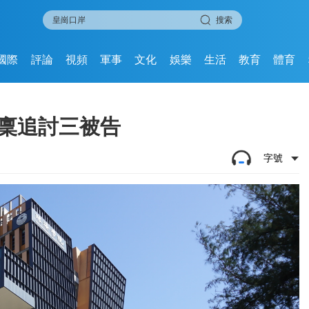
搜索
國際
評論
視頻
軍事
文化
娛樂
生活
教育
體育
入稟追討三被告
字號