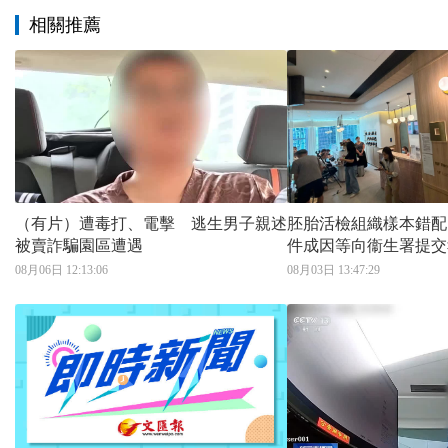
相關推薦
（有片）遭毒打、電擊 逃生男子親述
胚胎活檢組織樣本錯配
被賣詐騙園區遭遇
件成因等向衞生署提交
08月06日 12:13:06
08月03日 13:47:29