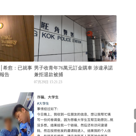
│希愈：已就事
男子收青年76萬元訂金購車 涉違承諾
報告
兼拒退款被捕
07月29日 15:21:23