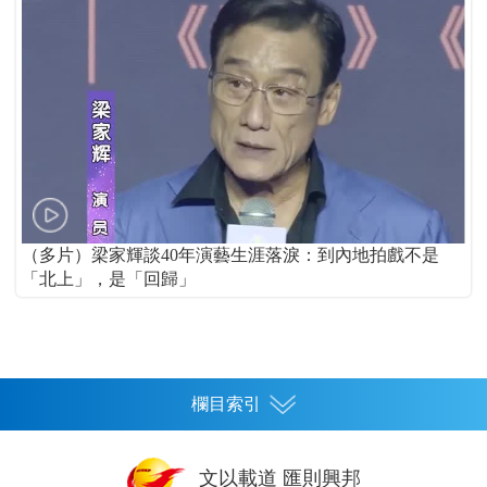
（多片）梁家輝談40年演藝生涯落淚：到內地拍戲不是
「北上」，是「回歸」
欄目索引
首頁
文以載道 匯則興邦