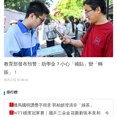
教育部發布預警：助學金？小心「補貼」變「轉
賬」！
06月27日 03:40:42
排行榜
1
獲馬國明讚疊字得意 郭柏妍澄清非「綠茶」
2
WTT橫濱冠軍賽｜國乒三朵金花圍剿張本美和 今