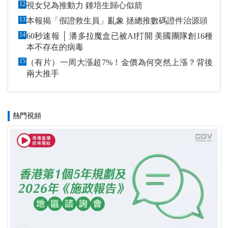
12
視女兒為推動力 鍾培生歸心似箭
13
本報揭「假證救生員」亂象 拯總推數碼證件治源頭
14
60秒速報 │ 潘多拉魔盒已被AI打開 美國團隊創16種
本不存在的病毒
15
（有片）一周大漲超7%！金價為何突然上漲？背後
兩大推手
熱門視頻