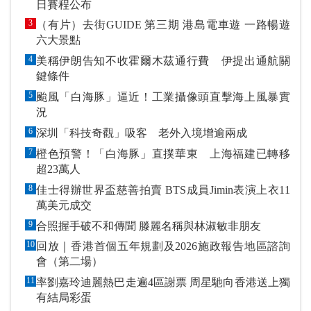
日賽程公布
3
（有片）去街GUIDE 第三期 港島電車遊 一路暢遊
六大景點
4
美稱伊朗告知不收霍爾木茲通行費 伊提出通航關
鍵條件
5
颱風「白海豚」逼近！工業攝像頭直擊海上風暴實
況
6
深圳「科技奇觀」吸客 老外入境增逾兩成
7
橙色預警！「白海豚」直撲華東 上海福建已轉移
超23萬人
8
佳士得辦世界盃慈善拍賣 BTS成員Jimin表演上衣11
萬美元成交
9
合照握手破不和傳聞 滕麗名稱與林淑敏非朋友
10
回放｜香港首個五年規劃及2026施政報告地區諮詢
會（第二場）
11
率劉嘉玲迪麗熱巴走遍4區謝票 周星馳向香港送上獨
有結局彩蛋