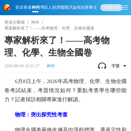
首頁
香港
神州
灣區人
經濟
國際
評論
視頻
軍事
文化
娛樂
生活
教育
體
下載客戶端
香港文匯報
神州
專家解析來了！——高考物理、化學、生物全國卷
專家解析來了！——高考物
理、化學、生物全國卷
2026-06-09 16:23:27
神州
字號
6月8日上午，2026年高考物理、化學、生物全國
卷考試結束，考題情況如何？重點考查學生哪些能
力？記者採訪相關專家進行解讀。
物理：突出探究性考查
物理全國卷嚴格依據高中課程標準，通過定性和