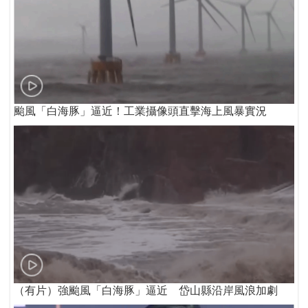
颱風「白海豚」逼近！工業攝像頭直擊海上風暴實況
（有片）強颱風「白海豚」逼近 岱山縣沿岸風浪加劇