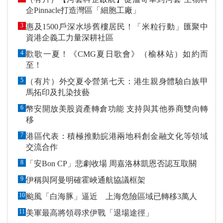
企Pinnacle打造灣區「細胞工廠」
3
惠及1500戶深水埗舊樓居民！「米粒行動」匯聚中
資港企義工力量深耕社區
4
歡歌一夏！《CMG夏日歌會》（榆林站）如約而
至！
5
（有片）外交夏令營第七天：港生親身體驗白族甲
馬拓印及扎染技藝
6
幣安開放美股資產轉倉功能 支持與其他券商雙向轉
移
7
港區代表：積極推動皖港兩地科創金融文化等領域
交流合作
8
「安Bon CP」悲劇收場 周嘉洛林凱恩否認互取關
9
伊稱與阿曼明確霍峽通航協議框架
10
颱風「白海豚」逼近 上海危險區域已轉移3萬人
11
美軍最高將領尋求伊戰「退場途徑」