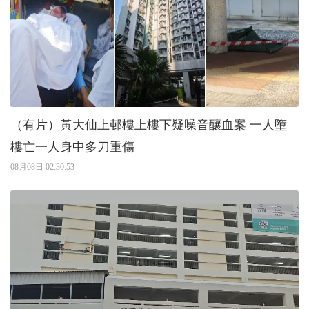
（有片）黃大仙上邨樓上樓下疑噪音釀血案 一人墮
樓亡一人身中多刀重傷
08月08日 02:30:53