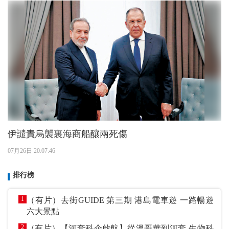
伊譴責烏襲裏海商船釀兩死傷
07月26日 20:07:46
排行榜
1
（有片）去街GUIDE 第三期 港島電車遊 一路暢遊
六大景點
2
（有片）【河套科企啟航】從溫哥華到河套 生物科