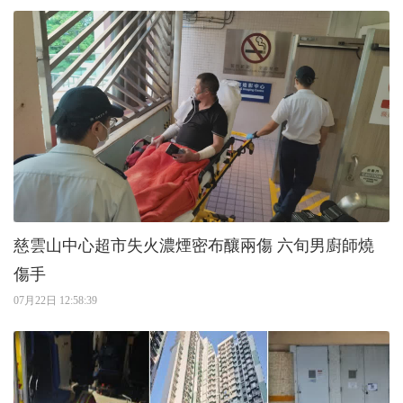
慈雲山中心超市失火濃煙密布釀兩傷 六旬男廚師燒
傷手
07月22日 12:58:39