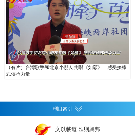
（有片）台灣歌手和北京小朋友共唱《如願》 感受接棒
式傳承力量
欄目索引
首頁
文以載道 匯則興邦
香港