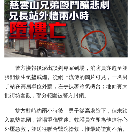
警方接報後派出談判專家到場，消防員亦趕至並
張開救生氣墊戒備。從網上流傳的圖片可見，一名男
子站在高層單位外牆，左手扶著冷氣機台；地面有大
批街坊圍觀，部分範圍被警方封鎖。
雙方對峙約兩小時後，男子從高處墮下，但未跌
入氣墊範圍，當場重傷昏迷。救護員立即為他進行心
外壓急救，並送往聯合醫院搶救，惟最終證實不治。