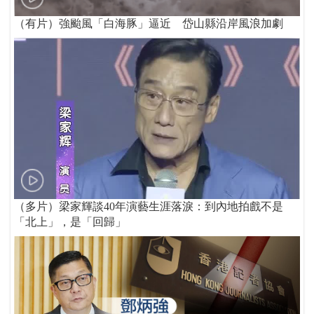
（有片）強颱風「白海豚」逼近 岱山縣沿岸風浪加劇
（多片）梁家輝談40年演藝生涯落淚：到內地拍戲不是
「北上」，是「回歸」