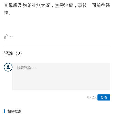
其母親及胞弟並無大礙，無需治療，事後一同前往醫
院。
0
評論（
0
）
0
/ 255
發表
相關推薦