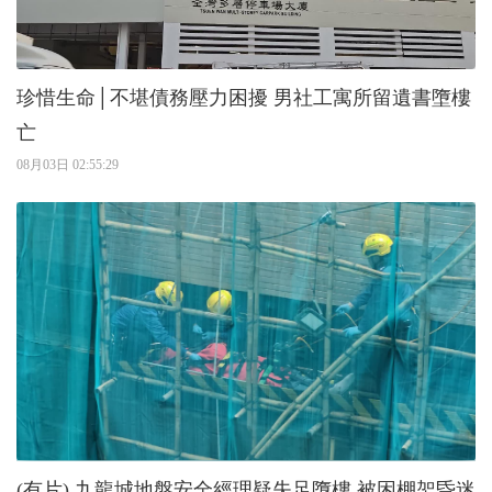
珍惜生命│不堪債務壓力困擾 男社工寓所留遺書墮樓
亡
08月03日 02:55:29
(有片) 九龍城地盤安全經理疑失足墮樓 被困棚架昏迷