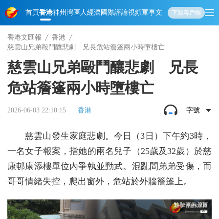
首頁
香港
神州
灣區人
經濟
國際
評論
視頻
軍事
文化
娛樂
生活
教育
體
下載客戶端
香港文匯報
香港
慈雲山兄弟毆鬥釀悲劇 兄長危站簷篷兩小時墮樓亡
慈雲山兄弟毆鬥釀悲劇 兄長
危站簷篷兩小時墮樓亡
2026-06-03 22:10:15
香港
字號
慈雲山發生家庭悲劇。今日（3日）下午約3時，
一名女子報案，指她的兩名兒子（25歲及32歲）於慈
康邨康添樓單位內爭執並動武。混亂間弟弟受傷，而
哥哥情緒失控，爬出窗外，危站於外牆簷篷上。