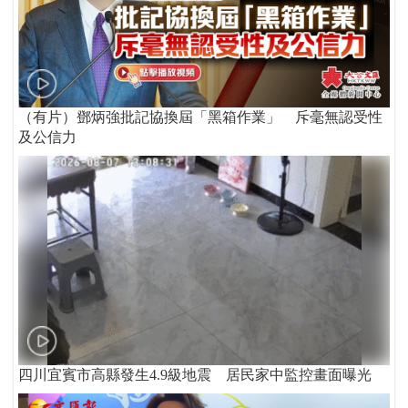
（有片）鄧炳強批記協換屆「黑箱作業」 斥毫無認受性
及公信力
四川宜賓市高縣發生4.9級地震 居民家中監控畫面曝光