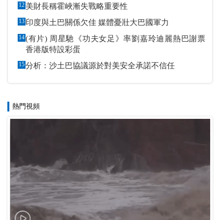
12
美財長稱霍峽漸失戰略重要性
13
印度與土巴關係欠佳 媒體憂壯大巴國軍力
14
(有片) 周星馳《功夫女足》率劉嘉玲迪麗熱巴謝票
香港版特設彩蛋
15
分析：沙土巴協議源於對美安全承諾不信任
熱門視頻