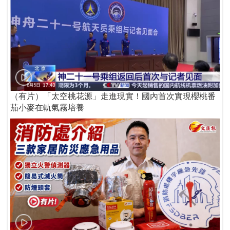
（有片）「太空桃花源」走進現實！國內首次實現櫻桃番
茄小麥在軌氣霧培養