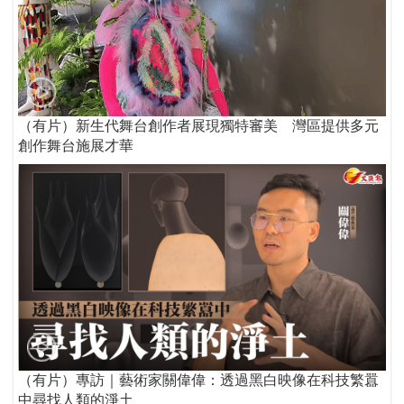
（有片）新生代舞台創作者展現獨特審美 灣區提供多元
創作舞台施展才華
（有片）專訪｜藝術家關偉偉：透過黑白映像在科技繁囂
中尋找人類的淨土