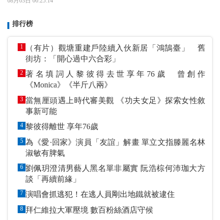
08月03日 00:25:14
排行榜
1
（有片）觀塘重建戶陸續入伙新居「鴻鵠臺」 舊
街坊：「開心過中六合彩」
2
著名填詞人黎彼得去世享年76歲 曾創作
《Monica》《半斤八兩》
3
當無厘頭遇上時代審美觀 《功夫女足》探索女性敘
事新可能
4
黎彼得離世 享年76歲
5
為《愛·回家》演員「友誼」解畫 單立文指滕麗名林
淑敏有脾氣
6
劉佩玥澄清男藝人黑名單非屬實 阮浩棕何沛珈大方
談「再續前緣」
7
演唱會抓逃犯！在逃人員剛出地鐵就被逮住
8
拜仁維拉大軍壓境 數百粉絲酒店守候