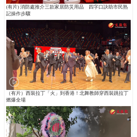
(有片) 消防處推介三款家居防災用品 四字口訣助市民熟
記操作步驟
（有片）西裝拉丁「火」到香港！北舞教師穿西裝跳拉丁
燃爆全場