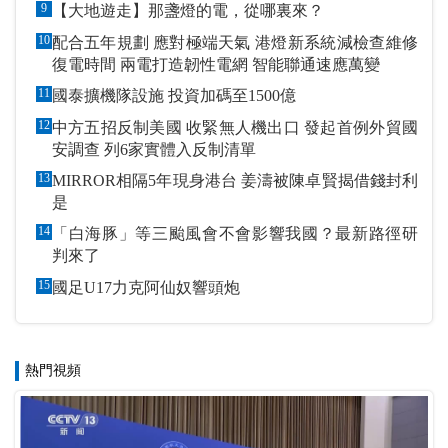
9
【大地遊走】那盞燈的電，從哪裏來？
10
配合五年規劃 應對極端天氣 港燈新系統減檢查維修
復電時間 兩電打造韌性電網 智能聯通速應萬變
11
國泰擴機隊設施 投資加碼至1500億
12
中方五招反制美國 收緊無人機出口 發起首例外貿國
安調查 列6家實體入反制清單
13
MIRROR相隔5年現身港台 姜濤被陳卓賢揭借錢封利
是
14
「白海豚」等三颱風會不會影響我國？最新路徑研
判來了
15
國足U17力克阿仙奴響頭炮
熱門視頻