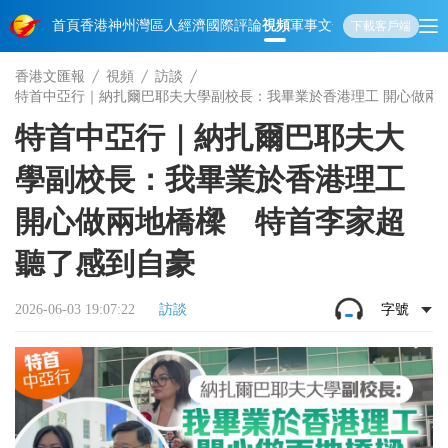
首頁
香港
神州
灣區人
經濟
國際
評論
視頻
軍事
文化
娛樂
生活
教育
體
下載客戶端
香港文匯報
視頻
訪談
特首中亞行｜納扎爾巴耶夫大學副校長：我畢業於香港理工 開心做兩
特首中亞行｜納扎爾巴耶夫大
學副校長：我畢業於香港理工
開心做兩地橋樑 特首李家超
聽了感到自豪
2026-06-03 19:07:22
訪談
字號